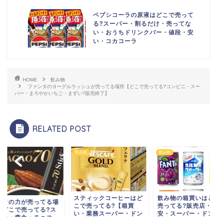
ペプシコーラの原液はどこで売って
る?スーパー・割るだけ・売ってな
い・おうちドリンクバー・値段・安
い・コカコーラ
HOME
飲み物
ファンタのヨーグルラッシュが売ってる場所【どこで売ってる?コンビニ・スー
パー・まろやかいちご・まずい?販売終了】
RELATED POST
物
飲み物
飲み物
スティックコーヒーはど
飲み物の箱買いはど
カオの力が売ってる場
こで売ってる?【箱買
売ってる?販売店・
【どこで売ってる?ス
い・業務スーパー・ドン
安・スーパー・ドン