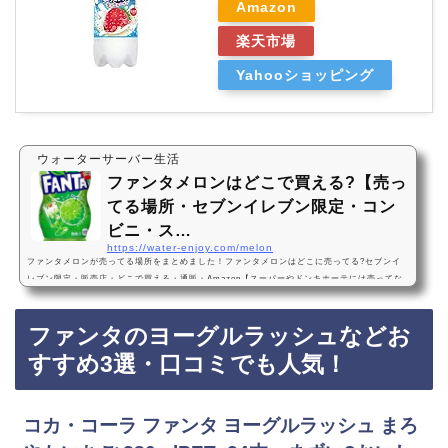
Amazon
楽天市場
Yahooショッピング
ウォーターサーバー生活
ファンタメロンはどこで買える?【売っ
てる場所・セブンイレブン限定・コン
ビニ・ス…
https://water-enjoy.com/melon
ファンタメロンが売ってる場所をまとめました！ファンタメロンはどこに売ってる?セブンイ
レブン限定・販売店・どこで買える・通販・Amazon【スーパーやドンキホーテには売ってな
い】ファンタメロンソーダファンタメロンは市販ではセブンイレブン限定で売っています！A
mazonでも人気のファンタメロンが手軽に買えておすすめです！ファンタメロンおすすめ3
ファンタのヨーグルラッシュなどお
選・口コミでも人気コカ・コーラ ファンタメロンソーダ 500ml×24本・ペットボトル・おいし
い・値段、価格が安い・コスパ最強！1番おすすめ！『コカ・コーラ ファンタメロンソーダ 5
すすめ3選・口コミでも人気！
0…
コカ・コーラ ファンタ ヨーグルラッシュ まろ