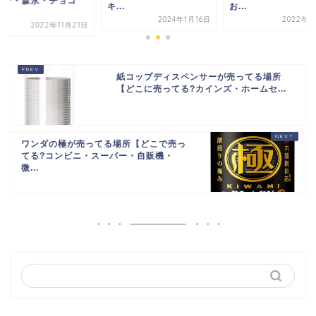
パー・森永・チョコ
キ...
お...
.
2024年1月16日
2022年8
2022年11月21日
紙コップディスペンサーが売ってる場所
【どこに売ってる?カインズ・ホームセ...
ワンダの極が売ってる場所【どこで売っ
てる?コンビニ・スーパー・自販機・
微...