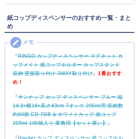
紙コップディスペンサーのおすすめ一覧・まと
め
『
RINGO カップディスペンサー マグネット カ
ップメイト 紙コップホルダー カップスタンド
収納 壁面取り付け 3WAY取り付け
』
1番おすす
め！
『
サンナップ カップ ディスペンサー ブルー 縦
14.3×横16×高さ43cm 7オンス 205ml用 収納数
約60個 CD-7DB & ホワイトカップ 紙コップ
205ml 100個入り 業務用【セット買い】
』
『
Hayder カップ ディスペンサー 紙コップホル