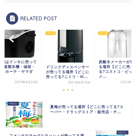
RELATED POST
ズ
グッズ
グッズ
氷機はドンキに売って
炭酸水メーカーが売
?高速製氷機・値段・
る場所【どこに売っ
ドリンクディスペンサー
ンキホーテ・ヤマダ
る?コストコ・ビッ
が売ってる場所【どこに
.
メ...
売ってる?ニトリ・IK...
2025年6月25日
2021年5
2021年6月15日
夏梅が売ってる場所【どこに売ってる?ス
ーパー・ドラッグストア・販売店・チ...
ファンタのヨーグルラッシュが売ってる場