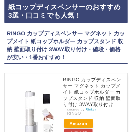
ンター、ドン・キホーテに売っています！店舗によっては売ってない店もあるので、Amazon
紙コップディスペンサーのおすすめ
などインターネットサイトでも手軽に買えておすすめです！ドリンクディスペンサーおすすめ
3選・口コミでも人気象印 真空ドリンクディスペンサー /63-1255-35・保温・保冷・使い…
3選・口コミでも人気！
RINGO カップディスペンサー マグネット カッ
プメイト 紙コップホルダー カップスタンド 収
納 壁面取り付け 3WAY取り付け・値段・価格
が安い・1番おすすめ！
RINGO カップディスペン
サー マグネット カップメ
イト 紙コップホルダー カ
ップスタンド 収納 壁面取
り付け 3WAY取り付け
created by
Rinker
RINGO
Amazon