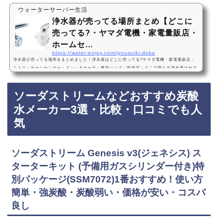
ウォーターサーバー生活
浄水器が売ってる場所まとめ【どこに
売ってる?・ヤマダ電機・家電量販店・
ホームセ…
https://water-enjoy.com/jyousuiki-doko
浄水器が売ってる場所をまとめました！浄水器はどこに売ってる?ヤマダ電機・家電量販店・
ニトリ・ホームセンター・ドン・キホーテ・東急ハンズ・販売店・どこで買える浄水器はヤマ
ダ電機などの家電量販店、ホームセンター、ドン・キホーテ、東急ハンズなどに売ってます！
店舗によっては売ってない店もあるので、Amazonや楽天などネット通販サイトで買うのもお
ソーダストリームなどおすすめ炭酸
すすめです！浄水器おすすめ3選・2021年最新パナソニック 浄水器 蛇口直結型 ホワイト TK-
CJ12-W・口コミ・取り付け簡単・カートリッジ寿命1年・値段・1番おすすめ！『パナソニ…
水メーカー3選・比較・口コミでも人
気
ソーダストリーム Genesis v3(ジェネシス) ス
ターターキット (予備用ガスシリンダー付き)特
別パッケージ(SSM7072)1番おすすめ！使い方
簡単・強炭酸・炭酸弱い・価格が安い・コスパ
良し