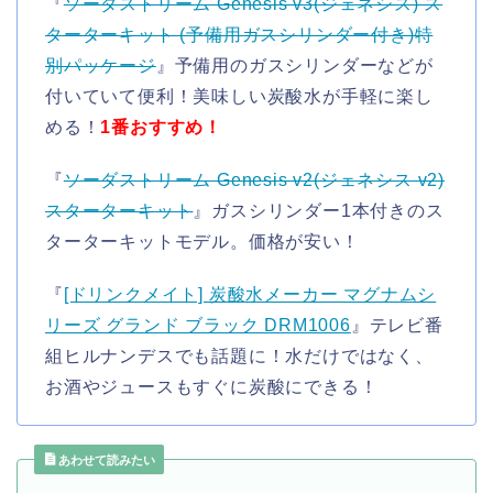
『
ソーダストリーム Genesis v3(ジェネシス) ス
ターターキット (予備用ガスシリンダー付き)特
別パッケージ
』予備用のガスシリンダーなどが
付いていて便利！美味しい炭酸水が手軽に楽し
める！
1番おすすめ！
『
ソーダストリーム Genesis v2(ジェネシス v2)
スターターキット
』ガスシリンダー1本付きのス
ターターキットモデル。価格が安い！
『
[ドリンクメイト] 炭酸水メーカー マグナムシ
リーズ グランド ブラック DRM1006
』テレビ番
組ヒルナンデスでも話題に！水だけではなく、
お酒やジュースもすぐに炭酸にできる！
あわせて読みたい