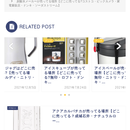
炭酸水メーカーが売ってる場所【どこに売ってる?コストコ・ビックカメラ・家
電量販店・ドンキ・ソーダストリーム】
RELATED POST
ズ
グッズ
グッズ
ルクジャグはどこに売
アイスキューブが売って
アイスペールが売っ
てる?【売ってる場
る場所【どこに売って
場所【どこに売って
・カルディ・ニトリ・
る?無印・ロフト・ドン
無印・ニトリ・ドン
キ...
キ・...
2021年12月5日
2021年7月24日
2021年8
アクアカルパチカが売ってる場所【どこ
に売ってる？成城石井・ナチュラルロ
ー...