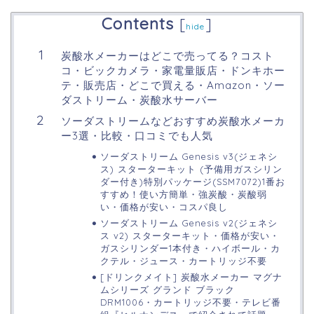
Contents
[
]
hide
炭酸水メーカーはどこで売ってる？コスト
コ・ビックカメラ・家電量販店・ドンキホー
テ・販売店・どこで買える・Amazon・ソー
ダストリーム・炭酸水サーバー
ソーダストリームなどおすすめ炭酸水メーカ
ー3選・比較・口コミでも人気
ソーダストリーム Genesis v3(ジェネシ
ス) スターターキット (予備用ガスシリン
ダー付き)特別パッケージ(SSM7072)1番お
すすめ！使い方簡単・強炭酸・炭酸弱
い・価格が安い・コスパ良し
ソーダストリーム Genesis v2(ジェネシ
ス v2) スターターキット・価格が安い・
ガスシリンダー1本付き・ハイボール・カ
クテル・ジュース・カートリッジ不要
[ドリンクメイト] 炭酸水メーカー マグナ
ムシリーズ グランド ブラック
DRM1006・カートリッジ不要・テレビ番