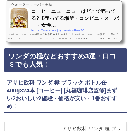
ウォーターサーバー生活
コーヒーニューニューはどこで売って
る?【売ってる場所・コンビニ・スーパ
ー・女性…
https://water-enjoy.com/coffee20
コーヒーニューニューが売ってる場所をまとめました！コーヒーニューニューはどこに売って
る?コンビニ・セブンイレブン・スーパー・販売店・どこで買える?Amazon・楽天・売ってな
い?コーヒーニューニューは、セブンイレブンなどのコンビニやスーパーに売っています！店
舗によっては売ってない店もあるので、Amazonや楽天でもコーヒーニューニューが手軽に買
ワンダの極などおすすめ3選・口コ
えておすすめです！コーヒーニューニューのおすすめ3選・口コミでも人気サントリー クラフ
トボス コーヒーニューニュー ソイ＆ミルク 300ml×24本・まずい?おいしい?値段、価格が…
ミでも人気！
アサヒ飲料 ワンダ 極 ブラック ボトル缶
400g×24本 [コーヒー] [丸福珈琲店監修]まず
い?おいしい?値段・価格が安い・1番おすす
め！
アサヒ飲料 ワンダ 極 ブラ