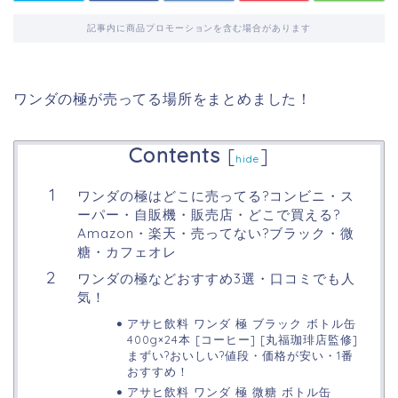
記事内に商品プロモーションを含む場合があります
ワンダの極が売ってる場所をまとめました！
Contents
[
]
hide
ワンダの極はどこに売ってる?コンビニ・ス
ーパー・自販機・販売店・どこで買える?
Amazon・楽天・売ってない?ブラック・微
糖・カフェオレ
ワンダの極などおすすめ3選・口コミでも人
気！
アサヒ飲料 ワンダ 極 ブラック ボトル缶
400g×24本 [コーヒー] [丸福珈琲店監修]
まずい?おいしい?値段・価格が安い・1番
おすすめ！
アサヒ飲料 ワンダ 極 微糖 ボトル缶