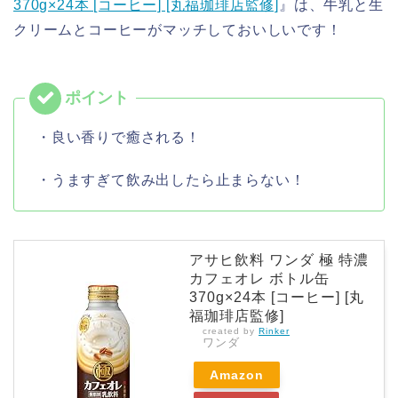
370g×24本 [コーヒー] [丸福珈琲店監修]
』は、牛乳と生
クリームとコーヒーがマッチしておいしいです！
・良い香りで癒される！
・うますぎて飲み出したら止まらない！
アサヒ飲料 ワンダ 極 特濃
カフェオレ ボトル缶
370g×24本 [コーヒー] [丸
福珈琲店監修]
created by
Rinker
ワンダ
Amazon