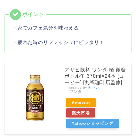
・家でカフェ気分を味わえる！
・疲れた時のリフレッシュにピッタリ！
アサヒ飲料 ワンダ 極 微糖
ボトル缶 370ml×24本 [コ
ーヒー] [丸福珈琲店監修]
created by
Rinker
ワンダ
Amazon
楽天市場
Yahooショッピング