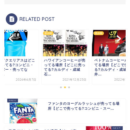
RELATED POST
物
飲み物
飲み物
いアクエリアスはどこ
ハワイアンコーヒーが売
ベトナムコーヒーが
売ってる?コンビニ・
ってる場所【どこに売っ
てる場所【どこで売
ーパー・売ってな
てる?カルディ・成城
る?カルディ・成城
...
石...
井...
2026年6月7日
2021年12月25日
2022年1月
ファンタのヨーグルラッシュが売ってる場
所【どこで売ってる?コンビニ・スー...