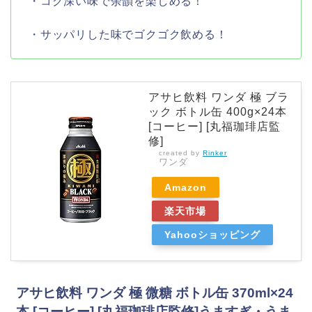
・コク深い味で余韻を楽しめる！
・サッパリした味でゴクゴク飲める！
アサヒ飲料 ワンダ 極 ブラ
ック ボトル缶 400g×24本
[コーヒー] [丸福珈琲店監
修]
created by
Rinker
ワンダ
Amazon
楽天市場
Yahooショッピング
アサヒ飲料 ワンダ 極 微糖 ボトル缶 370ml×24
本 [コーヒー] [丸福珈琲店監修]うますぎ・うま