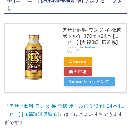
し
アサヒ飲料 ワンダ 極 微糖
ボトル缶 370ml×24本 [コ
ーヒー] [丸福珈琲店監修]
created by
Rinker
ワンダ
Amazon
楽天市場
Yahooショッピング
『
アサヒ飲料 ワンダ 極 微糖 ボトル缶 370ml×24本 [コ
ーヒー] [丸福珈琲店監修]
』は、ほどよい甘さでうます
ぎです！