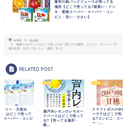
激安の紙パックジュースが売ってる
場所【どこで売ってる?箱買い・ドン
キ・業務スーパー・スーパー・コン
ビニ・安い・小さい】
HOME
飲み物
無糖ミルクティーはどこで売ってる?【売ってる場所・コンビニ・スーパー・午
後の紅茶・まずい?おいしい・値段・安い】
RELATED POST
物
飲み物
飲み物
ントリー・天然水
クラフトボスの甘桃
瀬戸内レモンのレモネー
2L）はどこで売って
ーラテはどこで売っ
ドベースはどこで売って
?【スーパー・コンビ
る?コンビニ・スー
る?【売ってる場所・
...
ー・...
業...