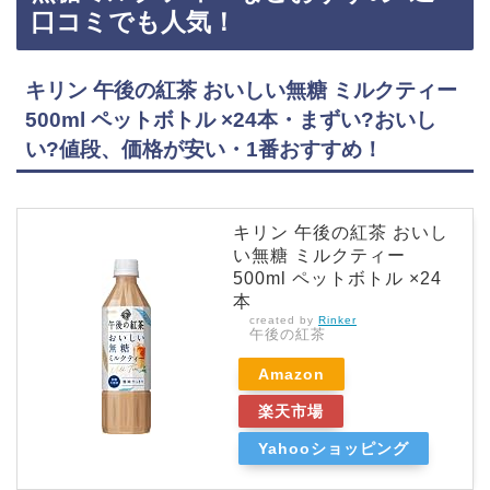
レモンなどおすすめ3選・口コミでも人気！キリン 午後の紅茶 おいしい無糖 香るレモン…
口コミでも人気！
キリン 午後の紅茶 おいしい無糖 ミルクティー
500ml ペットボトル ×24本・まずい?おいし
い?値段、価格が安い・1番おすすめ！
キリン 午後の紅茶 おいし
い無糖 ミルクティー
500ml ペットボトル ×24
本
created by
Rinker
午後の紅茶
Amazon
楽天市場
Yahooショッピング