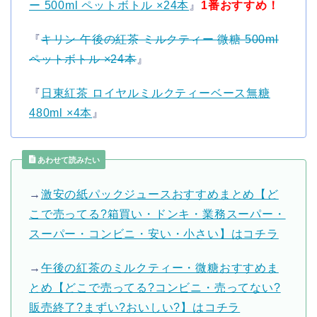
ー 500ml ペットボトル ×24本
』
1番おすすめ！
『
キリン 午後の紅茶 ミルクティー 微糖 500ml
ペットボトル ×24本
』
『
日東紅茶 ロイヤルミルクティーベース無糖
480ml ×4本
』
あわせて読みたい
→
激安の紙パックジュースおすすめまとめ【ど
こで売ってる?箱買い・ドンキ・業務スーパー・
スーパー・コンビニ・安い・小さい】はコチラ
→
午後の紅茶のミルクティー・微糖おすすめま
とめ【どこで売ってる?コンビニ・売ってない?
販売終了?まずい?おいしい?】はコチラ