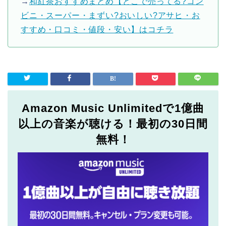
→
和紅茶おすすめまとめ【どこで売ってる?コン
ビニ・スーパー・まずい?おいしい?アサヒ・お
すすめ・口コミ・値段・安い】はコチラ
Amazon Music Unlimitedで1億曲
以上の音楽が聴ける！最初の30日間
無料！