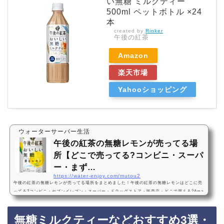
い無糖 ミルクティー
500ml ペットボトル ×24
本
created by
Rinker
午後の紅茶
Amazon
楽天市場
Yahooショッピング
ウォーターサーバー生活
午後の紅茶の無糖レモンが売ってる場
所【どこで売ってる?コンビニ・スーパ
ー・まず…
https://water-enjoy.com/mutou2
午後の紅茶の無糖レモンが売ってる場所をまとめました！午後の紅茶の無糖レモンはどこに売
ってる?コンビニ・セブンイレブン・スーパー・ドラッグストア・販売店・どこで買える?Ama
zon・楽天・売ってない?おいしい無糖午後の紅茶の無糖レモンは、セブンイレブンなどのコン
ビニ、スーパー、ドラッグストアに売っています！店舗によっては売ってない店もあるので、
無糖ミルクティーなどおすすめ3選・
Amazonや楽天でも午後の紅茶の無糖レモンがお得に買えておすすめです！午後の紅茶の無糖