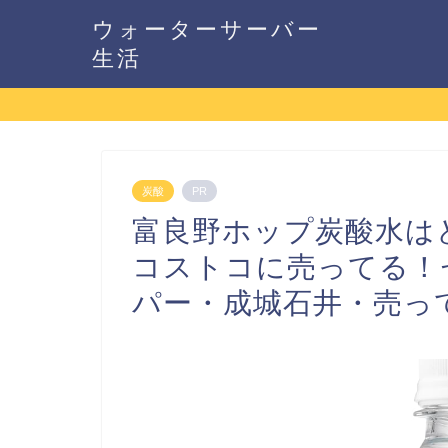
ウォーターサーバー
生活
炭酸
PR
富良野ホップ炭酸水は
コストコに売ってる！
パー・成城石井・売っ