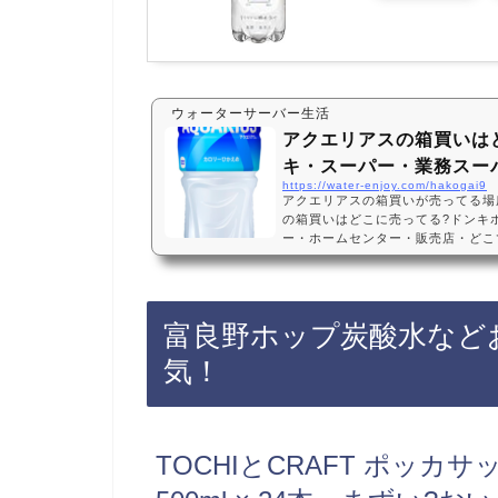
ウォーターサーバー生活
アクエリアスの箱買いは
キ・スーパー・業務スーパ
https://water-enjoy.com/hakogai9
アクエリアスの箱買いが売ってる場
の箱買いはどこに売ってる?ドンキ
ー・ホームセンター・販売店・どこで
てない? 500ml・24本・2l・6
ーテ、スーパー、業務スーパー、ホ
舗によっては売ってない店もあるので
アスの箱買いがお得に買えておすす
富良野ホップ炭酸水など
おすすめ3選・口コミでも人気！コカ
ボトル 500ml…
気！
TOCHIとCRAFT ポッ