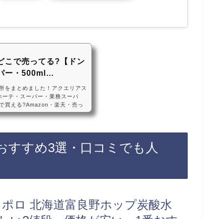
どこで売ってる?【ドン
ー・500ml…
所をまとめました！アクエリアス
ホーテ・スーパー・業務スーパ
買える?Amazon・楽天・売っ
本アクエリアスの箱買いは、ドンキホ
ームセンターに売っています！店
、Amazonや楽天でもアクエリ
めです！アクエリアスの箱買いの
おすすめ3選・口コミでも人
・コーラ アクエリアス エアー
カサッポロ 北海道富良野ホップ炭酸水