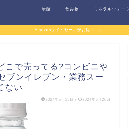
炭酸
飲み物
ミネラルウォー
Amazonタイムセールがお得！
どこで売ってる?コンビニや
セブンイレブン・業務スー
てない
2024年5月19日
/
2024年6月26日