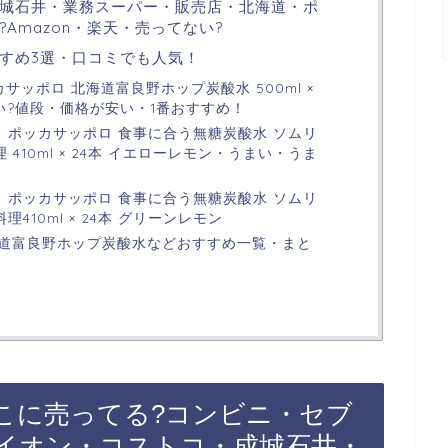
城石井・業務スーパー・販売店・北海道・ポ
Amazon・楽天・売ってない?
すめ3選・口コミでも人気！
ッカサッポロ 北海道富良野ホップ炭酸水 500ml ×
い?値段・価格が安い・1番おすすめ！
p限定】ポッカサッポロ 食事に合う無糖炭酸水 ソムリ
 410ml × 24本 イエローレモン・うまい・うま
p限定】ポッカサッポロ 食事に合う無糖炭酸水 ソムリ
理410ml × 24本 グリーンレモン
道富良野ホップ炭酸水などおすすめ一覧・まと
こに売ってる?コンビニ・セブ
イオン・コストコ・成城石井・