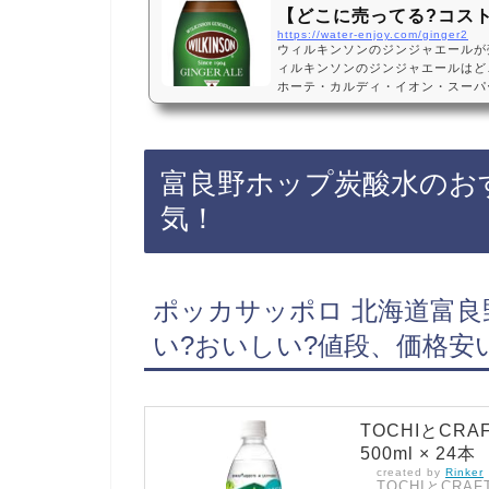
【どこに売ってる?コス
https://water-enjoy.com/ginger2
ウィルキンソンのジンジャエールが
ィルキンソンのジンジャエールはど
ホーテ・カルディ・イオン・スーパ
zon・辛口・辛い・コンビニでは
ジャエールはコストコ、ドンキホー
っています！店舗によっては売って
見かけませんね）、Amazonなど
富良野ホップ炭酸水のお
ソンのジンジャエールを買うのも確
ンの…
気！
ポッカサッポロ 北海道富良野
い?おいしい?値段、価格安
TOCHIとCR
500ml × 24本
created by
Rinker
TOCHIとCRAF