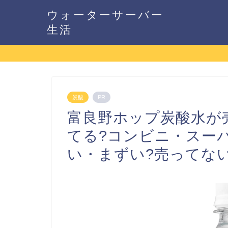
ウォーターサーバー
生活
炭酸
PR
富良野ホップ炭酸水が
てる?コンビニ・スー
い・まずい?売ってない