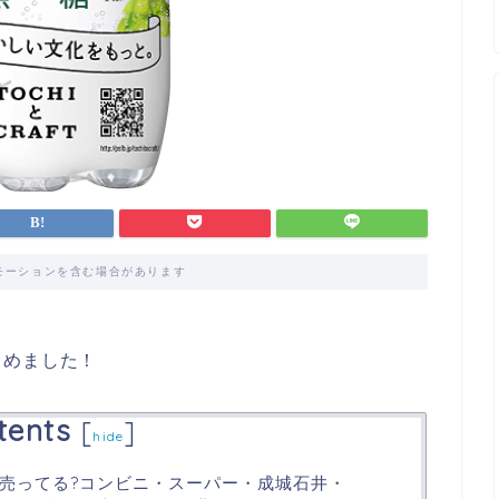
モーションを含む場合があります
とめました！
tents
[
]
hide
売ってる?コンビニ・スーパー・成城石井・