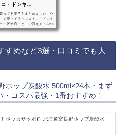
トコ・ドンキ…
売ってる場所をまとめました！ウ
こで売ってる？コストコ・ドンキ
ー・販売店・どこで買える・Ama
売ってない？ウィルキンソンのジン
テ、カルディ、スーパーなどに売
ない店もあるので（コンビニでは
インターネットサイトでウィルキン
すすめなど3選・口コミでも人
実でおすすめです！ウィルキンソ
ホップ炭酸水 500ml×24本・まず
い・コスパ最強・1番おすすめ！
AFT ポッカサッポロ 北海道富良野ホップ炭酸水
T