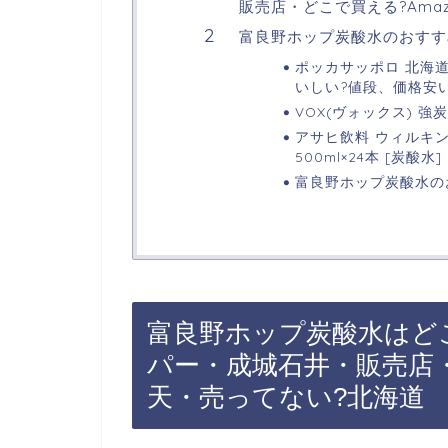
販売店・どこで買える?Ama
富良野ホップ炭酸水のおすす
ポッカサッポロ 北海道
いしい?値段、価格安
VOX(ヴォックス) 強炭
アサヒ飲料 ウィルキ
500ml×24本 [炭酸水]
富良野ホップ炭酸水の
富良野ホップ炭酸水はど
パー・成城石井・販売店・
天・売ってない?北海道