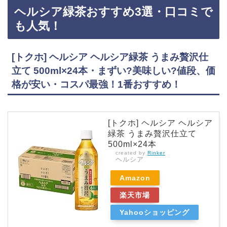
ヘルシア緑茶おすすめ3選・口コミで
でもからだすこやか茶Wがお得に買えておすすめです！からだすこやか茶Wなどおすすめ3
選・口コミでも人気 コカ・コーラ からだすこやか茶W 1.05LPET×12本・おいしい・値段、価
も人気！
格が安…
[トクホ] ヘルシア ヘルシア緑茶 うまみ贅沢仕
立て 500ml×24本・まずい?美味しい?値段、価
格が安い・コスパ最強！1番おすすめ！
[トクホ] ヘルシア ヘルシア
緑茶 うまみ贅沢仕立て
500ml×24本
created by
Rinker
ヘルシア
Amazon
楽天市場
Yahooショッピング