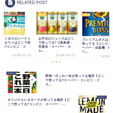
RELATED POST
物
飲み物
飲み物
ラフトボスのシークヮ
お中元のジュースはどこ
プレミアムボスはど
サー＆ウメはどこで売
で売ってる?【高島屋・
売ってる【コンビニ
てる?コンビニ・ス
百貨店・スーパー・カ
ーパー・自販機・缶
.
ル...
ペ...
2025年7月27日
2023年7月27日
2023年8
野菜一日これ一本が売ってる場所【どこ
で売ってる?スーパー・コンビニ・ド
ラ...
オリジナルレモネードが売ってる場所【ど
こで売ってる?コンビニ・スーパー・...