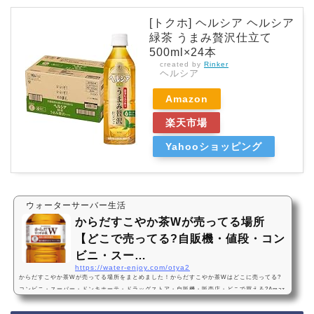
[トクホ] ヘルシア ヘルシア
緑茶 うまみ贅沢仕立て
500ml×24本
created by
Rinker
ヘルシア
Amazon
楽天市場
Yahooショッピング
ウォーターサーバー生活
からだすこやか茶Wが売ってる場所
【どこで売ってる?自販機・値段・コン
ビニ・スー…
https://water-enjoy.com/otya2
からだすこやか茶Wが売ってる場所をまとめました！からだすこやか茶Wはどこに売ってる?
コンビニ・スーパー・ドンキホーテ・ドラッグストア・自販機・販売店・どこで買える?Amaz
on・楽天・売ってないからだすこやか茶Wは、コンビニ、スーパー、ドン・キホーテ、ドラッ
グストア、自販機に売っています！店舗によっては売ってない店もあるので、Amazonや楽天