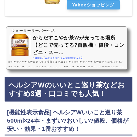
Yahooショッピング
ウォーターサーバー生活
からだすこやか茶Wが売ってる場所
【どこで売ってる?自販機・値段・コン
ビニ・スー…
https://water-enjoy.com/otya2
からだすこやか茶Wが売ってる場所をまとめました！からだすこやか茶Wはどこに売ってる?
コンビニ・スーパー・ドンキホーテ・ドラッグストア・自販機・販売店・どこで買える?Amaz
on・楽天・売ってないからだすこやか茶Wは、コンビニ、スーパー、ドン・キホーテ、ドラッ
グストア、自販機に売っています！店舗によっては売ってない店もあるので、Amazonや楽天
ヘルシアWのいいとこ巡り茶などお
でもからだすこやか茶Wがお得に買えておすすめです！からだすこやか茶Wなどおすすめ3
選・口コミでも人気 コカ・コーラ からだすこやか茶W 1.05LPET×12本・おいしい・値段、価
すすめ3選・口コミでも人気！
格が安…
[機能性表示食品] ヘルシアWいいこと巡り茶
500ml×24本・まずい?おいしい?値段、価格が
安い・効果・1番おすすめ！