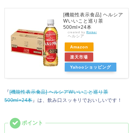
[機能性表示食品] ヘルシア
Wいいこと巡り茶
500ml×24本
created by
Rinker
ヘルシア
Amazon
楽天市場
Yahooショッピング
『
[機能性表示食品] ヘルシアWいいこと巡り茶
500ml×24本
』は、飲み口スッキリでおいしいです！