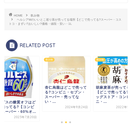
HOME
飲み物
ヘルシアWのいいとこ巡り茶が売ってる場所【どこで売ってる?スーパー・コス
トコ・まずい?おいしい?価格・値段・安い・1L
RELATED POST
物
飲み物
飲み物
杏仁烏龍はどこで売って
胡麻麦茶が売ってる
る?コンビニ・セブン・
【どこで売ってる?
スーパー・売ってな
ッグストア・コンビ
い・...
ニ・...
ルピスの糖質オフはど
で売ってる?【コンビ
2024年9月24日
2022年5月
スーパー・60%オ...
2023年7月20日