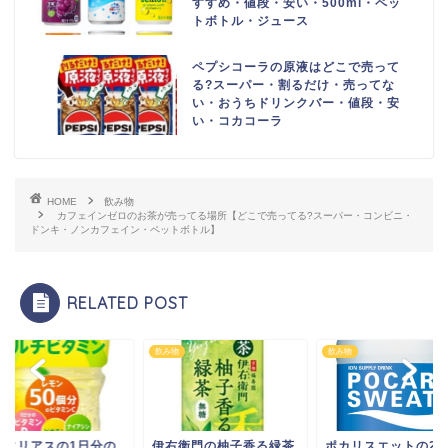
すすめ・値段・安い・500ml・ペッ
トボトル・ジュース
ペプシコーラの原液はどこで売って
る?スーパー・割るだけ・売ってな
い・おうちドリンクバー・値段・安
い・コカコーラ
HOME
飲み物
カフェインゼロのお茶が売ってる場所【どこで売ってる?スーパー・コンビニ・
ドンキ・ノンカフェイン・ペットボトル】
RELATED POST
物
飲み物
飲み物
クエリアスの1日分の
伊右衛門の柚子香る緑茶
ポカリスエットの250