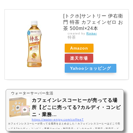
[トクホ]サントリー 伊右衛
門 特茶 カフェインゼロ お
茶 500ml×24本
created by
Rinker
特茶
Amazon
楽天市場
Yahooショッピング
ウォーターサーバー生活
カフェインレスコーヒーが売ってる場
所【どこに売ってる?カルディ・コンビ
ニ・業務…
https://water-enjoy.com/coffee7
カフェインレスコーヒーが売ってる場所をまとめました！カフェインレスコーヒーはどこで売
ってる?カルディ・コンビニ・業務スーパー・無印良品・ドンキホーテ・百貨店・販売店・ど