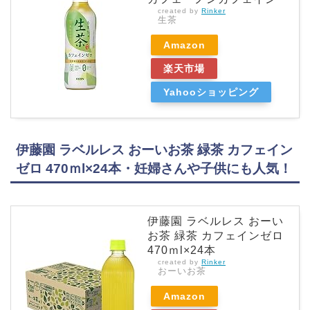
created by
Rinker
生茶
Amazon
楽天市場
Yahooショッピング
伊藤園 ラベルレス おーいお茶 緑茶 カフェイン
ゼロ 470ｍl×24本・妊婦さんや子供にも人気！
伊藤園 ラベルレス おーい
お茶 緑茶 カフェインゼロ
470ｍl×24本
created by
Rinker
おーいお茶
Amazon