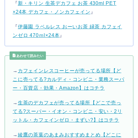
『
新・キリン 生茶デカフェ お茶 430ml PET
×24本 デカフェ・ノンカフェイン
』
『
伊藤園 ラベルレス おーいお茶 緑茶 カフェイ
ンゼロ 470ｍl×24本
』
あわせて読みたい
→
カフェインレスコーヒーが売ってる場所【ど
こに売ってる?カルディ・コンビニ・業務スーパ
ー・百貨店・効果・Amazon】はコチラ
→
生茶のデカフェが売ってる場所【どこで売っ
てる?スーパー・イオン・コンビニ・安い・2リ
ットル・カフェインゼロ・まずい?】はコチラ
→
綾鷹の茶葉のあまみおすすめまとめ【どこに