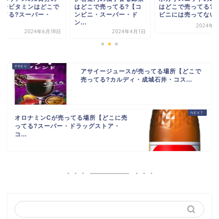
ルチビタミンはどこで
はどこで売ってる?【コ
はどこで売ってる?
ってる?スーパー・
ンビニ・スーパー・ド
ビニには売ってない..
.
ン...
2024年7
2024年6月18日
2024年4月1日
アサイージュースが売ってる場所【どこで
売ってる?カルディ・成城石井・コス...
オロナミンCが売ってる場所【どこに売
ってる?スーパー・ドラッグストア・
コ...