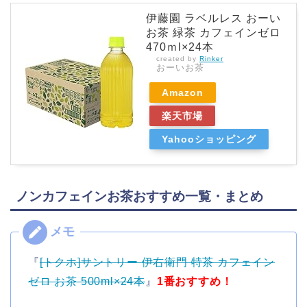
伊藤園 ラベルレス おーい
お茶 緑茶 カフェインゼロ
470ｍl×24本
created by
Rinker
おーいお茶
Amazon
楽天市場
Yahooショッピング
ノンカフェインお茶おすすめ一覧・まとめ
『
[トクホ]サントリー 伊右衛門 特茶 カフェイン
ゼロ お茶 500ml×24本
』
1番おすすめ！