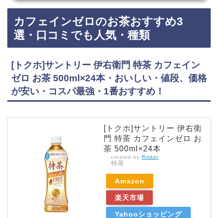
こで買える?Amazon・楽天・ノンカフェインコーヒー・デカフェカフェインレスコーヒーは、
カルディ、コンビニ、業務スーパー、・無印良品、ドンキホーテ、百貨店などに売っていま
カフェインゼロのお茶おすすめ3
す！店舗によっては売ってない店もあるので、Amazonや楽天でもカフェインレスコーヒーが
お得に買えておすすめです！カフェインレスコーヒーおすすめ3選・口コミでも人気UCC お
選・口コミでも人気・種類
い…
[トクホ]サントリー 伊右衛門 特茶 カフェイン
ゼロ お茶 500ml×24本・おいしい・値段、価格
が安い・コスパ最強・1番おすすめ！
[トクホ]サントリー 伊右衛
門 特茶 カフェインゼロ お
茶 500ml×24本
created by
Rinker
特茶
Amazon
楽天市場
Yahooショッピング