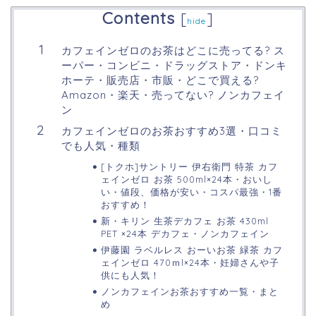
Contents
[
]
hide
カフェインゼロのお茶はどこに売ってる? ス
ーパー・コンビニ・ドラッグストア・ドンキ
ホーテ・販売店・市販・どこで買える?
Amazon・楽天・売ってない? ノンカフェイ
ン
カフェインゼロのお茶おすすめ3選・口コミ
でも人気・種類
[トクホ]サントリー 伊右衛門 特茶 カフ
ェインゼロ お茶 500ml×24本・おいし
い・値段、価格が安い・コスパ最強・1番
おすすめ！
新・キリン 生茶デカフェ お茶 430ml
PET ×24本 デカフェ・ノンカフェイン
伊藤園 ラベルレス おーいお茶 緑茶 カフ
ェインゼロ 470ｍl×24本・妊婦さんや子
供にも人気！
ノンカフェインお茶おすすめ一覧・まと
め