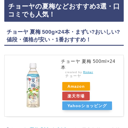
チョーヤの夏梅などおすすめ3選・口
ミでも人気！コカ・コーラ ファンタ梅 350ml×24本（1ケース） コカコーラ うめ ume ウメ・
まずい?おいしい?値段・価格が安い・1番おすすめ！『コカ・コーラ ファンタ 梅 350ml×1
コミでも人気！
ケ…
チョーヤ 夏梅 500g×24本・まずい?おいしい?
値段・価格が安い・1番おすすめ！
チョーヤ 夏梅 500ml×24
本
created by
Rinker
チョーヤ
Amazon
楽天市場
Yahooショッピング