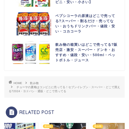
ビニ・安い・小さい】
ペプシコーラの原液はどこで売って
る?スーパー・割るだけ・売ってな
い・おうちドリンクバー・値段・安
い・コカコーラ
飲み物の箱買いはどこで売ってる?販
売店・激安・スーパー・ドンキ・お
すすめ・値段・安い・500ml・ペッ
トボトル・ジュース
HOME
飲み物
チョーヤの夏梅はコンビニに売ってる！セブンイレブン・スーパー・どこで買え
る?2024・ヨドバシ・通販・どこで売ってる
RELATED POST
物
飲み物
飲み物