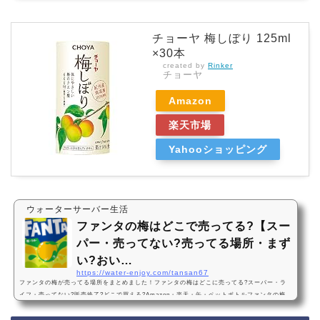
チョーヤ 梅しぼり 125ml
×30本
created by
Rinker
チョーヤ
Amazon
楽天市場
Yahooショッピング
ウォーターサーバー生活
ファンタの梅はどこで売ってる?【スー
パー・売ってない?売ってる場所・まず
い?おい…
https://water-enjoy.com/tansan67
ファンタの梅が売ってる場所をまとめました！ファンタの梅はどこに売ってる?スーパー・ラ
イフ・売ってない?販売終了?どこで買える?Amazon・楽天・缶・ペットボトルファンタの梅
は、一部のライフなどのスーパーに売っています！最近は売ってない店も多いので、Amazon
や楽天でもファンタの梅がお得に買えておすすめです！ファンタの梅などおすすめ3選・口コ