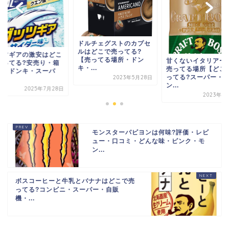
ドルチェグストのカプセ
ルはどこで売ってる?
ッツギアの激安はどこ
【売ってる場所・ドン
甘くないイタリアー
売ってる?安売り・箱
キ・...
売ってる場所【どこ
い・ドンキ・スーパ
ってる?スーパー・
2023年5月28日
.
ン...
2025年7月28日
2023年4
モンスターパピヨンは何味?評価・レビ
ュー・口コミ・どんな味・ピンク・モ
ン...
ボスコーヒーと牛乳とバナナはどこで売
ってる?コンビニ・スーパー・自販
機・...