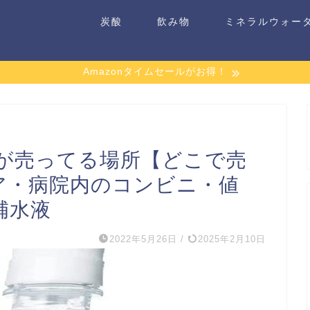
炭酸
飲み物
ミネラルウォー
Amazonタイムセールがお得！
）が売ってる場所【どこで売
ア・病院内のコンビニ・値
補水液
2022年5月26日
/
2025年2月10日