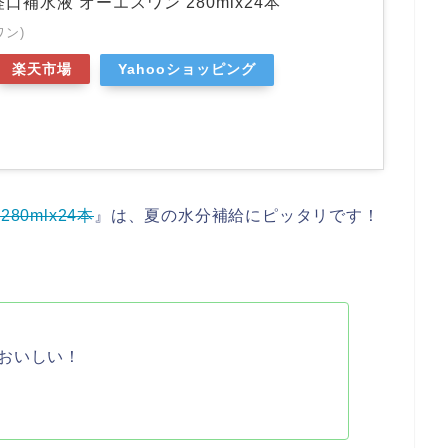
口補水液 オーエスワン 280mlx24本
ワン)
楽天市場
Yahooショッピング
0mlx24本
』は、夏の水分補給にピッタリです！
おいしい！