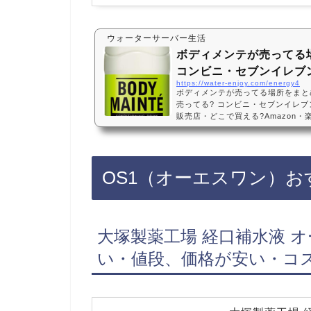
ウォーターサーバー生活
ボディメンテが売ってる
コンビニ・セブンイレブ
https://water-enjoy.com/energy4
ボディメンテが売ってる場所をまと
売ってる? コンビニ・セブンイレ
販売店・どこで買える?Amazon
理ボディメンテは、セブンイレブン
ア、スーパーに売っています！店舗
で、Amazonや楽天でもボディメ
ボディメンテなどおすすめ3選・口
OS1（オーエスワン）お
ィメンテ ドリンク(500ml×24(
段、価格…
大塚製薬工場 経口補水液 オー
い・値段、価格が安い・コ