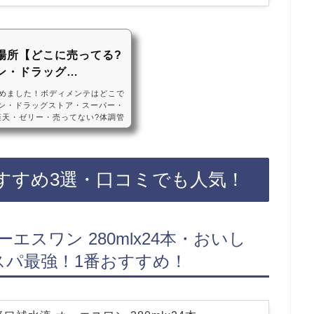
場所【どこに売ってる?
ン・ドラッグ…
めました！ボディメンテはどこで
ブン・ドラッグストア・スーパー・
・楽天・ゼリー・売ってない?体調管
などのコンビニ、ドラッグスト
によっては売ってない店もあるの
ンテがお得に買えておすすめです！
コミでも人気・違い大塚製薬 ボデ
すすめ3選・口コミでも人気！
ケース))・まずい?おいしい?効果・値
エスワン 280mlx24本・おいし
スパ最強！1番おすすめ！