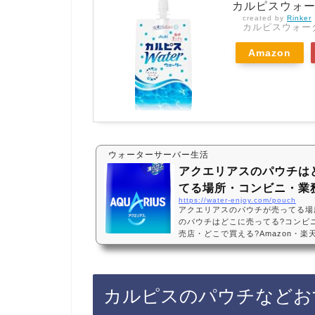
カルピスウォータ
created by
Rinker
カルピスウォー
Amazon
ウォーターサーバー生活
アクエリアスのパウチは
てる場所・コンビニ・業
https://water-enjoy.com/pouch
アクエリアスのパウチが売ってる場
のパウチはどこに売ってる?コンビ
売店・どこで買える?Amazon・
エリアスのパウチは、コンビニ、ス
ます！店舗によっては売ってない店も
アクエリアスのパウチがお得に買え
パウチなどおすすめ3選・口コミで
カルピスのパウチなどお
ハンディパック 300g×30本・パ
価格が安…