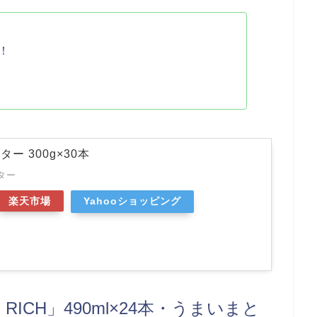
！
ー 300g×30本
ター
楽天市場
Yahooショッピング
RICH」490ml×24本・うまいまと