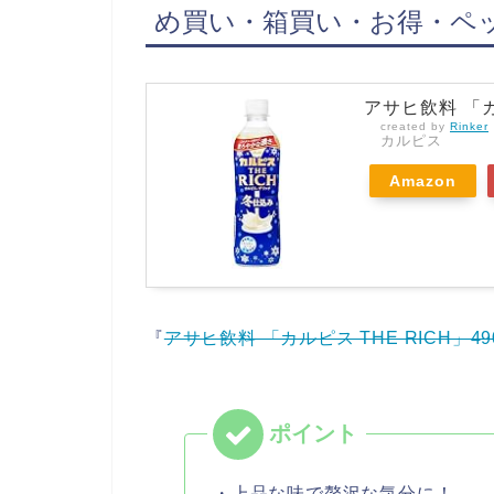
め買い・箱買い・お得・ペ
アサヒ飲料 「カル
created by
Rinker
カルピス
Amazon
『
アサヒ飲料 「カルピス THE RICH」490
・上品な味で贅沢な気分に！