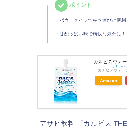
・パウチタイプで持ち運びに便利
・甘酸っぱい味で爽快な気分に！
カルピスウォータ
created by
Rinker
カルピスウォー
Amazon
アサヒ飲料 「カルピス THE 