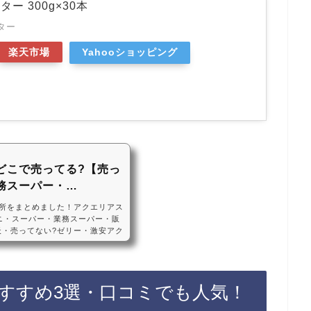
ー 300g×30本
ター
楽天市場
Yahooショッピング
どこで売ってる?【売っ
務スーパー・…
所をまとめました！アクエリアス
ニ・スーパー・業務スーパー・販
楽天・売ってない?ゼリー・激安アク
ーパー、業務スーパーに売ってい
あるので、Amazonや楽天でも
ておすすめです！アクエリアスの
も人気コカ・コーラ アクエリアス
すすめ3選・口コミでも人気！
ウチ・おいしい・凍らせる・値段、