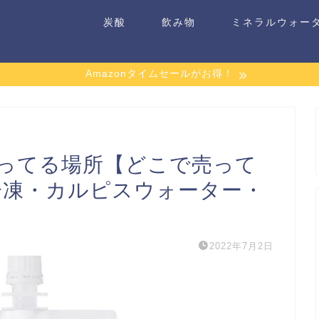
炭酸
飲み物
ミネラルウォー
Amazonタイムセールがお得！
ってる場所【どこで売って
冷凍・カルピスウォーター・
2022年7月2日