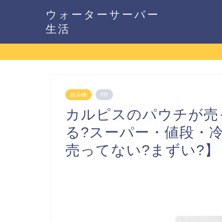
ウォーターサーバー
生活
飲み物
PR
カルピスのパウチが売
る?スーパー・値段・
売ってない?まずい?】