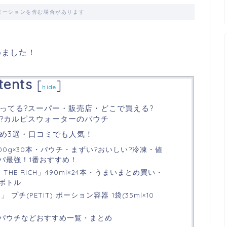
モーションを含む場合があります
めました！
tents
[
]
hide
ってる?スーパー・販売店・どこで買える?
い?カルピスウォーターのパウチ
め3選・口コミでも人気！
00g×30本・パウチ・まずい?おいしい?冷凍・値
パ最強！1番おすすめ！
THE RICH」490ml×24本・うまいまとめ買い・
ボトル
プチ(PETIT) ポーション容器 1袋(35ml×10
ト
パウチなどおすすめ一覧・まとめ