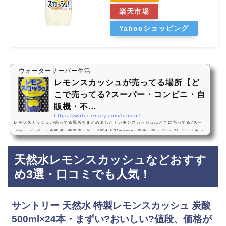
楽天市場
Yahooショッピング
ウォーターサーバー生活
レモンスカッシュが売ってる場所【ど
こで売ってる?スーパー・コンビニ・自
販機・不…
https://water-enjoy.com/lemon7
レモンスカッシュが売ってる場所をまとめました！レモンスカッシュはどこに売ってる?スー
パー・コンビニ・自販機・販売店・どこで買える?Amazon・楽天・売ってない?レモンスカッ
シュは、スーパー、コンビニ、自販機に売っています！店舗によっては売ってない店もあるの
で、Amazonや楽天でも不二家レモンスカッシュがお得に買えておすすめです！レモンスカッ
天然水レモンスカッシュなどおすす
シュおすすめ3選・口コミでも人気！伊藤園 不二家 レモンスカッシュ(缶)350ml×24本・まず
い?うまい?値段、価格が安い・コスパ最強!1番おすすめ！『伊藤園 不二家 レモンスカッシ…
め3選・口コミでも人気！
サントリー 天然水 特製レモンスカッシュ 炭酸
500ml×24本・まずい?おいしい?値段、価格が