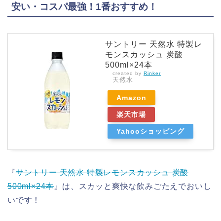
安い・コスパ最強！1番おすすめ！
サントリー 天然水 特製レ
モンスカッシュ 炭酸
500ml×24本
created by
Rinker
天然水
Amazon
楽天市場
Yahooショッピング
『
サントリー 天然水 特製レモンスカッシュ 炭酸
500ml×24本
』は、スカッと爽快な飲みごたえでおいし
いです！