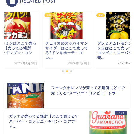
RELATED POST
炭酸
炭酸
デカミンはどこで売っ
チェリオのスッパイマン
プレミアムレモンス
る?【売ってる場所・
サイダーはどこで売って
シュはどこで売って
ブンイレブン・コン
る?ドンキホーテ・コ
コンビニ・スーパー
.
ン...
売...
2022年1月30日
2024年7月8日
2025年4月
ファンタオレンジが売ってる場所【どこで
売ってる?スーパー・コンビニ・ドラ...
ガラナが売ってる場所【どこで買える?
スーパー・コンビニ・キリン・コアア
ッ...