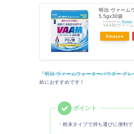
明治 ヴァーム
5.5gx30袋
created by
Rinker
VAAM(ヴァーム
Amazon
『
明治 ヴァームウォーターパウダー グレー
給におすすめです！
・粉末タイプで持ち運びに便利で