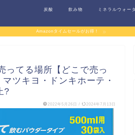
炭酸
飲み物
ミネラルウォー
Amazonタイムセールがお得！
売ってる場所【どこで売っ
・マツキヨ・ドンキホーテ・
止?
2022年5月26日
/
2024年7月13日