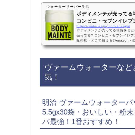
ウォーターサーバー生活
ボディメンテが売ってる
コンビニ・セブンイレブ
https://water-enjoy.com/energy4
ボディメンテが売ってる場所をまと
売ってる? コンビニ・セブンイレ
販売店・どこで買える?Amazon
理ボディメンテは、セブンイレブン
ア、スーパーに売っています！店舗
で、Amazonや楽天でもボディメ
ボディメンテなどおすすめ3選・口
ヴァームウォーターなど
ィメンテ ドリンク(500ml×24(
段、価格…
気！
明治 ヴァームウォーターパ
5.5gx30袋・おいしい・
パ最強！1番おすすめ！