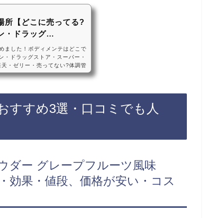
場所【どこに売ってる?
ン・ドラッグ…
めました！ボディメンテはどこで
ブン・ドラッグストア・スーパー・
・楽天・ゼリー・売ってない?体調管
などのコンビニ、ドラッグスト
によっては売ってない店もあるの
ンテがお得に買えておすすめです！
コミでも人気・違い大塚製薬 ボデ
おすすめ3選・口コミでも人
ケース))・まずい?おいしい?効果・値
ウダー グレープフルーツ風味
粉末・効果・値段、価格が安い・コス