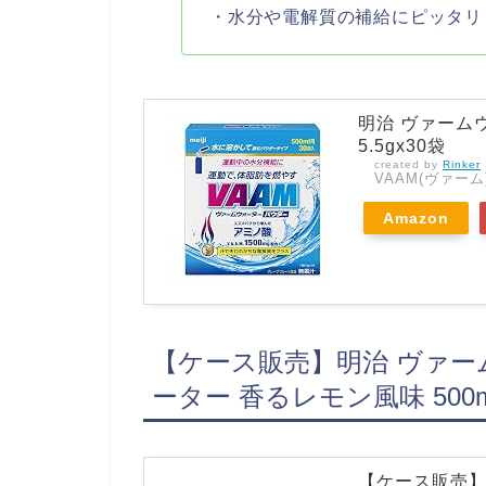
・水分や電解質の補給にピッタリ
明治 ヴァーム
5.5gx30袋
created by
Rinker
VAAM(ヴァーム
Amazon
【ケース販売】明治 ヴァーム
ーター 香るレモン風味 500m
【ケース販売】