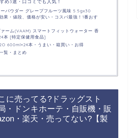
すめ3選・口コミでも人気！
ーパウダー グレープフルーツ風味 5.5gx30
効果・値段、価格が安い・コスパ最強！1番おす
ァーム(VAAM) スマートフィットウォーター 香
24本 [特定保健用食品]
O 600ml×24本・うまい・箱買い・お得
一覧・まとめ
こに売ってる?ドラッグスト
局・ドンキホーテ・自販機・販
azon・楽天・売ってない?【製