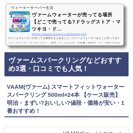
ウォーターサーバー生活
ヴァームウォーターが売ってる場所
【どこで売ってる?ドラッグストア・マ
ツキヨ・ド…
https://water-enjoy.com/energy10
ヴァームウォーターが売ってる場所をまとめました！ヴァームウォーターはどこに売ってる?
ドラッグストア・マツモトキヨシ・薬局・ドンキホーテ・自販機・販売店・どこで買える?Am
azon・楽天・売ってない?【製造中止にはなってない】ヴァームウォーターは、マツモトキヨ
シなどのドラッグストア、ドン・キホーテ、自販機に売っています！店舗によっては売ってな
ヴァームスパークリングなどおすす
い店もあるので、Amazonや楽天でもヴァームウォーターがお得に買えておすすめです！ヴァ
ームウォーターなどおすすめ3選・口コミでも人気！明治 ヴァームウォーターパウダー グ…
め3選・口コミでも人気！
VAAM(ヴァーム) スマートフィットウォーター
スパークリング 500ml×24本 【ケース販売】
明治・まずい?おいしい?値段・価格が安い・1
番おすすめ！