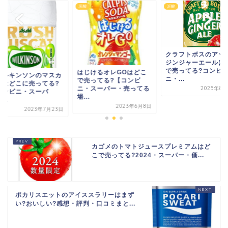
酸
炭酸
炭酸
クラフトボスのアップル
ジンジャーエールはどこ
で売ってる?コンビ
じけるオレGOはどこ
ウィルキンソンのマ
ニ・...
売ってる?【コンビ
ットはどこに売って
2025年8月27日
・スーパー・売ってる
【コンビニ・スーパ
.
ー・...
2023年6月8日
2023年7
カゴメのトマトジュースプレミアムはど
こで売ってる?2024・スーパー・価...
ポカリスエットのアイススラリーはまず
い?おいしい?感想・評判・口コミまと...