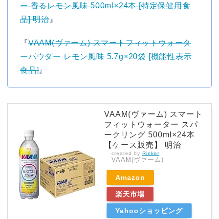
ー 香るレモン風味 500ml×24本 [特定保健用食
品] 明治
』
『
VAAM(ヴァーム) スマートフィットウォータ
ーパウダー レモン風味 5.7g×20袋 [機能性表示
食品]
』
VAAM(ヴァーム) スマート
フィットウォーター スパ
ークリング 500ml×24本
【ケース販売】 明治
created by
Rinker
VAAM(ヴァーム)
Amazon
楽天市場
Yahooショッピング