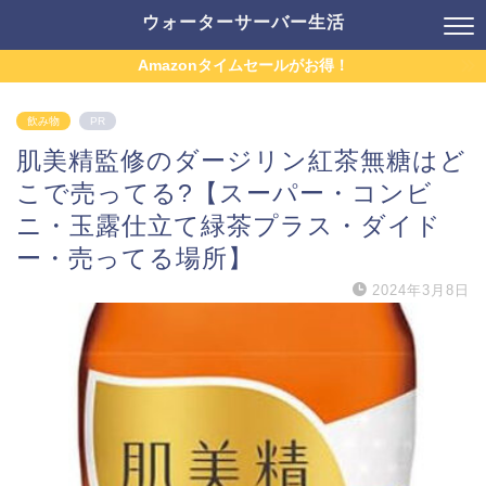
ウォーターサーバー生活
Amazonタイムセールがお得！
飲み物
PR
肌美精監修のダージリン紅茶無糖はど
こで売ってる?【スーパー・コンビ
ニ・玉露仕立て緑茶プラス・ダイド
ー・売ってる場所】
2024年3月8日