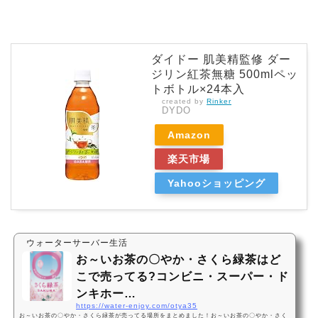
ダイドー 肌美精監修 ダー
ジリン紅茶無糖 500mlペッ
トボトル×24本入
created by
Rinker
DYDO
Amazon
楽天市場
Yahooショッピング
ウォーターサーバー生活
お～いお茶の〇やか・さくら緑茶はど
こで売ってる?コンビニ・スーパー・ド
ンキホー…
https://water-enjoy.com/otya35
お～いお茶の〇やか・さくら緑茶が売ってる場所をまとめました！お～いお茶の〇やか・さく