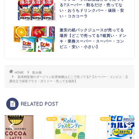
る?スーパー・割るだけ・売ってな
い・おうちドリンクバー・値段・安
い・コカコーラ
激安の紙パックジュースが売ってる
場所【どこで売ってる?箱買い・ドン
キ・業務スーパー・スーパー・コン
ビニ・安い・小さい】
HOME
飲み物
肌美精監修のダージリン紅茶無糖はどこで売ってる?【スーパー・コンビニ・玉
露仕立て緑茶プラス・ダイドー・売ってる場所】
RELATED POST
物
飲み物
飲み物