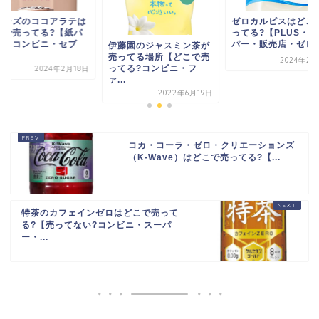
リーズのココアラテは
ゼロカルピスはどこ
こで売ってる?【紙パ
ってる?【PLUS・
ク・コンビニ・セブ
パー・販売店・ゼロカ.
伊藤園のジャスミン茶が
.
売ってる場所【どこで売
2024年2月
ってる?コンビニ・フ
2024年2月18日
ァ...
2022年6月19日
コカ・コーラ・ゼロ・クリエーションズ
（K-Wave）はどこで売ってる?【...
特茶のカフェインゼロはどこで売って
る?【売ってない?コンビニ・スーパ
ー・...