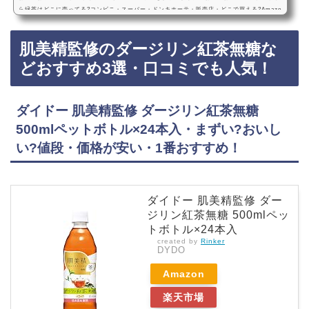
ら緑茶はどこに売ってる?コンビニ・スーパー・ドンキホーテ・販売店・どこで買える?Amazo
n・楽天・売ってない?お～いお茶の〇やか・さくら緑茶は、コンビニ、スーパー、ドンキホー
テなどに売っています！店舗によっては売ってない店もあるので、Amazonや楽天でもお～い
肌美精監修のダージリン紅茶無糖な
お茶の〇やか・さくら緑茶が手軽に買えておすすめです！お～いお茶の〇やか・さくら緑茶な
どおすすめ3選・口コミでも人気！伊藤園 お～いお茶 〇やか さくら緑茶 500mlペットボ…
どおすすめ3選・口コミでも人気！
ダイドー 肌美精監修 ダージリン紅茶無糖
500mlペットボトル×24本入・まずい?おいし
い?値段・価格が安い・1番おすすめ！
ダイドー 肌美精監修 ダー
ジリン紅茶無糖 500mlペッ
トボトル×24本入
created by
Rinker
DYDO
Amazon
楽天市場