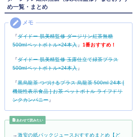
め一覧・まとめ
『
ダイドー 肌美精監修 ダージリン紅茶無糖
500mlペットボトル×24本入
』
1番おすすめ！
『
ダイドー 肌美精監修 玉露仕立て緑茶プラス
500mlペットボトル×24本入
』
『
黒烏龍茶 つづけるプラス 烏龍茶 500ml 24本 [
機能性表示食品 ] お茶 ペットボトル ライフドリ
ンクカンパニー
』
あわせて読みたい
→
激安の紙パックジュースおすすめまとめ【ど