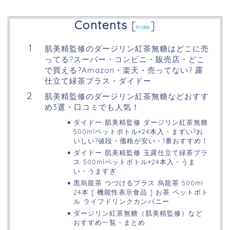
Contents
[
]
hide
肌美精監修のダージリン紅茶無糖はどこに売
ってる?スーパー・コンビニ・販売店・どこ
で買える?Amazon・楽天・売ってない? 露
仕立て緑茶プラス・ダイドー
肌美精監修のダージリン紅茶無糖などおすす
め3選・口コミでも人気！
ダイドー 肌美精監修 ダージリン紅茶無糖
500mlペットボトル×24本入・まずい?お
いしい?値段・価格が安い・1番おすすめ！
ダイドー 肌美精監修 玉露仕立て緑茶プラ
ス 500mlペットボトル×24本入・うま
い・うますぎ
黒烏龍茶 つづけるプラス 烏龍茶 500ml
24本 [ 機能性表示食品 ] お茶 ペットボト
ル ライフドリンクカンパニー
ダージリン紅茶無糖（肌美精監修）など
おすすめ一覧・まとめ