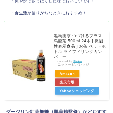
・爽やかでさっぱりした味でおいしいです！
・食生活が偏りがちなときにおすすめ！
黒烏龍茶 つづけるプラス
烏龍茶 500ml 24本 [ 機能
性表示食品 ] お茶 ペットボ
トル ライフドリンクカン
パニー
created by
Rinker
ニットービバレッジ
Amazon
楽天市場
Yahooショッピング
ダージリン紅茶無糖（肌美精監修）などおすす