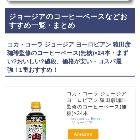
売ってない?ジョージアのショットブレイクは、コンビニ、スーパー、自販機に売っていま
す！店舗によっては売ってない店もあるので、Amazonや楽天でもジョージアのショット&ブレ
ジョージアのコーヒーベースなどお
イクがお得に買えておすすめです！ジョージアのショットブレイクなどおすすめ3選・口コミ
でも人気！コカ・コーラ ジョージア ショット&ブレイク 微糖 195mlPET×30本・まず…
すすめ一覧・まとめ
コカ・コーラ ジョージア ヨーロピアン 猿田彦
珈琲監修のコーヒーベース(無糖)×24本・まず
い?おいしい?値段、価格が安い・コスパ最
強！1番おすすめ！
コカ・コーラ ジョージア
ヨーロピアン 猿田彦珈琲
監修のコーヒーベース(無
糖)×24本
created by
Rinker
ジョージア
Amazon