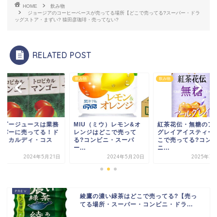
HOME
飲み物
ジョージアのコーヒーベースが売ってる場所【どこで売ってる?スーパー・ドラ
ッグストア・まずい? 猿田彦珈琲・売ってない?
RELATED POST
物
飲み物
飲み物
ンゴージュースは業務
MIU（ミウ）レモン&オ
紅茶花伝・無糖のア
ーパーに売ってる！ド
レンジはどこで売って
グレイアイスティー
キ・カルディ・コス
る?コンビニ・スーパ
こで売ってる?コン
.
ー...
ニ...
2024年5月21日
2024年5月20日
2025年3
綾鷹の濃い緑茶はどこで売ってる?【売っ
てる場所・スーパー・コンビニ・ドラ...