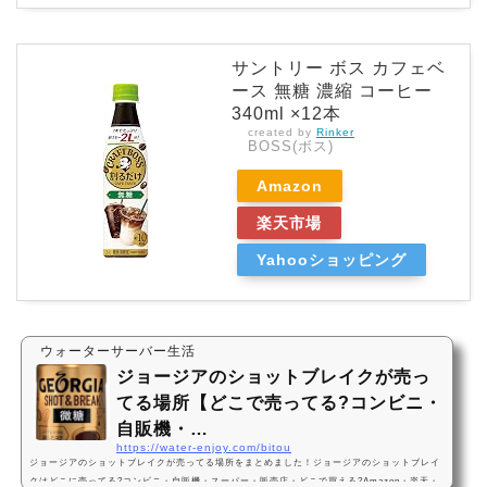
サントリー ボス カフェベ
ース 無糖 濃縮 コーヒー
340ml ×12本
created by
Rinker
BOSS(ボス)
Amazon
楽天市場
Yahooショッピング
ウォーターサーバー生活
ジョージアのショットブレイクが売っ
てる場所【どこで売ってる?コンビニ・
自販機・…
https://water-enjoy.com/bitou
ジョージアのショットブレイクが売ってる場所をまとめました！ジョージアのショットブレイ
クはどこに売ってる?コンビニ・自販機・スーパー・販売店・どこで買える?Amazon・楽天・