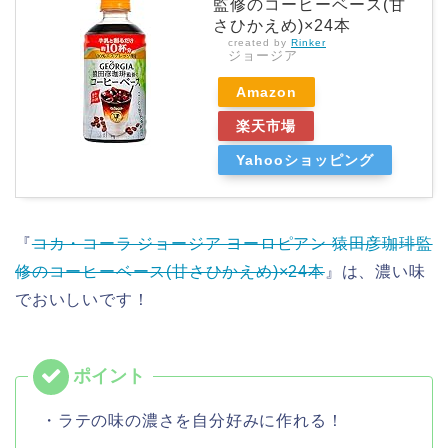
監修のコーヒーベース(甘
さひかえめ)×24本
created by
Rinker
ジョージア
Amazon
楽天市場
Yahooショッピング
『
コカ・コーラ ジョージア ヨーロピアン 猿田彦珈琲監
修のコーヒーベース(甘さひかえめ)×24本
』は、濃い味
でおいしいです！
・ラテの味の濃さを自分好みに作れる！