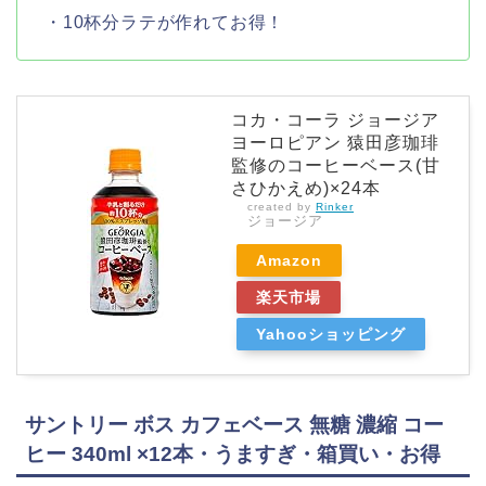
・10杯分ラテが作れてお得！
コカ・コーラ ジョージア
ヨーロピアン 猿田彦珈琲
監修のコーヒーベース(甘
さひかえめ)×24本
created by
Rinker
ジョージア
Amazon
楽天市場
Yahooショッピング
サントリー ボス カフェベース 無糖 濃縮 コー
ヒー 340ml ×12本・うますぎ・箱買い・お得