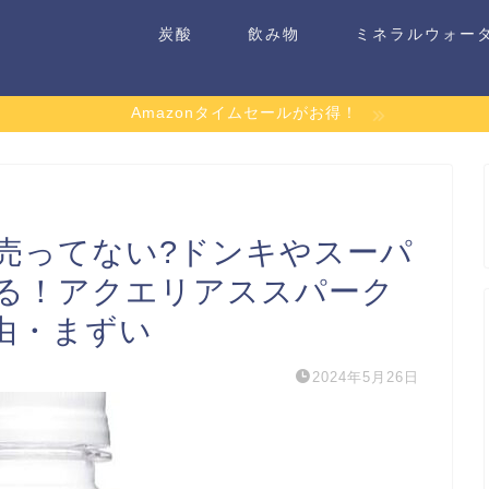
炭酸
飲み物
ミネラルウォー
Amazonタイムセールがお得！
売ってない?ドンキやスーパ
る！アクエリアススパーク
由・まずい
2024年5月26日