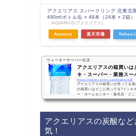
アクエリアス スパークリング 北東北
490mlボトル缶 × 48本（24本 × 2
AQUARIUS(アクエリアス)
Amazon
楽天市場
Yaho
ウォーターサーバー生活
アクエリアスの箱買いは
キ・スーパー・業務スーパ
https://water-enjoy.com/hakogai9
アクエリアスの箱買いが売ってる場
の箱買いはどこに売ってる?ドンキ
ー・ホームセンター・販売店・どこで
てない? 500ml・24本・2l・6
ーテ、スーパー、業務スーパー、ホ
舗によっては売ってない店もあるので
アスの箱買いがお得に買えておすす
アクエリアスの炭酸など
おすすめ3選・口コミでも人気！コカ
ボトル 500ml…
気！