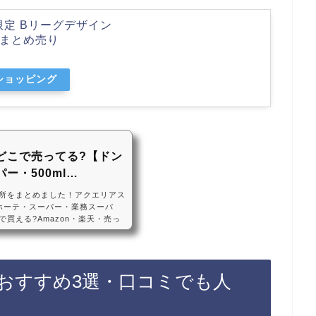
限定 Bリーグデザイン
箱）まとめ売り
oショッピング
どこで売ってる?【ドン
ー・500ml…
所をまとめました！アクエリアス
ホーテ・スーパー・業務スーパ
買える?Amazon・楽天・売っ
本アクエリアスの箱買いは、ドンキホ
ームセンターに売っています！店
、Amazonや楽天でもアクエリ
めです！アクエリアスの箱買いの
おすすめ3選・口コミでも人
・コーラ アクエリアス エアー