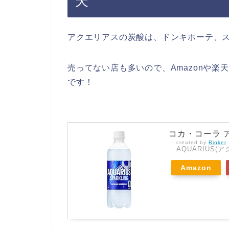
天
アクエリアスの炭酸は、ドンキホーテ、
売ってない店も多いので、Amazonや
です！
コカ・コーラ ア
created by
Rinker
AQUARIUS(
Amazon