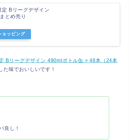
限定 Bリーグデザイン
箱）まとめ売り
oショッピング
Bリーグデザイン 490mlボトル缶 × 48本（24本
した味でおいしいです！
パ良し！