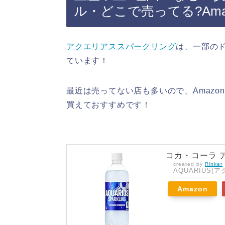
ル・どこで売ってる?Ama
アクエリアススパークリング
は、一部の
ています！
最近は売ってない店も多いので、Amazo
買えておすすめです！
コカ・コーラ ア
created by
Rinker
AQUARIUS(
Amazon