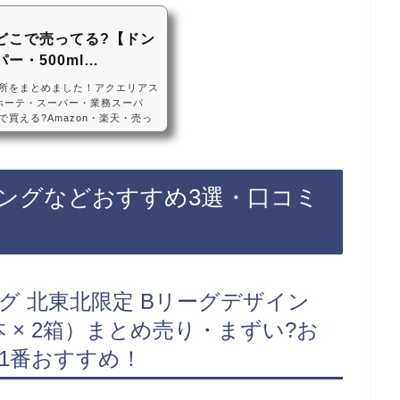
どこで売ってる?【ドン
ー・500ml…
所をまとめました！アクエリアス
ホーテ・スーパー・業務スーパ
買える?Amazon・楽天・売っ
本アクエリアスの箱買いは、ドンキホ
ームセンターに売っています！店
、Amazonや楽天でもアクエリ
めです！アクエリアスの箱買いの
ングなどおすすめ3選・口コミ
・コーラ アクエリアス エアー
グ 北東北限定 Bリーグデザイン
24本 × 2箱）まとめ売り・まずい?お
1番おすすめ！