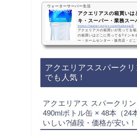
ウォーターサーバー生活
アクエリアスの箱買いは
キ・スーパー・業務スーパ
https://water-enjoy.com/hakogai9
アクエリアスの箱買いが売ってる場
の箱買いはどこに売ってる?ドンキ
ー・ホームセンター・販売店・どこで
てない? 500ml・24本・2l・6
ーテ、スーパー、業務スーパー、ホ
舗によっては売ってない店もあるので
アスの箱買いがお得に買えておすす
アクエリアススパークリ
おすすめ3選・口コミでも人気！コカ
ボトル 500ml…
でも人気！
アクエリアス スパークリン
490mlボトル缶 × 48本（
いしい?値段・価格が安い！