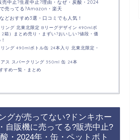
売中止?生産中止?理由・なぜ・炭酸・2024
売ってる?Amazon・楽天
などおすすめ3選・口コミでも人気！
リング 北東北限定 Bリーグデザイン 490mlボ
本 × 2箱）まとめ売り・まずい?おいしい?値段・価
め！
ング 490mlボトル缶 24本入り 北東北限定・
ス スパークリング 350ml 缶 24本
すすめ一覧・まとめ
ングが売ってない?ドンキホー
・自販機に売ってる?販売中止?
酸・2024年・缶・ペットボト