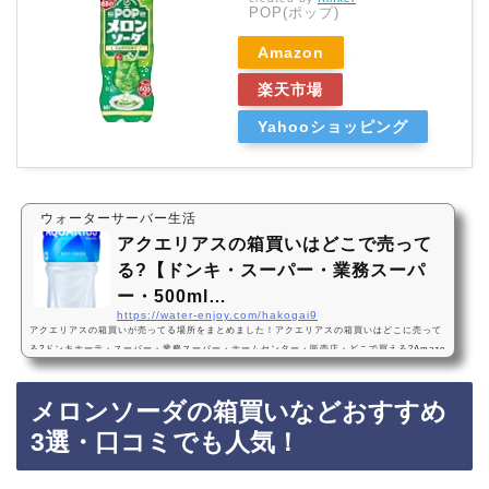
POP(ポップ)
Amazon
楽天市場
Yahooショッピング
ウォーターサーバー生活
アクエリアスの箱買いはどこで売って
る?【ドンキ・スーパー・業務スーパ
ー・500ml…
https://water-enjoy.com/hakogai9
アクエリアスの箱買いが売ってる場所をまとめました！アクエリアスの箱買いはどこに売って
る?ドンキホーテ・スーパー・業務スーパー・ホームセンター・販売店・どこで買える?Amazo
n・楽天・売ってない? 500ml・24本・2l・6本アクエリアスの箱買いは、ドンキホーテ、スー
パー、業務スーパー、ホームセンターに売っています！店舗によっては売ってない店もあるの
メロンソーダの箱買いなどおすすめ
で、Amazonや楽天でもアクエリアスの箱買いがお得に買えておすすめです！アクエリアスの
箱買いのおすすめ3選・口コミでも人気！コカ・コーラ アクエリアス エアーボトル 500ml…
3選・口コミでも人気！