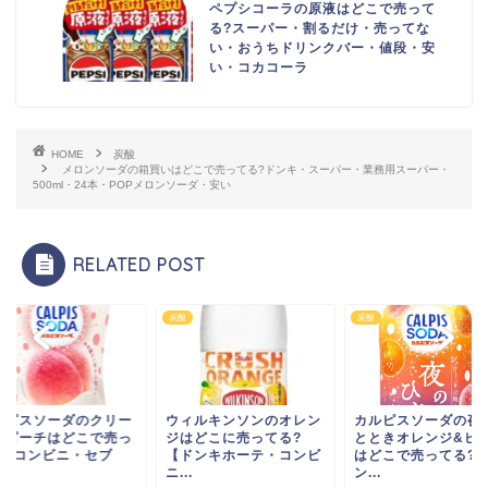
ペプシコーラの原液はどこで売って
る?スーパー・割るだけ・売ってな
い・おうちドリンクバー・値段・安
い・コカコーラ
HOME
炭酸
メロンソーダの箱買いはどこで売ってる?ドンキ・スーパー・業務用スーパー・
500ml・24本・POPメロンソーダ・安い
RELATED POST
炭酸
炭酸
ィルキンソンのオレン
カルピスソーダの夜のひ
カルピスソーダのク
はどこに売ってる?
とときオレンジ&ピーチ
ミーピーチはどこで
ドンキホーテ・コンビ
はどこで売ってる?コ
てる?コンビニ・セ
.
ン...
ン...