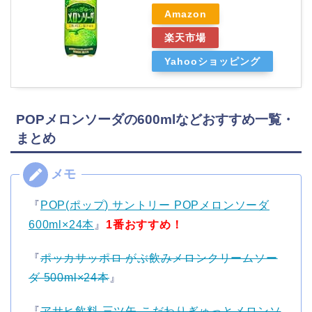
Amazon
楽天市場
Yahooショッピング
POPメロンソーダの600mlなどおすすめ一覧・
まとめ
『
POP(ポップ) サントリー POPメロンソーダ
600ml×24本
』
1番おすすめ！
『
ポッカサッポロ がぶ飲みメロンクリームソー
ダ 500ml×24本
』
『
アサヒ飲料 三ツ矢 こだわりぎゅっとメロンソ