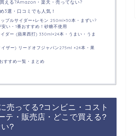
える?Amazon・楽天・売ってない?
め3選・口コミでも人気！
プルサイダー+レモン 250ml×30本・まずい?
が安い・1番おすすめ！砂糖不使用
ダー (蘋果西打) 330ml×24本・うまい・うま
プルタイザー) リードオフジャパン275ml ×24本・果
おすすめ一覧・まとめ
に売ってる?コンビニ・コスト
ーテ・販売店・どこで買える?
ない?