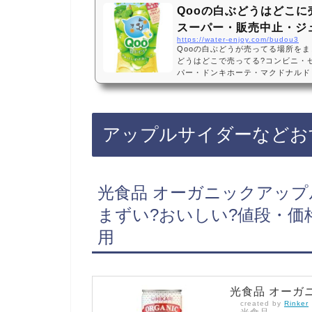
Qooの白ぶどうはどこに
スーパー・販売中止・ジ
https://water-enjoy.com/budou3
Qooの白ぶどうが売ってる場所をま
どうはどこで売ってる?コンビニ・
パー・ドンキホーテ・マクドナルド
る?通販・Amazon・楽天・販売中止
ら復活販売！炭酸なし・コカ・コーラ
24年2月12日から、セブンイレブ
キホーテに売っています！店舗によ
アップルサイダーなどお
Amazonや楽天でもQoo（クー
です！Qooの白ぶ…
光食品 オーガニックアップルサ
まずい?おいしい?値段・価
用
光食品 オーガニ
created by
Rinker