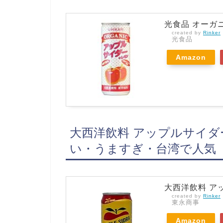
光食品 オーガニ
created by
Rinker
光食品
Amazon
大西洋飲料 アップルサイダー (
い・うますぎ・台湾で人気
大西洋飲料 アッ
created by
Rinker
東永商事
Amazon