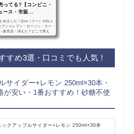
売ってる?【コンビニ・
ュース・市販…
とめました！Qoo（クー）の白ぶ
セブンイレブン・ローソン・スー
・販売店・消えた？どこで買え
?売ってない?2024年2月12日か
・すっきりQooの白ぶどうは20
ンなどのコンビニ、スーパー、ドン
っては売ってない店もあるので、
すすめ3選・口コミでも人気！
）の白ぶどうがお得に買えておすすめ
イダー+レモン 250ml×30本・
格が安い・1番おすすめ！砂糖不使
ックアップルサイダー+レモン 250ml×30本