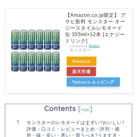
【Amazon.co.jp限定】 ア
サヒ飲料 モンスター オー
ジースタイルレモネード
缶 355ml×12本 [エナジー
ドリンク]
created by
Rinker
モンスター
Amazon
楽天市場
Yahooショッピング
Contents
[
]
hide
モンスターのレモネードはまずい?おいしい?
評価・口コミ・レビューまとめ・評判・感
想・味・良い・悪い・買うべき?うますぎ・