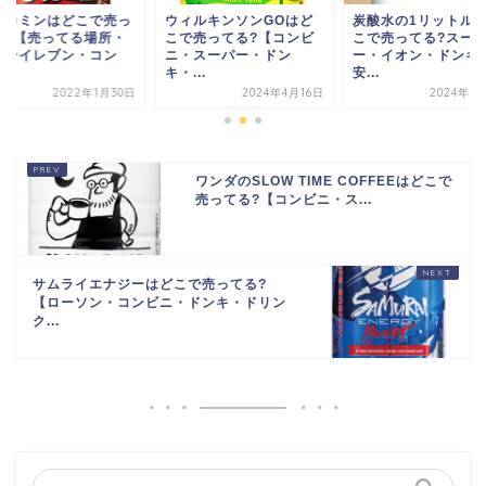
デカミンはどこで売っ
ウィルキンソンGOはど
炭酸水の1リットル
る?【売ってる場所・
こで売ってる?【コンビ
こで売ってる?スー
ブンイレブン・コン
ニ・スーパー・ドン
ー・イオン・ドンキ
.
キ・...
安...
2022年1月30日
2024年4月16日
2024年6
ワンダのSLOW TIME COFFEEはどこで
売ってる?【コンビニ・ス...
サムライエナジーはどこで売ってる?
【ローソン・コンビニ・ドンキ・ドリン
ク...