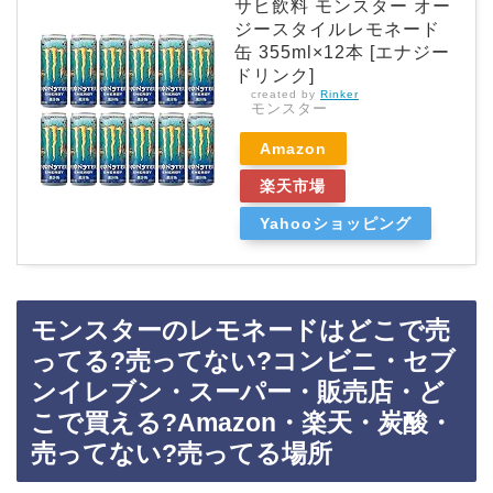
サヒ飲料 モンスター オー
ジースタイルレモネード
缶 355ml×12本 [エナジー
ドリンク]
created by
Rinker
モンスター
Amazon
楽天市場
Yahooショッピング
モンスターのレモネードはどこで売
ってる?売ってない?コンビニ・セブ
ンイレブン・スーパー・販売店・ど
こで買える?Amazon・楽天・炭酸・
売ってない?売ってる場所