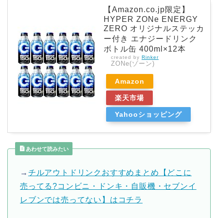
【Amazon.co.jp限定】
HYPER ZONe ENERGY
ZERO オリジナルステッカ
ー付き エナジードリンク
ボトル缶 400ml×12本
created by
Rinker
ZONe(ゾーン)
Amazon
楽天市場
Yahooショッピング
あわせて読みたい
→
チルアウトドリンクおすすめまとめ【どこに
売ってる?コンビニ・ドンキ・自販機・セブンイ
レブンでは売ってない】はコチラ