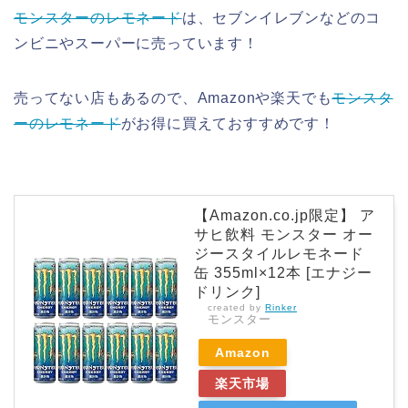
モンスターのレモネード
は、セブンイレブンなどのコ
ンビニやスーパーに売っています！
売ってない店もあるので、Amazonや楽天でも
モンスタ
ーのレモネード
がお得に買えておすすめです！
【Amazon.co.jp限定】 ア
サヒ飲料 モンスター オー
ジースタイルレモネード
缶 355ml×12本 [エナジー
ドリンク]
created by
Rinker
モンスター
Amazon
楽天市場