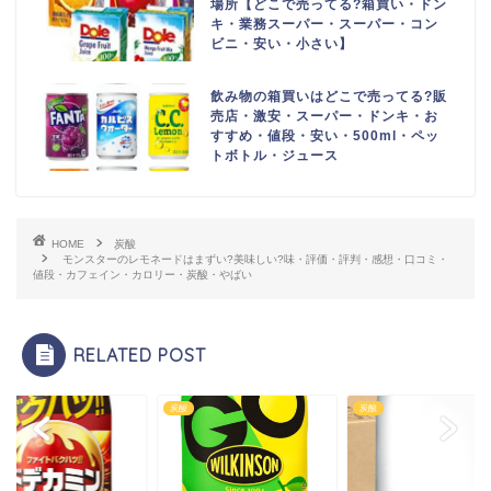
場所【どこで売ってる?箱買い・ドン
キ・業務スーパー・スーパー・コン
ビニ・安い・小さい】
飲み物の箱買いはどこで売ってる?販
売店・激安・スーパー・ドンキ・お
すすめ・値段・安い・500ml・ペッ
トボトル・ジュース
HOME
炭酸
モンスターのレモネードはまずい?美味しい?味・評価・評判・感想・口コミ・
値段・カフェイン・カロリー・炭酸・やばい
RELATED POST
炭酸
炭酸