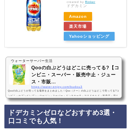
created by
Rinker
ドデカミン
Amazon
楽天市場
Yahooショッピング
ウォーターサーバー生活
Qooの白ぶどうはどこに売ってる?【コ
ンビニ・スーパー・販売中止・ジュー
ス・市販…
https://water-enjoy.com/budou3
Qooの白ぶどうが売ってる場所をまとめました！Qoo（クー）の白ぶどうはどこで売ってる?コ
ンビニ・セブンイレブン・ローソン・スーパー・ドンキホーテ・マクドナルド・販売店・消え
た？どこで買える?通販・Amazon・楽天・販売中止?売ってない?2024年2月12日から復活販
売！炭酸なし・コカ・コーラ・すっきりQooの白ぶどうは2024年2月12日から、セブンイレブ
ドデカミンゼロなどおすすめ3選・
ンなどのコンビニ、スーパー、ドンキホーテに売っています！店舗によっては売ってない店も
あるので、Amazonや楽天でもQoo（クー）の白ぶどうがお得に買えておすすめです！Qooの
口コミでも人気！
白ぶ…