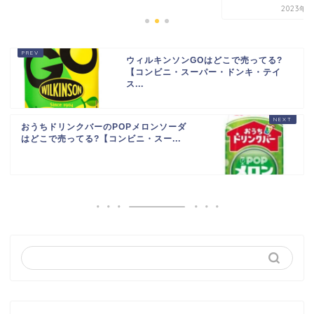
2023年8
ウィルキンソンGOはどこで売ってる?
【コンビニ・スーパー・ドンキ・テイ
ス...
おうちドリンクバーのPOPメロンソーダ
はどこで売ってる?【コンビニ・スー...