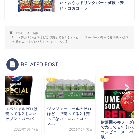
い・おうちドリンクバー・値段・安
い・コカコーラ
HOME
炭酸
ドデカミンゼロはどこで売ってる?【コンビニ・スーパー・売ってる場所・ゼロ
しか勝たん・まずい?うまい?売ってない】
RELATED POST
炭酸
炭酸
プシスペシャルゼロは
ジンジャーエールのゼロ
こで売ってる?【コン
はどこで売ってる?【売
ニ・セブン・スーパ
ってない・コストコ・
伊藤園の梅ソーダは
.
ス...
で売ってる?【レッ
2023年10月19日
2023年6月10日
コンビニ・スーパー
販...