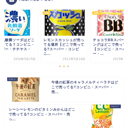
炭酸
炭酸
炭酸
レモンスカッシュが売っ
チョコラBBスパークリ
濃い乳酸菌ソ
てる場所【どこで売って
ングはどこで売ってる?
で売ってる？
る?スーパー・コンビ
【コンビニ・スーパ
スーパー・チ
ニ...
ー・...
ヨ...
2022年5月24日
2023年12月6日
20
午後の紅茶のキャラメルティーラテはど
こで売ってる?コンビニ・スーパー・
売...
シーシーレモンのビタミンみかんはどこ
で売ってる?コンビニ・スーパー・売
っ...