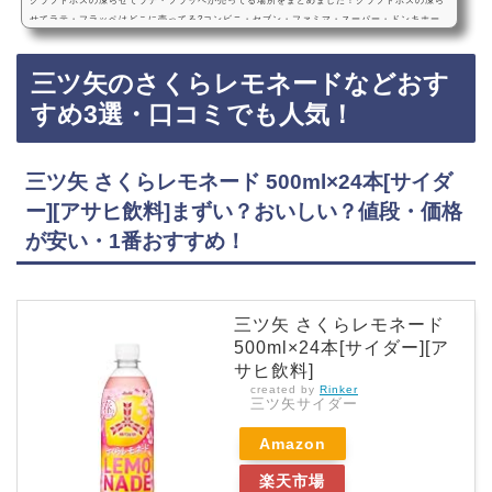
クラフトボスの凍らせてラテ・フラッペが売ってる場所をまとめました！クラフトボスの凍ら
せてラテ・フラッペはどこに売ってる?コンビニ・セブン・ファミマ・スーパー・ドンキホー
テ・販売店・どこで買える?Amazon・楽天・売ってない?発売日・2025年4月8日発売予定クラ
フトボスの凍らせてラテ・フラッペは、2025年4月8日からセブンイレブンやファミマなどのコ
三ツ矢のさくらレモネードなどおす
ンビニ、スーパー、ドンキホーテに売っています！売ってない店もあるので、Amazonや楽天
でもクラフトボスの凍らせてラテ・フラッペが手軽に買えておすすめです！クラフトボスの…
すめ3選・口コミでも人気！
三ツ矢 さくらレモネード 500ml×24本[サイダ
ー][アサヒ飲料]まずい？おいしい？値段・価格
が安い・1番おすすめ！
三ツ矢 さくらレモネード
500ml×24本[サイダー][ア
サヒ飲料]
created by
Rinker
三ツ矢サイダー
Amazon
楽天市場