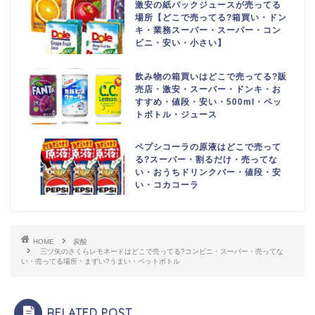
激安の紙パックジュースが売ってる
場所【どこで売ってる?箱買い・ドン
キ・業務スーパー・スーパー・コン
ビニ・安い・小さい】
飲み物の箱買いはどこで売ってる?販
売店・激安・スーパー・ドンキ・お
すすめ・値段・安い・500ml・ペッ
トボトル・ジュース
ペプシコーラの原液はどこで売って
る?スーパー・割るだけ・売ってな
い・おうちドリンクバー・値段・安
い・コカコーラ
HOME
炭酸
三ツ矢のさくらレモネードはどこで売ってる?コンビニ・スーパー・売ってな
い・売ってる場所・まずい?うまい・ペットボトル
RELATED POST