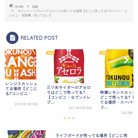
HOME
炭酸
キリンメッツグレープフルーツが売ってる場所【どこに売ってる?スーパー・コ
ンビニ・自販機・売ってない】
RELATED POST
炭酸
炭酸
濃オレンジスカッシュ
三ツ矢サイダーのアセロ
売ってる場所【どこに
特濃レモンスカッシ
ラはどこで売ってる?
ってる?コンビニ・
どこで売ってる?【
【コンビニ・セブンイレ
.
てる場所・スーパー
ブ...
2022年2月10日
コ...
2022年9月10日
2023年5月
ライフガードが売ってる場所【どこに売