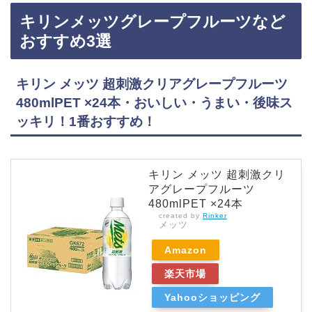
エールはコストコ、ドンキホーテ、カルディ、スーパーなどに売っています！店舗によっては
キリンメッツグレープフルーツなど
売ってない店もあるので（コンビニでは見かけませんね）、Amazonなどインターネットサイ
トでウィルキンソンのジンジャエールを買うのも確実でおすすめです！ウィルキンソンの…
おすすめ3選
キリン メッツ 超刺激クリアグレープフルーツ
480mlPET ×24本・おいしい・うまい・後味ス
ッキリ！1番おすすめ！
キリン メッツ 超刺激クリ
アグレープフルーツ
480mlPET ×24本
created by
Rinker
メッツ
Amazon
楽天市場
Yahooショッピング