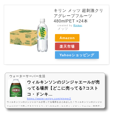
キリン メッツ 超刺激クリ
アグレープフルーツ
480mlPET ×24本
created by
Rinker
メッツ
Amazon
楽天市場
Yahooショッピング
ウォーターサーバー生活
ウィルキンソンのジンジャエールが売
ってる場所【どこに売ってる?コスト
コ・ドンキ…
https://water-enjoy.com/ginger2
ウィルキンソンのジンジャエールが売ってる場所をまとめました！ウィルキンソンのジンジャ
エールはどこで売ってる？コストコ・ドンキホーテ・カルディ・イオン・スーパー・販売店・
どこで買える・Amazon・辛口・辛い・コンビニでは売ってない？ウィルキンソンのジンジャ