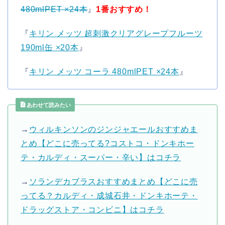
480mlPET ×24本
』
1番おすすめ！
『
キリン メッツ 超刺激クリアグレープフルーツ
190ml缶 ×20本
』
『
キリン メッツ コーラ 480mlPET ×24本
』
あわせて読みたい
→
ウィルキンソンのジンジャエールおすすめま
とめ【どこに売ってる?コストコ・ドンキホー
テ・カルディ・スーパー・辛い】はコチラ
→
ソランデカブラスおすすめまとめ【どこに売
ってる？カルディ・成城石井・ドンキホーテ・
ドラッグストア・コンビニ】はコチラ