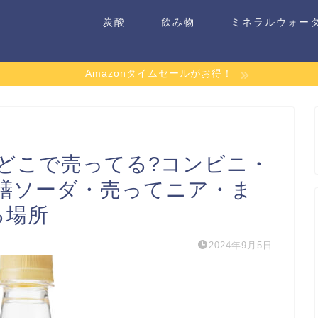
炭酸
飲み物
ミネラルウォー
Amazonタイムセールがお得！
どこで売ってる?コンビニ・
膳ソーダ・売ってニア・ま
る場所
2024年9月5日