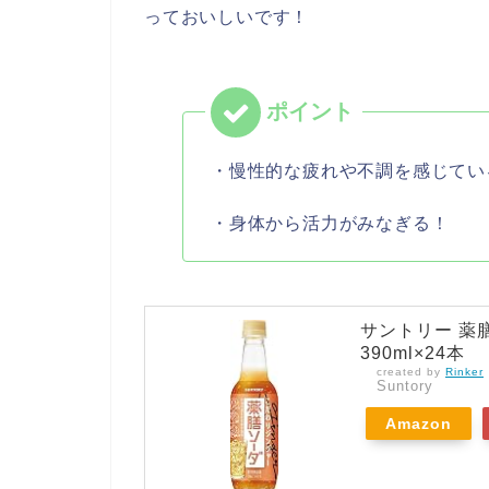
っておいしいです！
・慢性的な疲れや不調を感じてい
・身体から活力がみなぎる！
サントリー 薬
390ml×24本
created by
Rinker
Suntory
Amazon