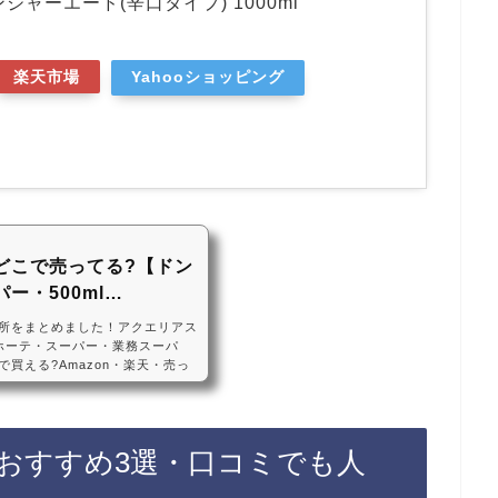
ジャーエード(辛口タイプ) 1000ml
楽天市場
Yahooショッピング
どこで売ってる?【ドン
ー・500ml…
所をまとめました！アクエリアス
ホーテ・スーパー・業務スーパ
買える?Amazon・楽天・売っ
本アクエリアスの箱買いは、ドンキホ
ームセンターに売っています！店
、Amazonや楽天でもアクエリ
めです！アクエリアスの箱買いの
おすすめ3選・口コミでも人
・コーラ アクエリアス エアー