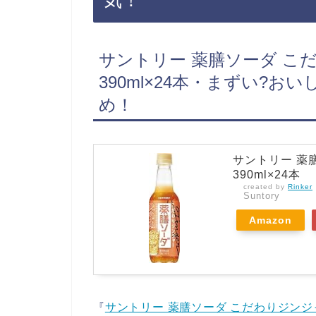
気！
サントリー 薬膳ソーダ こ
390ml×24本・まずい?
め！
サントリー 薬
390ml×24本
created by
Rinker
Suntory
Amazon
『
サントリー 薬膳ソーダ こだわりジンジャー