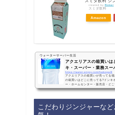
スミダ飲料 ジン
created by
Rinker
スミダ飲料
Amazon
ウォーターサーバー生活
アクエリアスの箱買いは
キ・スーパー・業務スーパ
https://water-enjoy.com/hakogai9
アクエリアスの箱買いが売ってる場
の箱買いはどこに売ってる?ドンキ
ー・ホームセンター・販売店・どこで
てない? 500ml・24本・2l・6
ーテ、スーパー、業務スーパー、ホ
舗によっては売ってない店もあるので
アスの箱買いがお得に買えておすす
こだわりジンジャーなど
おすすめ3選・口コミでも人気！コカ
ボトル 500ml…