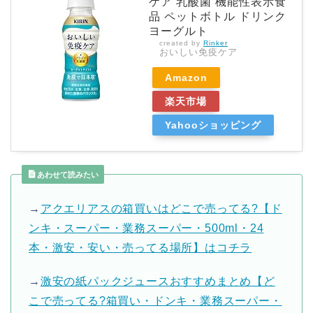
ケア 乳酸菌 機能性表示食
品 ペットボトル ドリンク
ヨーグルト
created by
Rinker
おいしい免疫ケア
Amazon
楽天市場
Yahooショッピング
あわせて読みたい
→
アクエリアスの箱買いはどこで売ってる?【ド
ンキ・スーパー・業務スーパー・500ml・24
本・激安・安い・売ってる場所】はコチラ
→
激安の紙パックジュースおすすめまとめ【ど
こで売ってる?箱買い・ドンキ・業務スーパー・