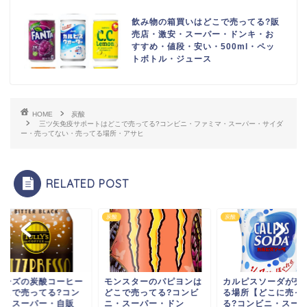
飲み物の箱買いはどこで売ってる?販
売店・激安・スーパー・ドンキ・お
すすめ・値段・安い・500ml・ペッ
トボトル・ジュース
HOME
炭酸
三ツ矢免疫サポートはどこで売ってる?コンビニ・ファミマ・スーパー・サイダ
ー・売ってない・売ってる場所・アサヒ
RELATED POST
炭酸
炭酸
炭酸
モンスターのパピヨンは
カルピスソーダが売って
タリーズの炭
どこで売ってる?コンビ
る場所【どこに売って
はどこで売って
ニ・スーパー・ドン
る?コンビニ・スーパ
ビニ・スーパ