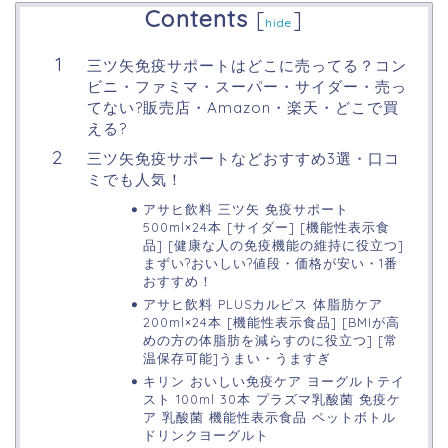
Contents
[
]
hide
三ツ矢免疫サポートはどこに売ってる？コン
ビニ・ファミマ・スーパー・サイダー・売っ
てない?販売店・Amazon・楽天・どこで買
える?
三ツ矢免疫サポートなどおすすめ3選・口コ
ミでも人気！
アサヒ飲料 三ツ矢 免疫サポート
500ml×24本 [サイダー] [機能性表示食
品] [健康な人の免疫機能の維持に役立つ]
まずい?おいしい?値段・価格が安い・1番
おすすめ！
アサヒ飲料 PLUSカルピス 体脂肪ケア
200ml×24本 [機能性表示食品] [BMIが高
めの方の体脂肪を減らすのに役立つ] [常
温保存可能]うまい・うますぎ
キリン おいしい免疫ケア ヨーグルトテイ
スト 100ml 30本 プラズマ乳酸菌 免疫ケ
ア 乳酸菌 機能性表示食品 ペットボトル
ドリンクヨーグルト