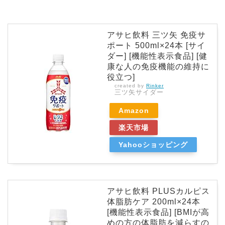
アサヒ飲料 三ツ矢 免疫サ
ポート 500ml×24本 [サイ
ダー] [機能性表示食品] [健
康な人の免疫機能の維持に
役立つ]
created by
Rinker
三ツ矢サイダー
Amazon
楽天市場
Yahooショッピング
アサヒ飲料 PLUSカルピス
体脂肪ケア 200ml×24本
[機能性表示食品] [BMIが高
めの方の体脂肪を減らすの