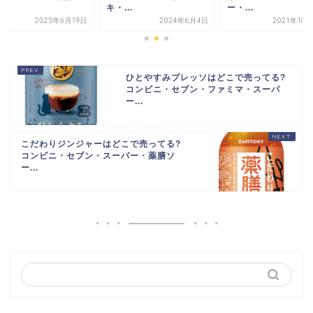
キ・...
ー・...
機...
2024年6月4日
2021年10月28日
20
ひとやすみプレッソはどこで売ってる?
コンビニ・セブン・ファミマ・スーパ
ー...
こだわりジンジャーはどこで売ってる?
コンビニ・セブン・スーパー・薬膳ソ
ー...