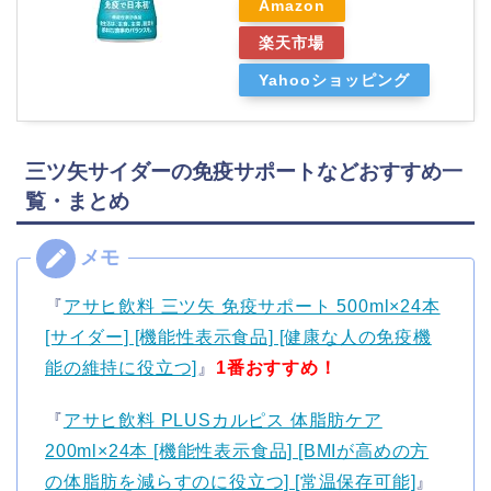
Amazon
楽天市場
Yahooショッピング
三ツ矢サイダーの免疫サポートなどおすすめ一
覧・まとめ
『
アサヒ飲料 三ツ矢 免疫サポート 500ml×24本
[サイダー] [機能性表示食品] [健康な人の免疫機
能の維持に役立つ]
』
1番おすすめ！
『
アサヒ飲料 PLUSカルピス 体脂肪ケア
200ml×24本 [機能性表示食品] [BMIが高めの方
の体脂肪を減らすのに役立つ] [常温保存可能]
』