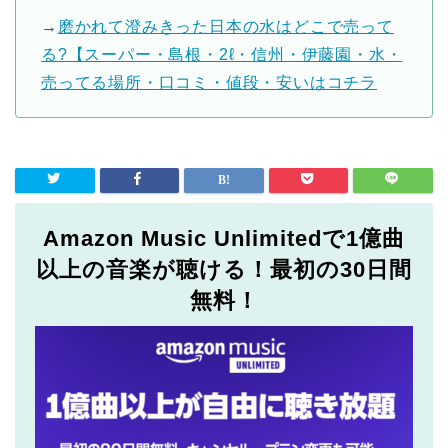
→
磨かれて澄みきった日本の水はどこで売って
る?【スーパー・島根・2ℓ・信州・伊藤園・水・
売ってる場所・口コミ・値段・安いはコチラ
Amazon Music Unlimitedで1億曲
以上の音楽が聴ける！最初の30日間
無料！