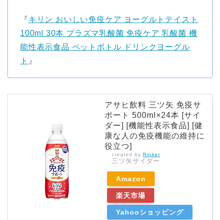
『
キリン おいしい免疫ケア ヨーグルトテイスト
100ml 30本 プラズマ乳酸菌 免疫ケア 乳酸菌 機
能性表示食品 ペットボトル ドリンクヨーグル
ト
』
アサヒ飲料 三ツ矢 免疫サ
ポート 500ml×24本 [サイ
ダー] [機能性表示食品] [健
康な人の免疫機能の維持に
役立つ]
created by
Rinker
三ツ矢サイダー
Amazon
楽天市場
Yahooショッピング