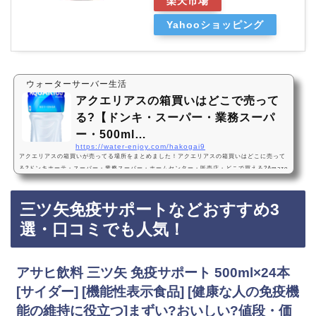
楽天市場
Yahooショッピング
ウォーターサーバー生活
アクエリアスの箱買いはどこで売って
る?【ドンキ・スーパー・業務スーパ
ー・500ml…
https://water-enjoy.com/hakogai9
アクエリアスの箱買いが売ってる場所をまとめました！アクエリアスの箱買いはどこに売って
る?ドンキホーテ・スーパー・業務スーパー・ホームセンター・販売店・どこで買える?Amazo
n・楽天・売ってない? 500ml・24本・2l・6本アクエリアスの箱買いは、ドンキホーテ、スー
パー、業務スーパー、ホームセンターに売っています！店舗によっては売ってない店もあるの
三ツ矢免疫サポートなどおすすめ3
で、Amazonや楽天でもアクエリアスの箱買いがお得に買えておすすめです！アクエリアスの
箱買いのおすすめ3選・口コミでも人気！コカ・コーラ アクエリアス エアーボトル 500ml…
選・口コミでも人気！
アサヒ飲料 三ツ矢 免疫サポート 500ml×24本
[サイダー] [機能性表示食品] [健康な人の免疫機
能の維持に役立つ]まずい?おいしい?値段・価