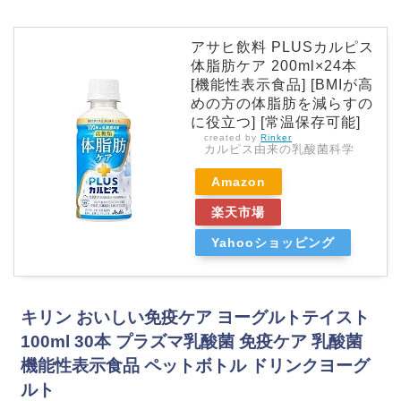
アサヒ飲料 PLUSカルピス
体脂肪ケア 200ml×24本
[機能性表示食品] [BMIが高
めの方の体脂肪を減らすの
に役立つ] [常温保存可能]
created by
Rinker
カルピス由来の乳酸菌科学
Amazon
楽天市場
Yahooショッピング
キリン おいしい免疫ケア ヨーグルトテイスト
100ml 30本 プラズマ乳酸菌 免疫ケア 乳酸菌
機能性表示食品 ペットボトル ドリンクヨーグ
ルト