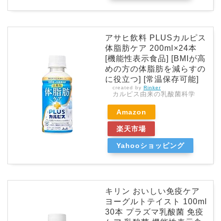
アサヒ飲料 PLUSカルピス
体脂肪ケア 200ml×24本
[機能性表示食品] [BMIが高
めの方の体脂肪を減らすの
に役立つ] [常温保存可能]
created by
Rinker
カルピス由来の乳酸菌科学
Amazon
楽天市場
Yahooショッピング
キリン おいしい免疫ケア
ヨーグルトテイスト 100ml
30本 プラズマ乳酸菌 免疫