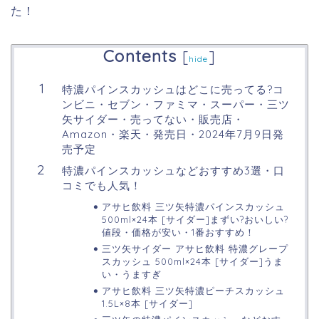
た！
Contents
[
]
hide
特濃パインスカッシュはどこに売ってる?コ
ンビニ・セブン・ファミマ・スーパー・三ツ
矢サイダー・売ってない・販売店・
Amazon・楽天・発売日・2024年7月9日発
売予定
特濃パインスカッシュなどおすすめ3選・口
コミでも人気！
アサヒ飲料 三ツ矢特濃パインスカッシュ
500ml×24本 [サイダー]まずい?おいしい?
値段・価格が安い・1番おすすめ！
三ツ矢サイダー アサヒ飲料 特濃グレープ
スカッシュ 500ml×24本 [サイダー]うま
い・うますぎ
アサヒ飲料 三ツ矢特濃ピーチスカッシュ
1.5L×8本 [サイダー]