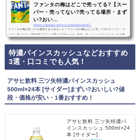
ファンタの梅はどこで売ってる?【スー
パー・売ってない?売ってる場所・まず
い?おい…
https://water-enjoy.com/tansan67
ファンタの梅が売ってる場所をまとめました！ファンタの梅はどこに売ってる?スーパー・ラ
イフ・売ってない?販売終了?どこで買える?Amazon・楽天・缶・ペットボトルファンタの梅
は、一部のライフなどのスーパーに売っています！最近は売ってない店も多いので、Amazon
や楽天でもファンタの梅がお得に買えておすすめです！ファンタの梅などおすすめ3選・口コ
特濃パインスカッシュなどおすすめ
ミでも人気！コカ・コーラ ファンタ梅 350ml×24本（1ケース） コカコーラ うめ ume ウメ・
まずい?おいしい?値段・価格が安い・1番おすすめ！『コカ・コーラ ファンタ 梅 350ml×1
3選・口コミでも人気！
ケ…
アサヒ飲料 三ツ矢特濃パインスカッシュ
500ml×24本 [サイダー]まずい?おいしい?値
段・価格が安い・1番おすすめ！
アサヒ飲料 三ツ矢特濃パ
インスカッシュ 500ml×24
本 [サイダー]
created by
Rinker