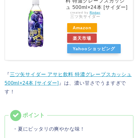
料 特濃グレープスカッシ
ュ 500ml×24本 [サイダー]
created by
Rinker
三ツ矢サイダー
Amazon
楽天市場
Yahooショッピング
『
三ツ矢サイダー アサヒ飲料 特濃グレープスカッシュ
500ml×24本 [サイダー]
』は、濃い甘さでうますぎで
す！
・夏にピッタリの爽やかな味！