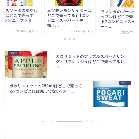
三ツ矢レモンサイダーは
カルピスソーダの
ファンタのゴールデンア
どこで売ってる?【コン
パインはどこで売
ップルはどこで売って
ビニ・スーパー・檸
る?コンビニ・フ
る?コンビニ・スーパ
檬・...
マ・...
ー・...
2024年3月11日
2024
2025年11月25日
カロリミットのアップルスパークリン
グ・リフレッシュはどこで売ってる?
コ...
ポカリスエットの250mlはどこで売って
る?コンビニには売ってない?スー...