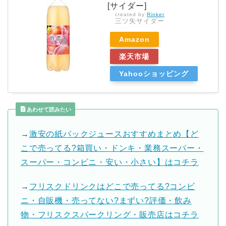
[サイダー]
created by
Rinker
三ツ矢サイダー
Amazon
楽天市場
Yahooショッピング
あわせて読みたい
→
激安の紙パックジュースおすすめまとめ【ど
こで売ってる?箱買い・ドンキ・業務スーパー・
スーパー・コンビニ・安い・小さい】はコチラ
→
フリスクドリンクはどこで売ってる?コンビ
ニ・自販機・売ってない?まずい?評価・飲み
物・フリスクスパークリング・販売店はコチラ