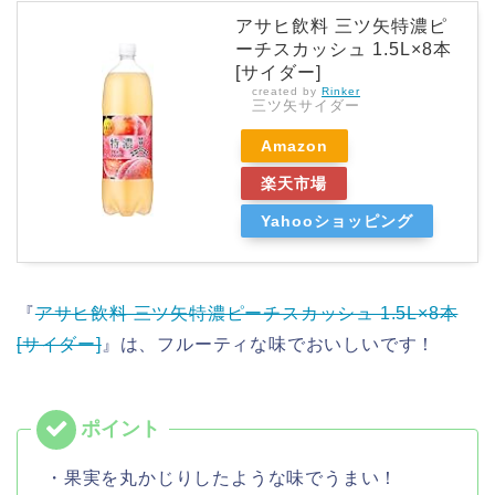
アサヒ飲料 三ツ矢特濃ピ
ーチスカッシュ 1.5L×8本
[サイダー]
created by
Rinker
三ツ矢サイダー
Amazon
楽天市場
Yahooショッピング
『
アサヒ飲料 三ツ矢特濃ピーチスカッシュ 1.5L×8本
[サイダー]
』は、フルーティな味でおいしいです！
・果実を丸かじりしたような味でうまい！