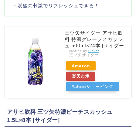
・炭酸の刺激でリフレッシュできる！
三ツ矢サイダー アサヒ飲
料 特濃グレープスカッシ
ュ 500ml×24本 [サイダー]
created by
Rinker
三ツ矢サイダー
Amazon
楽天市場
Yahooショッピング
アサヒ飲料 三ツ矢特濃ピーチスカッシュ
1.5L×8本 [サイダー]