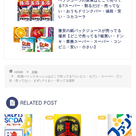
ペプシコーラの原液はどこで売って
る?スーパー・割るだけ・売ってな
い・おうちドリンクバー・値段・安
い・コカコーラ
激安の紙パックジュースが売ってる
場所【どこで売ってる?箱買い・ドン
キ・業務スーパー・スーパー・コン
ビニ・安い・小さい】
HOME
炭酸
特濃パインスカッシュはどこで売ってる?コンビニ・セブン・スーパー・三ツ
矢・売ってない・まずい?うまい・売ってる場所
RELATED POST
炭酸
炭酸
炭酸