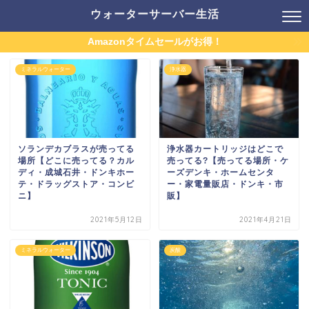
ウォーターサーバー生活
Amazonタイムセールがお得！
ミネラルウォーター
浄水器
ソランデカブラスが売ってる
浄水器カートリッジはどこで
場所【どこに売ってる？カル
売ってる?【売ってる場所・ケ
ディ・成城石井・ドンキホー
ーズデンキ・ホームセンタ
テ・ドラッグストア・コンビ
ー・家電量販店・ドンキ・市
ニ】
販】
2021年5月12日
2021年4月21日
ミネラルウォーター
炭酸