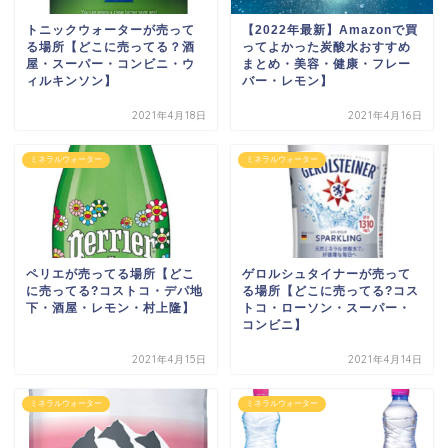
トニックウォーターが売って
【2022年最新】Amazonで買
る場所【どこに売ってる？酒
ってよかった炭酸水おすすめ
屋・スーパー・コンビニ・ウ
まとめ・美容・健康・フレー
ィルキンソン】
バー・レモン】
2021年4月18日
2021年4月16日
ミネラルウォーター
ミネラルウォーター
ペリエが売ってる場所【どこ
ゲロルシュタイナーが売って
に売ってる?コストコ・デパ地
る場所【どこに売ってる?コス
下・酒屋・レモン・村上隆】
トコ・ローソン・スーパー・
コンビニ】
2021年4月15日
2021年4月14日
ミネラルウォーター
ミネラルウォーター