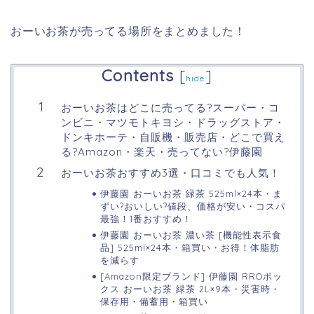
おーいお茶が売ってる場所をまとめました！
Contents
[
]
hide
おーいお茶はどこに売ってる?スーパー・コ
ンビニ・マツモトキヨシ・ドラッグストア・
ドンキホーテ・自販機・販売店・どこで買え
る?Amazon・楽天・売ってない?伊藤園
おーいお茶おすすめ3選・口コミでも人気！
伊藤園 おーいお茶 緑茶 525ml×24本・ま
ずい?おいしい?値段、価格が安い・コスパ
最強！1番おすすめ！
伊藤園 おーいお茶 濃い茶 [機能性表示食
品] 525ml×24本・箱買い・お得！体脂肪
を減らす
[Amazon限定ブランド] 伊藤園 RROボッ
クス おーいお茶 緑茶 2L×9本・災害時・
保存用・備蓄用・箱買い