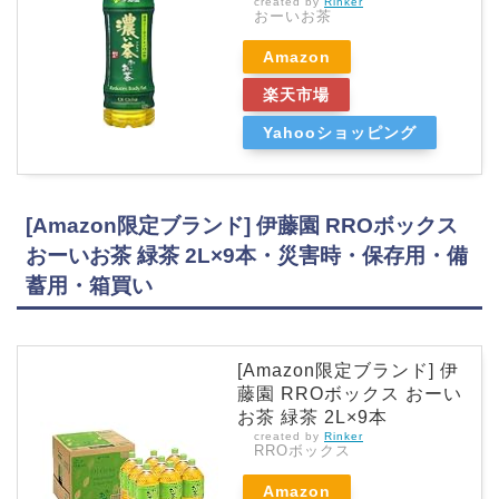
created by
Rinker
おーいお茶
Amazon
楽天市場
Yahooショッピング
[Amazon限定ブランド] 伊藤園 RROボックス
おーいお茶 緑茶 2L×9本・災害時・保存用・備
蓄用・箱買い
[Amazon限定ブランド] 伊
藤園 RROボックス おーい
お茶 緑茶 2L×9本
created by
Rinker
RROボックス
Amazon