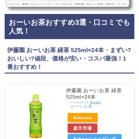
スーパー・業務スーパー・コンビニ・ドンキホーテ・西松屋・赤ちゃん本舗・販売店・どこで
買える?Amazon・楽天・200ml・1000ml・箱買い紙パックのお茶は、イオンなどのスーパ
ー、業務スーパー、コンビニ、ドンキホーテ、西松屋、赤ちゃん本舗などに売っています！店
おーいお茶おすすめ3選・口コミでも
舗によっては売ってない店もあるので、Amazonや楽天でも紙パックのお茶がお得に買えてお
すすめです！紙パックのお茶おすすめ3選・口コミでも人気伊藤園 おーいお茶 緑茶 紙パック
人気！
2…
伊藤園 おーいお茶 緑茶 525ml×24本・まずい?
おいしい?値段、価格が安い・コスパ最強！1
番おすすめ！
伊藤園 おーいお茶 緑茶
525ml×24本
created by
Rinker
おーいお茶
Amazon
楽天市場
Yahooショッピング