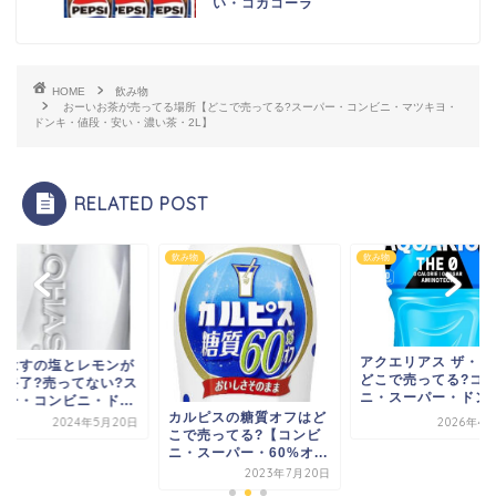
い・コカコーラ
HOME
飲み物
おーいお茶が売ってる場所【どこで売ってる?スーパー・コンビニ・マツキヨ・
ドンキ・値段・安い・濃い茶・2L】
RELATED POST
物
飲み物
飲み物
アクエリアス ザ・ゼ
ろはすの塩とレモンが
どこで売ってる?コ
売終了?売ってない?ス
ニ・スーパー・ドンキ.
パー・コンビニ・ド...
カルピスの糖質オフはど
2024年5月20日
2026年4
こで売ってる?【コンビ
ニ・スーパー・60%オ...
2023年7月20日