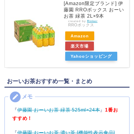
[Amazon限定ブランド] 伊
藤園 RROボックス おーい
お茶 緑茶 2L×9本
created by
Rinker
RROボックス
Amazon
楽天市場
Yahooショッピング
おーいお茶おすすめ一覧・まとめ
『
伊藤園 おーいお茶 緑茶 525ml×24本
』
1番お
すすめ！
『
伊藤園 おーいお茶 濃い茶 [機能性表示食品]