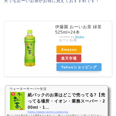
天でもおーいお茶がお得に買えておすすめです！
伊藤園 おーいお茶 緑茶
525ml×24本
created by
Rinker
おーいお茶
Amazon
楽天市場
Yahooショッピング
ウォーターサーバー生活
紙パックのお茶はどこで売ってる?【売
ってる場所・イオン・業務スーパー・2
00ml・1…
https://water-enjoy.com/otya
紙パックのお茶が売ってる場所をまとめました！紙パックのお茶はどこに売ってる?イオン・