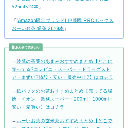
525ml×24本
』
『
[Amazon限定ブランド] 伊藤園 RROボックス
おーいお茶 緑茶 2L×9本
』
あわせて読みたい
→
綾鷹の茶葉のあまみおすすめまとめ【どこに
売ってる?コンビニ・スーパー・ドラッグスト
ア・まずい?値段・安い・販売中止?】はコチラ
→
紙パックのお茶おすすめまとめ【売ってる場
所・イオン・業務スーパー・200ml・1000ml・
安い・箱買い】はコチラ
→
おーいお茶の玄米茶おすすめまとめ【どこで