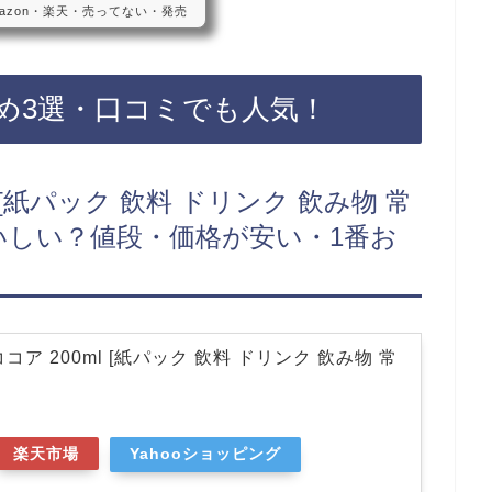
azon・楽天・売ってない・発売
コカコーラ・デカビタCペプシコーラ
一部のスーパーに売っています！売っ
楽天でもペプシコーラの原液が手軽
ラの原液などおすすめ3選・口コ
め3選・口コミでも人気！
】おうちドリンクバー ペプシコ
 [紙パック 飲料 ドリンク 飲み物 常
おいしい？値段・価格が安い・1番お
コア 200ml [紙パック 飲料 ドリンク 飲み物 常
楽天市場
Yahooショッピング