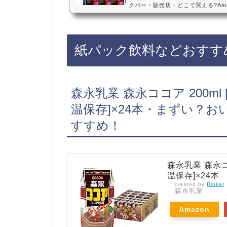
クバー・販売店・どこで買える?Am
日・2025年2月18日発売予定・
の原液は、2025年2月18日から
てない店も多いので、Amazonや
に買えておすすめです！ペプシコー
紙パック飲料などおすす
ミでも人気！【炭酸水と割って飲む
ーラ 炭酸飲…
森永乳業 森永ココア 200ml
温保存]×24本・まずい？
すすめ！
森永乳業 森永コ
温保存]×24本
created by
Rinker
森永乳業
Amazon