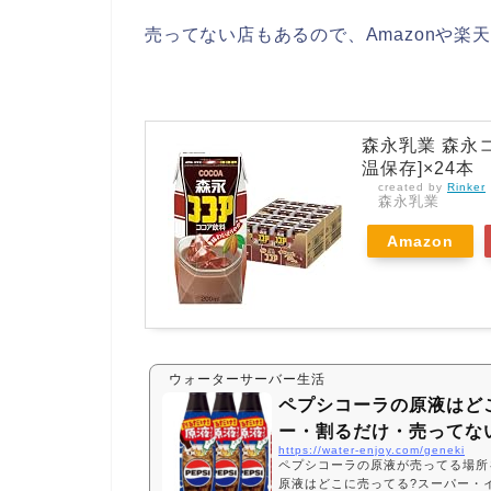
売ってない店もあるので、Amazonや
森永乳業 森永コ
温保存]×24本
created by
Rinker
森永乳業
Amazon
ウォーターサーバー生活
ペプシコーラの原液はど
ー・割るだけ・売ってな
https://water-enjoy.com/geneki
ペプシコーラの原液が売ってる場所
原液はどこに売ってる?スーパー・