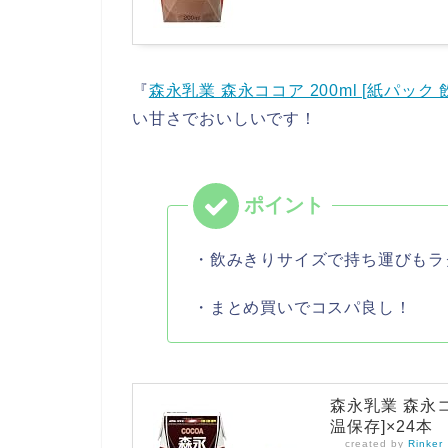
『
森永乳業 森永ココア 200ml [紙パック
い甘さでおいしいです！
・飲みきりサイズで持ち運びもラ
・まとめ買いでコスパ良し！
森永乳業 森永コ
温保存]×24本
created by
Rinker