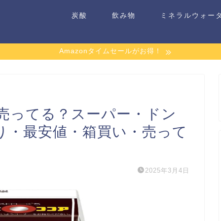
炭酸
飲み物
ミネラルウォー
Amazonタイムセールがお得！
売ってる？スーパー・ドン
り・最安値・箱買い・売って
2025年3月4日