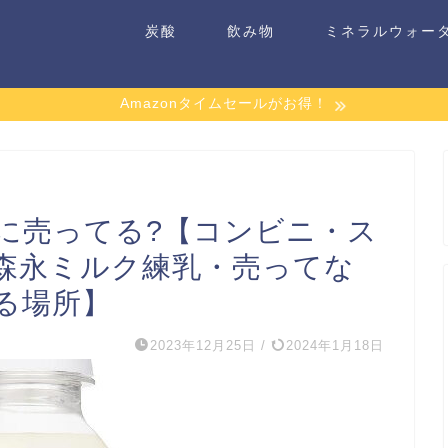
炭酸
飲み物
ミネラルウォー
Amazonタイムセールがお得！
に売ってる?【コンビニ・ス
森永ミルク練乳・売ってな
る場所】
2023年12月25日
/
2024年1月18日