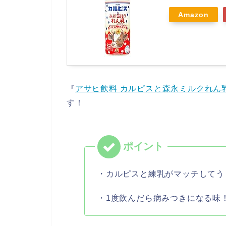
Amazon
『
アサヒ飲料 カルピスと森永ミルクれん乳 5
す！
・カルピスと練乳がマッチしてう
・1度飲んだら病みつきになる味