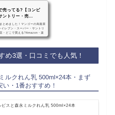
で売ってる?【コンビ
サントリー・売…
まとめました！マンゴーの烏龍茶
ンイレブン・スーパー・サントリ
・どこで買える?Amazon・楽
は、セブンイレブンなどのコンビ
舗によっては売ってない店もある
ーの烏龍茶が手軽に買えておすすめ
め3選・口コミでも人気！サント
すめ3選・口コミでも人気！
） マンゴー＆マンダリンティーエ
ルクれん乳 500ml×24本・まず
安い・1番おすすめ！
ピスと森永ミルクれん乳 500ml×24本