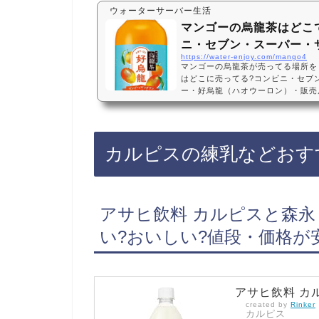
ウォーターサーバー生活
マンゴーの烏龍茶はどこ
ニ・セブン・スーパー・
https://water-enjoy.com/mango4
マンゴーの烏龍茶が売ってる場所を
はどこに売ってる?コンビニ・セブ
ー・好烏龍（ハオウーロン）・販売店
天・売ってない?マンゴーの烏龍茶
ニや、スーパーに売っています！店
ので、Amazonや楽天でもマンゴ
です！マンゴーの烏龍茶などおすす
カルピスの練乳などおす
リー 烏龍茶 好烏龍（ハオウーロン
ード 果…
アサヒ飲料 カルピスと森永ミ
い?おいしい?値段・価格が
アサヒ飲料 カル
created by
Rinker
カルピス