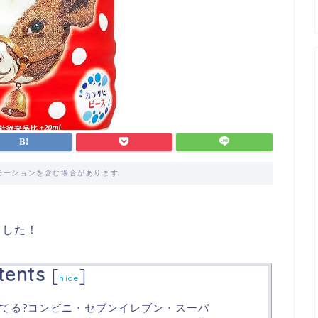
モーションを含む場合があります
ました！
tents
[
]
hide
てる?コンビニ・セブンイレブン・スーパ