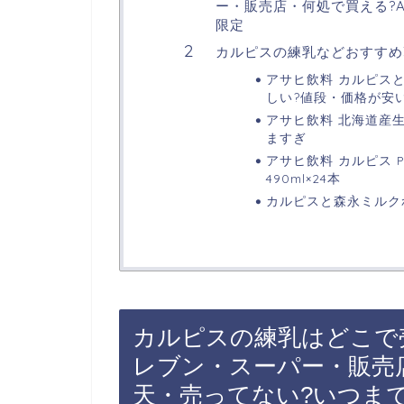
ー・販売店・何処で買える?A
限定
カルピスの練乳などおすすめ
アサヒ飲料 カルピスと
しい?値段・価格が安
アサヒ飲料 北海道産生
ますぎ
アサヒ飲料 カルピス Pre
490ml×24本
カルピスと森永ミルク
カルピスの練乳はどこで
レブン・スーパー・販売店
天・売ってない?いつまで