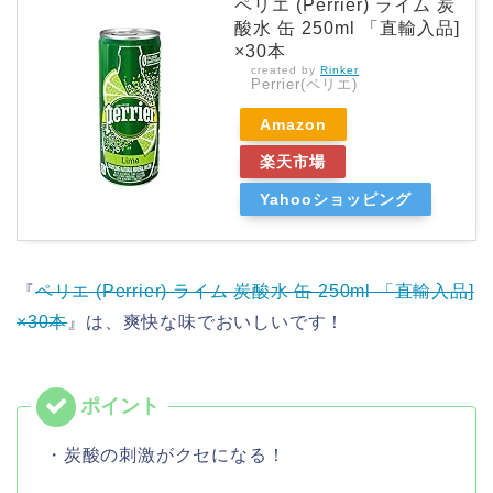
ペリエ (Perrier) ライム 炭
酸水 缶 250ml 「直輸入品]
×30本
created by
Rinker
Perrier(ペリエ)
Amazon
楽天市場
Yahooショッピング
『
ペリエ (Perrier) ライム 炭酸水 缶 250ml 「直輸入品]
×30本
』は、爽快な味でおいしいです！
・炭酸の刺激がクセになる！