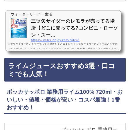
ウォーターサーバー生活
三ツ矢サイダーのレモラが売ってる場
所【どこに売ってる?コンビニ・ローソ
ン・スー…
https://water-enjoy.com/cider3
三ツ矢サイダーのレモラが売ってる場所をまとめました！三ツ矢サイダーのレモラはどこで売
ってる?ローソン・セブンイレブン・コンビニ・スーパー・自販機・販売店・どこで買える?A
mazon・楽天・売ってない?三ツ矢サイダーのレモラは、ローソンやセブンイレブンなどのコ
ンビニ、スーパー、自販機に売っています！店舗によっては売ってない店もあるので、Amazo
ライムジュースおすすめ3選・口コ
nや楽天でも三ツ矢サイダーのレモラがお得に買えておすすめです！三ツ矢サイダーのレモラ
などおすすめ一覧・まとめアサヒ 三ツ矢サイダー レモラ 500ml ×24本・美味しい・違い・…
ミでも人気！
ポッカサッポロ 業務用ライム100% 720ml・お
いしい・値段・価格が安い・コスパ最強！1番
おすすめ！
ポッカサッポロ 業務用ラ