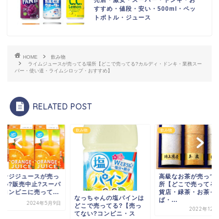
売店・激安・スーパー・ドンキ・お
すすめ・値段・安い・500ml・ペッ
トボトル・ジュース
HOME
飲み物
ライムジュースが売ってる場所【どこで売ってる?カルディ・ドンキ・業務スー
パー・使い道・ライムシロップ・おすすめ】
RELATED POST
飲み物
飲み物
飲み物
高級なお茶が売ってる場
オレンジジュース
所【どこで売ってる?百
てない?販売中止
貨店・緑茶・お茶っ
ーやコンビニに売っ
なっちゃんの塩パインは
ぱ・...
202
どこで売ってる?【売っ
2022年12月28日
てない?コンビニ・ス