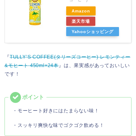
Amazon
楽天市場
Yahooショッピング
『
TULLY’S COFFEE(タリーズコーヒー) レモンティー
&モヒート 450ml×24本
』は、果実感があっておいしい
です！
・モーヒート好きにはたまらない味！
・スッキリ爽快な味でゴクゴク飲める！