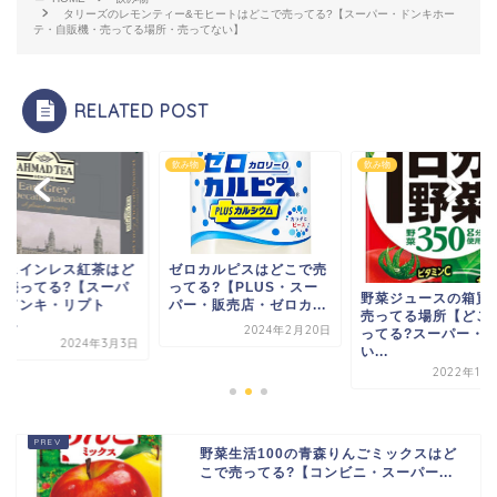
タリーズのレモンティー&モヒートはどこで売ってる?【スーパー・ドンキホー
テ・自販機・売ってる場所・売ってない】
RELATED POST
物
飲み物
飲み物
フェインレス紅茶はど
ゼロカルピスはどこで売
で売ってる?【スーパ
ってる?【PLUS・スー
野菜ジュースの箱買
・ドンキ・リプト
パー・販売店・ゼロカ...
売ってる場所【どこ
...
2024年2月20日
ってる?スーパー・
2024年3月3日
い...
2022年11
野菜生活100の青森りんごミックスはど
こで売ってる?【コンビニ・スーパー...