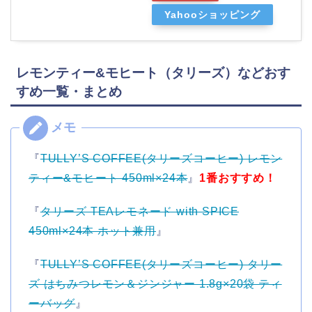
Yahooショッピング
レモンティー&モヒート（タリーズ）などおす
すめ一覧・まとめ
『
TULLY’S COFFEE(タリーズコーヒー) レモン
ティー&モヒート 450ml×24本
』
1番おすすめ！
『
タリーズ TEAレモネード with SPICE
450ml×24本 ホット兼用
』
『
TULLY’S COFFEE(タリーズコーヒー) タリー
ズ はちみつレモン＆ジンジャー 1.8g×20袋 ティ
ーバッグ
』