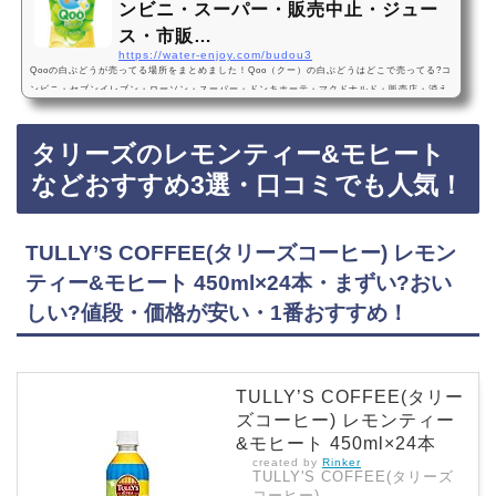
ンビニ・スーパー・販売中止・ジュー
ス・市販…
https://water-enjoy.com/budou3
Qooの白ぶどうが売ってる場所をまとめました！Qoo（クー）の白ぶどうはどこで売ってる?コ
ンビニ・セブンイレブン・ローソン・スーパー・ドンキホーテ・マクドナルド・販売店・消え
た？どこで買える?通販・Amazon・楽天・販売中止?売ってない?2024年2月12日から復活販
売！炭酸なし・コカ・コーラ・すっきりQooの白ぶどうは2024年2月12日から、セブンイレブ
タリーズのレモンティー&モヒート
ンなどのコンビニ、スーパー、ドンキホーテに売っています！店舗によっては売ってない店も
あるので、Amazonや楽天でもQoo（クー）の白ぶどうがお得に買えておすすめです！Qooの
などおすすめ3選・口コミでも人気！
白ぶ…
TULLY’S COFFEE(タリーズコーヒー) レモン
ティー&モヒート 450ml×24本・まずい?おい
しい?値段・価格が安い・1番おすすめ！
TULLY’S COFFEE(タリー
ズコーヒー) レモンティー
&モヒート 450ml×24本
created by
Rinker
TULLY'S COFFEE(タリーズ
コーヒー)