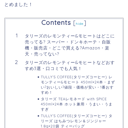
とめました！
Contents
[
]
hide
タリーズのレモンティー&モヒートはどこに
売ってる? スーパー・ドンキホーテ・自販
機・販売店・どこで買える?Amazon・楽
天・売ってない?
タリーズのレモンティー&モヒートなどおす
すめ3選・口コミでも人気！
TULLY’S COFFEE(タリーズコーヒー) レ
モンティー&モヒート 450ml×24本・まず
い?おいしい?値段・価格が安い・1番おす
すめ！
タリーズ TEAレモネード with SPICE
450ml×24本 ホット兼用・うまい・うま
すぎ
TULLY’S COFFEE(タリーズコーヒー) タ
リーズ はちみつレモン＆ジンジャー
1.8g×20袋 ティーバッグ