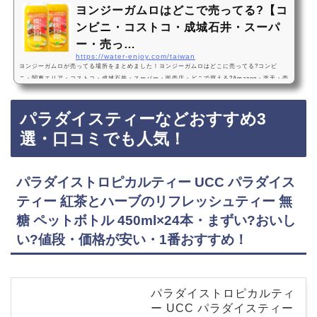
ヨンジーガムロはどこで売ってる?【コ
ンビニ・コストコ・成城石井・スーパ
ー・売っ…
https://water-enjoy.com/taiwan
ヨンジーガムロが売ってる場所をまとめました！ヨンジーガムロはどこに売ってる?コンビ
ニ・関東エリア・コストコ・成城石井・スーパー・販売店・どこで買える?Amazon・楽天・売
ってない?ヨンジーガムロは、コストコ、成城石井などのスーパーや、関東エリアなどのコン
ビニに売っています！店舗によっては売ってない店もあるので、Amazonや楽天でもヨンジー
パラダイスティーなどおすすめ3
ガムロが手軽に買えておすすめです！ヨンジーガムロなどおすすめ3選・口コミでも人気！
【フルッタフルッタ】ヨンジーガムロ(楊枝甘露) 1020g 2本 飲むスイーツ マンゴー タピオカ
選・口コミでも人気！
…
パラダイストロピカルティー UCC パラダイス
ティー 紅茶とハーブのリフレッシュティー 無
糖 ペットボトル 450ml×24本・まずい?おいし
い?値段・価格が安い・1番おすすめ！
パラダイストロピカルティ
ー UCC パラダイスティー