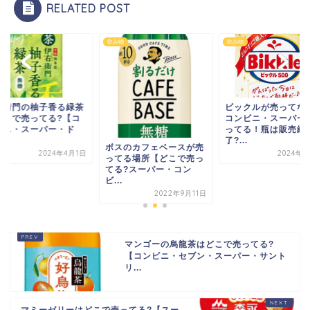
RELATED POST
物
飲み物
飲み物
右衛門の柚子香る緑茶
ビックルが売ってな
どこで売ってる?【コ
コンビニ・スーパー
ビニ・スーパー・ド
ってる！瓶は販売終
.
了?...
ボスのカフェベースが売
2024年4月1日
2024年5
ってる場所【どこで売っ
てる?スーパー・コン
ビ...
2022年9月11日
マンゴーの烏龍茶はどこで売ってる?
【コンビニ・セブン・スーパー・サント
リ...