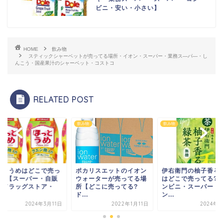
ビニ・安い・小さい】
HOME
飲み物
スティックシャーベットが売ってる場所・イオン・スーパー・業務ス―パ―・し
んこう・国産果汁のシャーベット・コストコ
RELATED POST
物
飲み物
飲み物
カリスエットのイオン
伊右衛門の柚子香る緑茶
ほっとうめはどこで
ォーターが売ってる場
はどこで売ってる?【コ
てる?【スーパー・
【どこに売ってる?
ンビニ・スーパー・ド
機・ドラッグストア
.
ン...
販...
2022年1月11日
2024年4月1日
2024年3