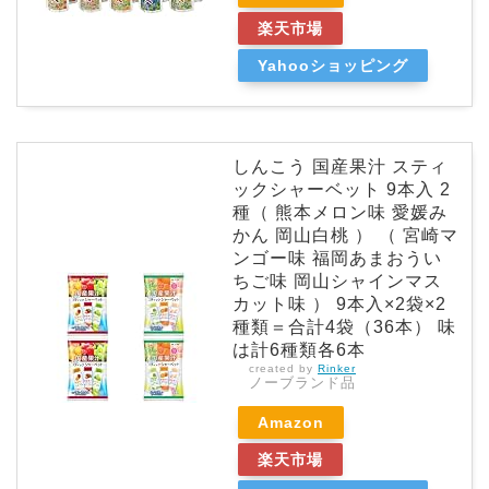
楽天市場
Yahooショッピング
しんこう 国産果汁 スティ
ックシャーベット 9本入 2
種（ 熊本メロン味 愛媛み
かん 岡山白桃 ） （ 宮崎マ
ンゴー味 福岡あまおうい
ちご味 岡山シャインマス
カット味 ） 9本入×2袋×2
種類＝合計4袋（36本） 味
は計6種類各6本
created by
Rinker
ノーブランド品
Amazon
楽天市場