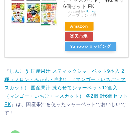
ご・マスカット） 各2個 計
6個セット FK
created by
Rinker
ノーブランド品
Amazon
楽天市場
Yahooショッピング
『
しんこう 国産果汁 スティックシャーベット9本入 2
種（メロン・みかん・白桃） （マンゴー・いちご・マ
スカット） 国産果汁 凍らせてシャーベット12個入
（マンゴー・いちご・マスカット） 各2個 計6個セット
FK
』は、国産果汁を使ったシャーベットでおいしいで
す！