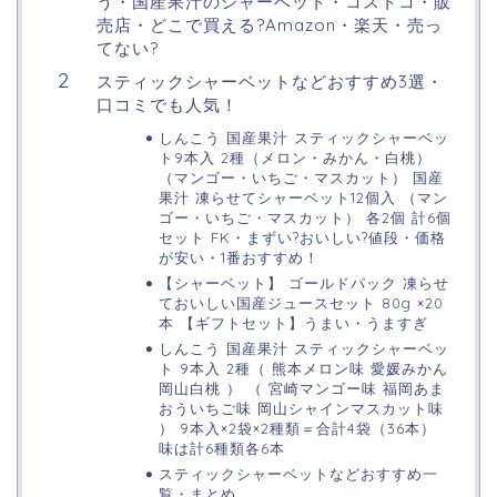
う・国産果汁のシャーベット・コストコ・販
売店・どこで買える?Amazon・楽天・売っ
てない?
スティックシャーベットなどおすすめ3選・
口コミでも人気！
しんこう 国産果汁 スティックシャーベッ
ト9本入 2種（メロン・みかん・白桃）
（マンゴー・いちご・マスカット） 国産
果汁 凍らせてシャーベット12個入 （マン
ゴー・いちご・マスカット） 各2個 計6個
セット FK・まずい?おいしい?値段・価格
が安い・1番おすすめ！
【シャーベット】 ゴールドパック 凍らせ
ておいしい国産ジュースセット 80g ×20
本 【ギフトセット】うまい・うますぎ
しんこう 国産果汁 スティックシャーベッ
ト 9本入 2種（ 熊本メロン味 愛媛みかん
岡山白桃 ） （ 宮崎マンゴー味 福岡あま
おういちご味 岡山シャインマスカット味
） 9本入×2袋×2種類＝合計4袋（36本）
味は計6種類各6本
スティックシャーベットなどおすすめ一
覧・まとめ