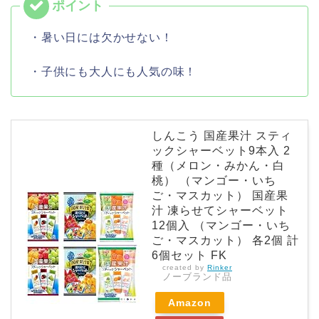
・暑い日には欠かせない！
・子供にも大人にも人気の味！
しんこう 国産果汁 スティ
ックシャーベット9本入 2
種（メロン・みかん・白
桃） （マンゴー・いち
ご・マスカット） 国産果
汁 凍らせてシャーベット
12個入 （マンゴー・いち
ご・マスカット） 各2個 計
6個セット FK
created by
Rinker
ノーブランド品
Amazon