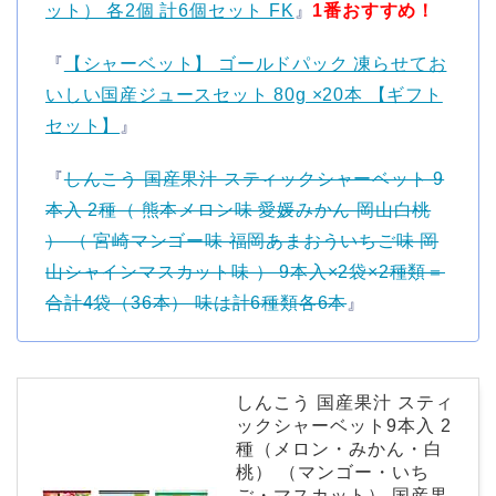
ット） 各2個 計6個セット FK
』
1番おすすめ！
『
【シャーベット】 ゴールドパック 凍らせてお
いしい国産ジュースセット 80g ×20本 【ギフト
セット】
』
『
しんこう 国産果汁 スティックシャーベット 9
本入 2種（ 熊本メロン味 愛媛みかん 岡山白桃
） （ 宮崎マンゴー味 福岡あまおういちご味 岡
山シャインマスカット味 ） 9本入×2袋×2種類＝
合計4袋（36本） 味は計6種類各6本
』
しんこう 国産果汁 スティ
ックシャーベット9本入 2
種（メロン・みかん・白
桃） （マンゴー・いち
ご・マスカット） 国産果