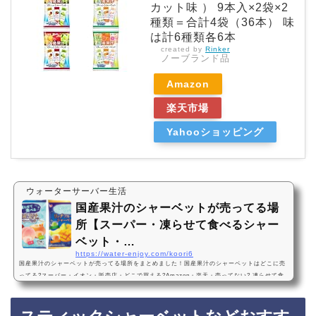
カット味 ） 9本入×2袋×2
種類＝合計4袋（36本） 味
は計6種類各6本
created by
Rinker
ノーブランド品
Amazon
楽天市場
Yahooショッピング
ウォーターサーバー生活
国産果汁のシャーベットが売ってる場
所【スーパー・凍らせて食べるシャー
ベット・…
https://water-enjoy.com/koori6
国産果汁のシャーベットが売ってる場所をまとめました！国産果汁のシャーベットはどこに売
ってる?スーパー・イオン・販売店・どこで買える?Amazon・楽天・売ってない? 凍らせて食
べるシャーベット・エースベーカリー・リッチフルーツのシャーベット国産果汁のシャーベッ
トは、イオンなどのスーパーに売っています！店舗によっては売ってない店もあるので、Ama
zonや楽天でも国産果汁のシャーベットがお得に買えておすすめです！国産果汁のシャーベッ