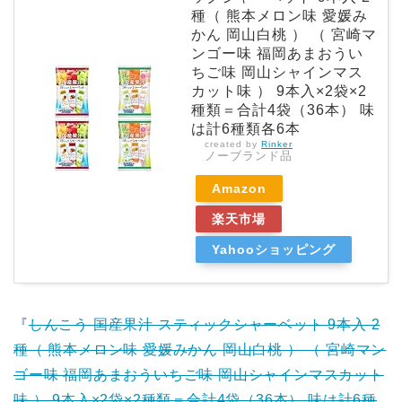
種（ 熊本メロン味 愛媛み
かん 岡山白桃 ） （ 宮崎マ
ンゴー味 福岡あまおうい
ちご味 岡山シャインマス
カット味 ） 9本入×2袋×2
種類＝合計4袋（36本） 味
は計6種類各6本
created by
Rinker
ノーブランド品
Amazon
楽天市場
Yahooショッピング
『
しんこう 国産果汁 スティックシャーベット 9本入 2
種（ 熊本メロン味 愛媛みかん 岡山白桃 ） （ 宮崎マン
ゴー味 福岡あまおういちご味 岡山シャインマスカット
味 ） 9本入×2袋×2種類＝合計4袋（36本） 味は計6種