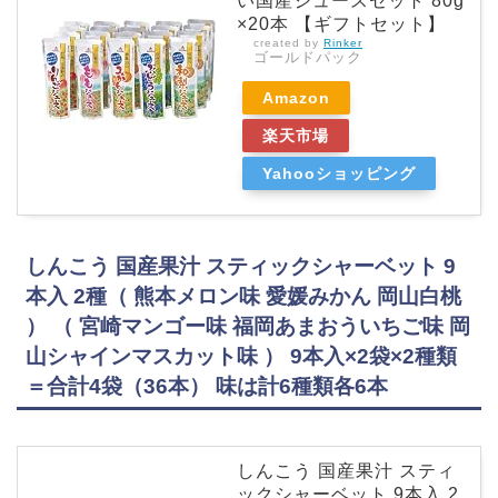
い国産ジュースセット 80g
×20本 【ギフトセット】
created by
Rinker
ゴールドパック
Amazon
楽天市場
Yahooショッピング
しんこう 国産果汁 スティックシャーベット 9
本入 2種（ 熊本メロン味 愛媛みかん 岡山白桃
） （ 宮崎マンゴー味 福岡あまおういちご味 岡
山シャインマスカット味 ） 9本入×2袋×2種類
＝合計4袋（36本） 味は計6種類各6本
しんこう 国産果汁 スティ
ックシャーベット 9本入 2