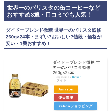
もスタバの缶コーヒー（Amazon限定品）が買えておすすめです！スタバの缶コーヒーなどお
世界一のバリスタの缶コーヒーなど
すすめ3選！口コミでも人気！スターバックス ブラックコーヒーショット 165g ×30本・無
糖・まずい?おいしい?値段、価格が安い・コスパ最強！1番おすすめ！『スターバックス ブラ
おすすめ3選・口コミでも人気！
ッ…
ダイドーブレンド微糖 世界一のバリスタ監修
260g×24本・まずい?おいしい?値段・価格が
安い・1番おすすめ！
ダイドーブレンド微糖 世
界一のバリスタ監修
260g×24本
created by
Rinker
ダイドー
Amazon
楽天市場
Yahooショッピング