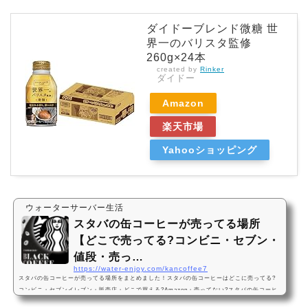
ダイドーブレンド微糖 世
界一のバリスタ監修
260g×24本
created by
Rinker
ダイドー
Amazon
楽天市場
Yahooショッピング
ウォーターサーバー生活
スタバの缶コーヒーが売ってる場所
【どこで売ってる?コンビニ・セブン・
値段・売っ…
https://water-enjoy.com/kancoffee7
スタバの缶コーヒーが売ってる場所をまとめました！スタバの缶コーヒーはどこに売ってる?
コンビニ・セブンイレブン・販売店・どこで買える?Amazon・売ってない?スタバの缶コーヒ
ーは、セブンイレブンに売っています！店舗によっては売ってない店もあるので、Amazonで