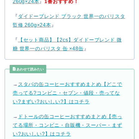
260g×24本
』
1番おすすめ！
『
ダイドーブレンド ブラック 世界一のバリスタ
監修 260g×24本
』
『
【セット商品】【2cs】ダイドーブレンド 微
糖 世界一のバリスタ 缶 ×48缶
』
あわせて読みたい
→
スタバの缶コーヒーおすすめまとめ【どこで
売ってる?コンビニ・セブン・値段・売ってな
い?まずい?おいしい?】はコチラ
→
ドトールの缶コーヒーおすすめまとめ【売っ
てる場所・コンビニ・自販機・スーパー・まず
い?おいしい?】はコチラ