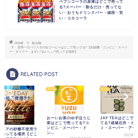
ペプシコーラの原液はどこで売って
る?スーパー・割るだけ・売ってな
い・おうちドリンクバー・値段・安
い・コカコーラ
HOME
飲み物
世界一のバリスタの缶コーヒーはどこで売ってる?【自販機・コンビニ・スーパ
ー・ダイドー・まずい?おいしい?売ってる場所】
RELATED POST
物
飲み物
飲み物
おーいお茶のゆずほうじ
JAF TEAはどこで
茶はどこで売ってる?コ
てる?成城石井・カ
ンビニ・スーパー・ド
ィ・スーパー・アー..
ァイアの砂糖不使用ラ
ン...
が売ってる場所【どこ
2025年1