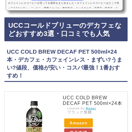
カフェインレスコーヒーが売ってる場所をまとめました！カフェインレスコーヒーはどこで売
ってる?カルディ・コンビニ・業務スーパー・無印良品・ドンキホーテ・百貨店・販売店・ど
こで買える?Amazon・楽天・ノンカフェインコーヒー・デカフェカフェインレスコーヒーは、
カルディ、コンビニ、業務スーパー、・無印良品、ドンキホーテ、百貨店などに売っていま
UCCコールドブリューのデカフェな
す！店舗によっては売ってない店もあるので、Amazonや楽天でもカフェインレスコーヒーが
お得に買えておすすめです！カフェインレスコーヒーおすすめ3選・口コミでも人気UCC お
どおすすめ3選・口コミでも人気
い…
UCC COLD BREW DECAF PET 500ml×24
本・デカフェ・カフェインレス・まずい?うま
い?値段、価格が安い・コスパ最強！1番おす
すめ！
UCC COLD BREW
DECAF PET 500ml×24本
created by
Rinker
ブラック無糖
Amazon