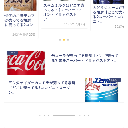
スキムミルクはどこで売
ぶどうジュースが売
ってる?【スーパー・イ
る場所【どこで売っ
オン・ドラッグスト
ョージアのご褒美カフ
る?スーパー・コン
ア・...
オレが売ってる場所
ニ・...
2023年11月8日
どこに売ってる?コン
2023年3
.
2021年10月25日
缶コーラが売ってる場所【どこで売って
る? 業務スーパー・ドラッグストア・...
三ツ矢サイダーのレモラが売ってる場所
【どこに売ってる?コンビニ・ローソ
ン...