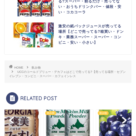
る?スーパー・割るだけ・売ってな
い・おうちドリンクバー・値段・安
い・コカコーラ
激安の紙パックジュースが売ってる
場所【どこで売ってる?箱買い・ドン
キ・業務スーパー・スーパー・コン
ビニ・安い・小さい】
HOME
飲み物
UCCのコールドブリュー・デカフェはどこで売ってる?【売ってる場所・セブン
イレブン・コンビニ・スーパー・カフェインレス
RELATED POST
物
飲み物
飲み物