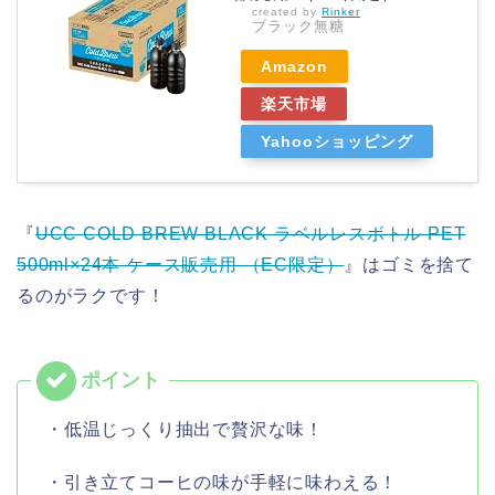
created by
Rinker
ブラック無糖
Amazon
楽天市場
Yahooショッピング
『
UCC COLD BREW BLACK ラベルレスボトル PET
500ml×24本 ケース販売用 （EC限定）
』はゴミを捨て
るのがラクです！
・低温じっくり抽出で贅沢な味！
・引き立てコーヒの味が手軽に味わえる！