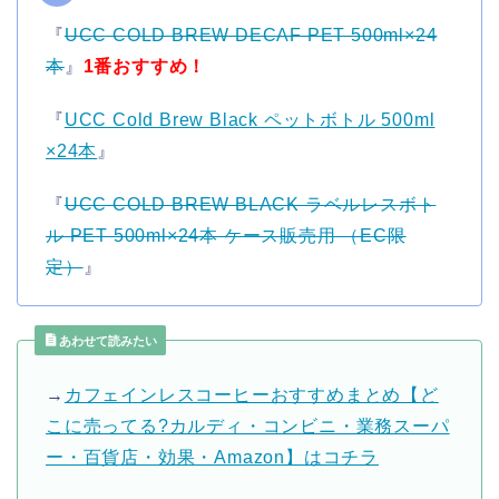
『
UCC COLD BREW DECAF PET 500ml×24
本
』
1番おすすめ！
『
UCC Cold Brew Black ペットボトル 500ml
×24本
』
『
UCC COLD BREW BLACK ラベルレスボト
ル PET 500ml×24本 ケース販売用 （EC限
定）
』
あわせて読みたい
→
カフェインレスコーヒーおすすめまとめ【ど
こに売ってる?カルディ・コンビニ・業務スーパ
ー・百貨店・効果・Amazon】はコチラ