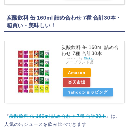
炭酸飲料 缶 160ml 詰め合わせ 7種 合計30本・
箱買い・美味しい！
炭酸飲料 缶 160ml 詰め合
わせ 7種 合計30本
created by
Rinker
ノーブランド品
Amazon
楽天市場
Yahooショッピング
『
炭酸飲料 缶 160ml 詰め合わせ 7種 合計30本
』は、
人気の缶ジュースを飲み比べできます！