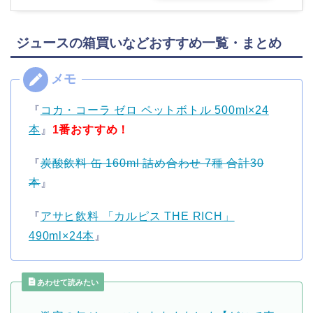
ジュースの箱買いなどおすすめ一覧・まとめ
『
コカ・コーラ ゼロ ペットボトル 500ml×24
本
』
1番おすすめ！
『
炭酸飲料 缶 160ml 詰め合わせ 7種 合計30
本
』
『
アサヒ飲料 「カルピス THE RICH」
490ml×24本
』
あわせて読みたい