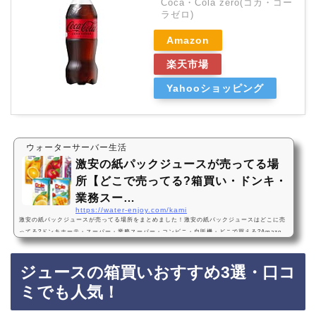
Coca・Cola zero(コカ・コー
ラゼロ)
Amazon
楽天市場
Yahooショッピング
ウォーターサーバー生活
激安の紙パックジュースが売ってる場
所【どこで売ってる?箱買い・ドンキ・
業務スー…
https://water-enjoy.com/kami
激安の紙パックジュースが売ってる場所をまとめました！激安の紙パックジュースはどこに売
ってる?ドンキホーテ・スーパー・業務スーパー・コンビニ・自販機・どこで買える?Amazo
n・楽天・ネット通販・売ってない?飲み物激安の紙パックジュースは、ドンキホーテ、スーパ
ー、業務スーパー、コンビニ、自販機などに売っています！店舗によっては売ってない店もあ
ジュースの箱買いおすすめ3選・口コ
るので、Amazonや楽天でも激安の紙パックジュースがお得に買えておすすめです！紙パック
ジュースおすすめ3選・口コミでも人気！Ｄｏｌｅ＠ １００％果汁飲料 紙パックLL200ｍ…
ミでも人気！