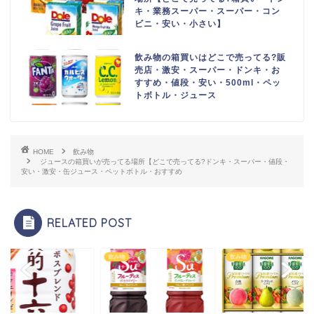
キ・業務スーパー・スーパー・コン
ビニ・安い・小さい】
飲み物の箱買いはどこで売ってる?販
売店・激安・スーパー・ドンキ・お
すすめ・値段・安い・500ml・ペッ
トボトル・ジュース
HOME
飲み物
ジュースの箱買いが売ってる場所【どこで売ってる?ドンキ・スーパー・値段・
安い・激安・缶ジュース・ペットボトル・おすすめ
RELATED POST
物
飲み物
飲み物