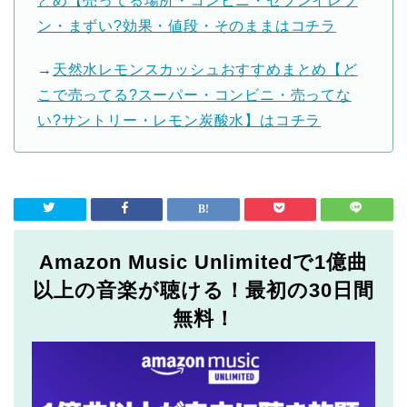
とめ【売ってる場所・コンビニ・セブンイレブ
ン・まずい?効果・値段・そのままはコチラ
→
天然水レモンスカッシュおすすめまとめ【ど
こで売ってる?スーパー・コンビニ・売ってな
い?サントリー・レモン炭酸水】はコチラ
Amazon Music Unlimitedで1億曲
以上の音楽が聴ける！最初の30日間
無料！