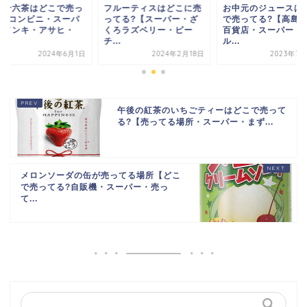
的十六茶はどこで売っ
フルーティスはどこに売
お中元のジュースは
る?コンビニ・スーパ
ってる?【スーパー・ざ
で売ってる?【高島
・ドンキ・アサヒ・
くろラズベリー・ピー
百貨店・スーパー・
.
チ...
ル...
2024年6月1日
2024年2月18日
2023年7月
午後の紅茶のいちごティーはどこで売って
る?【売ってる場所・スーパー・まず...
メロンソーダの缶が売ってる場所【どこ
で売ってる?自販機・スーパー・売っ
て...