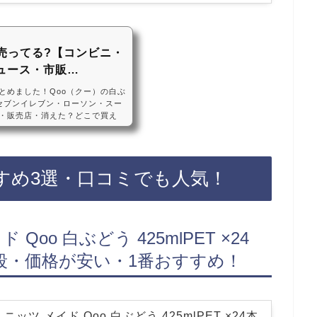
売ってる?【コンビニ・
ュース・市販…
とめました！Qoo（クー）の白ぶ
セブンイレブン・ローソン・スー
・販売店・消えた？どこで買え
?売ってない?2024年2月12日か
・すっきりQooの白ぶどうは20
ンなどのコンビニ、スーパー、ドン
っては売ってない店もあるので、
すめ3選・口コミでも人気！
）の白ぶどうがお得に買えておすすめ
oo 白ぶどう 425mlPET ×24
段・価格が安い・1番おすすめ！
ッツ メイド Qoo 白ぶどう 425mlPET ×24本