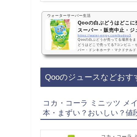
ウォーターサーバー生活
Qooの白ぶどうはどこに
スーパー・販売中止・ジ
https://water-enjoy.com/budou3
Qooの白ぶどうが売ってる場所をま
どうはどこで売ってる?コンビニ・
パー・ドンキホーテ・マクドナルド
る?通販・Amazon・楽天・販売中止
ら復活販売！炭酸なし・コカ・コーラ
24年2月12日から、セブンイレブ
キホーテに売っています！店舗によ
Qooのジュースなどおす
Amazonや楽天でもQoo（クー
です！Qooの白ぶ…
コカ・コーラ ミニッツ メイド Q
本・まずい？おいしい？値
コカ・コーラ ミニ