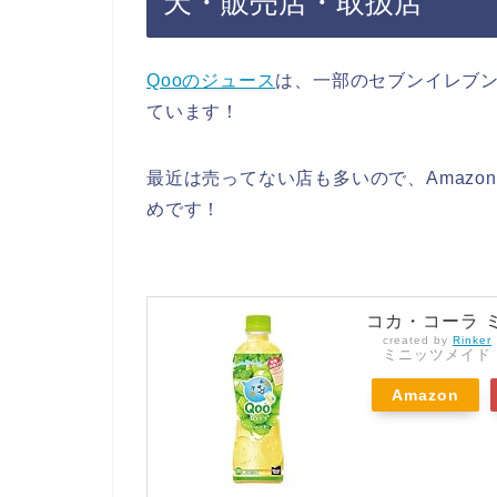
天・販売店・取扱店
Qooのジュース
は、一部のセブンイレブ
ています！
最近は売ってない店も多いので、Amazo
めです！
コカ・コーラ ミニ
created by
Rinker
ミニッツメイド
Amazon