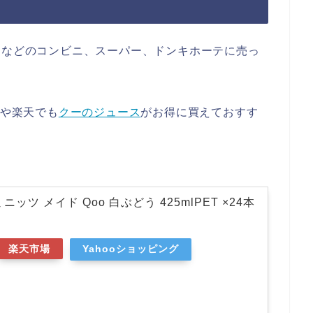
ンなどのコンビニ、スーパー、ドンキホーテに売っ
nや楽天でも
クーのジュース
がお得に買えておすす
ッツ メイド Qoo 白ぶどう 425mlPET ×24本
楽天市場
Yahooショッピング