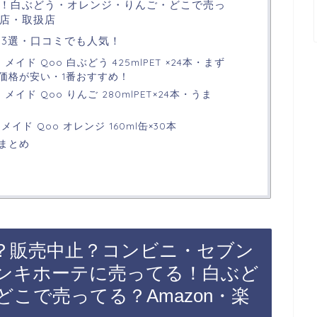
！白ぶどう・オレンジ・りんご・どこで売っ
売店・取扱店
め3選・口コミでも人気！
イド Qoo 白ぶどう 425mlPET ×24本・まず
価格が安い・1番おすすめ！
イド Qoo りんご 280mlPET×24本・うま
イド Qoo オレンジ 160ml缶×30本
・まとめ
た？販売中止？コンビニ・セブン
ンキホーテに売ってる！白ぶど
こで売ってる？Amazon・楽