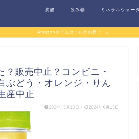
炭酸
飲み物
ミネラルウォー
Amazonタイムセールがお得！
えた？販売中止？コンビニ・
白ぶどう・オレンジ・りん
生産中止
2024年5月10日
/
2024年6月15日