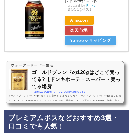
ボトル缶×24本
created by
Rinker
BOSS(ボス)
Amazon
楽天市場
Yahooショッピング
ウォーターサーバー生活
ゴールドブレンドの120gはどこで売っ
てる?【ドンキホーテ・スーパー・売っ
てる場所…
https://water-enjoy.com/coffee32
ゴールドブレンドの120gが売ってる場所をまとめました！ゴールドブレンドの120gはどこに売
ってる?ドン・キホーテ・コストコ・スーパー・販売店・どこで買える?Amazon・楽天・売っ
てない? ネスカフェ・顆粒・詰め替えゴールドブレンドの120gは、ドンキホーテやコストコな
どのスーパーに売っています！店舗によっては売ってない店もあるので、Amazonや楽天でも
プレミアムボスなどおすすめ3選・
ゴールドブレンドの120gがお得に買えておすすめです！ゴールドブレンドの120gなどおすすめ
3選・口コミでも人気！ネスカフェ ゴールドブレンド 120g【 ソリュブル コーヒー 】【 …
口コミでも人気！