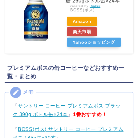
糖 260gボトル缶×24本
created by
Rinker
BOSS(ボス)
Amazon
楽天市場
Yahooショッピング
プレミアムボスの缶コーヒーなどおすすめ一
覧・まとめ
『
サントリー コーヒー プレミアムボス ブラッ
ク 390g ボトル缶×24本
』
1番おすすめ！
『
BOSS(ボス) サントリー コーヒー プレミアム
ボス 185g缶×30本
』