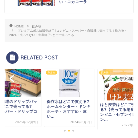
い・コカコーラ
HOME
飲み物
プレミアムボスは販売終了?コンビニ・スーパー・自販機に売ってる！飲み物・
2024・売ってない・生産終了?どこで売ってる
RELATED POST
物
飲み物
飲み物
存水はどこで買える?
澤井珈琲のドリップ
はと麦茶はどこで売って
ームセンター・ドンキ
グはどこで売ってる
る?【売ってる場所・コ
ーテ・おすすめ・違
【スーパー・ドリッ
ンビニ・セブンイレブ
.
ー...
ン...
2024年8月9日
2023年1
2022年9月19日