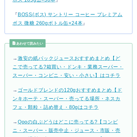
『
BOSS(ボス) サントリー コーヒー プレミアム
ボス 微糖 260gボトル缶×24本
』
あわせて読みたい
→
激安の紙パックジュースおすすめまとめ【ど
こで売ってる?箱買い・ドンキ・業務スーパー・
スーパー・コンビニ・安い・小さい】はコチラ
→
ゴールドブレンドの120gおすすめまとめ【ド
ンキホーテ・スーパー・売ってる場所・ネスカ
フェ・顆粒・詰め替え・80gはコチラ
→
Qooの白ぶどうはどこに売ってる?【コンビ
ニ・スーパー・販売中止・ジュース・市販・売