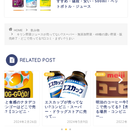
すすめ・値段・安い・500ml・ペッ
トボトル・ジュース
HOME
飲み物
キリン野菜ジュースが売ってない?スーパー・無添加野菜・48種の濃い野菜・販
売終了・どこで売ってる?口コミ・まずい?うまい
RELATED POST
物
飲み物
飲み物
ぐっと食感のナタデコ
エスカップが売ってな
明治のコーヒー牛乳
＆マンゴーはどこで売
い?コンビニ・スーパ
こで売ってる?【売
てる?【コンビニ・
ー・ドラッグストアに売
る場所・コンビニ・
.
って...
ー...
2024年2月26日
2024年5月9日
2022年3