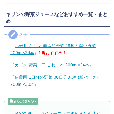
キリンの野菜ジュースなどおすすめ一覧・まと
め
『
小岩井 キリン 無添加野菜 48種の濃い野菜
200ml×24本
』
1番おすすめ！
『
カゴメ 野菜一日 これ一本 200ml×24本
』
『
伊藤園 1日分の野菜 30日分BOX (紙パック)
200ml×30本
』
あわせて読みたい
→
激安の紙パックジュースおすすめまとめ【ど