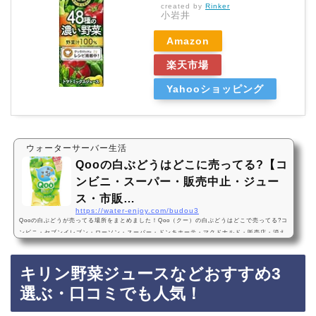
created by
Rinker
小岩井
Amazon
楽天市場
Yahooショッピング
ウォーターサーバー生活
Qooの白ぶどうはどこに売ってる?【コ
ンビニ・スーパー・販売中止・ジュー
ス・市販…
https://water-enjoy.com/budou3
Qooの白ぶどうが売ってる場所をまとめました！Qoo（クー）の白ぶどうはどこで売ってる?コ
ンビニ・セブンイレブン・ローソン・スーパー・ドンキホーテ・マクドナルド・販売店・消え
た？どこで買える?通販・Amazon・楽天・販売中止?売ってない?2024年2月12日から復活販
売！炭酸なし・コカ・コーラ・すっきりQooの白ぶどうは2024年2月12日から、セブンイレブ
キリン野菜ジュースなどおすすめ3
ンなどのコンビニ、スーパー、ドンキホーテに売っています！店舗によっては売ってない店も
あるので、Amazonや楽天でもQoo（クー）の白ぶどうがお得に買えておすすめです！Qooの
選ぶ・口コミでも人気！
白ぶ…