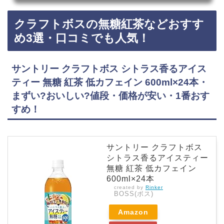
テ・販売店・発売日・2024年7月2日発売予定・売ってない・Amazon・楽天・どこで買える?
午後の紅茶のスパークリング・ライチスカッシュは、2024年7月2日からコンビニ、スーパー、
クラフトボスの無糖紅茶などおすす
ドンキホーテなどに売っています！売ってない店も多いので、Amazonや楽天でも午後の紅茶
のSparkling・ライチスカッシュが手軽に買えておすすめです！午後の紅茶のスパークリン
め3選・口コミでも人気！
グ・…
サントリー クラフトボス シトラス香るアイス
ティー 無糖 紅茶 低カフェイン 600ml×24本・
まずい?おいしい?値段・価格が安い・1番おす
すめ！
サントリー クラフトボス
シトラス香るアイスティー
無糖 紅茶 低カフェイン
600ml×24本
created by
Rinker
BOSS(ボス)
Amazon