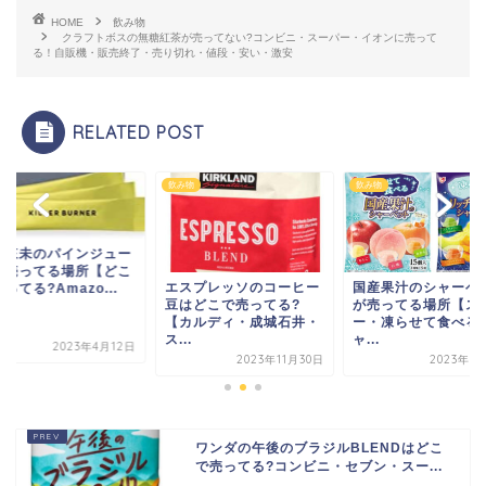
HOME
飲み物
クラフトボスの無糖紅茶が売ってない?コンビニ・スーパー・イオンに売って
る！自販機・販売終了・売り切れ・値段・安い・激安
RELATED POST
物
飲み物
飲み物
田來未のパインジュー
が売ってる場所【どこ
エスプレッソのコーヒー
国産果汁のシャーベ
ってる?Amazo...
豆はどこで売ってる?
が売ってる場所【ス
【カルディ・成城石井・
ー・凍らせて食べる
ス...
ャ...
2023年4月12日
2023年11月30日
2023年8
ワンダの午後のブラジルBLENDはどこ
で売ってる?コンビニ・セブン・スー...