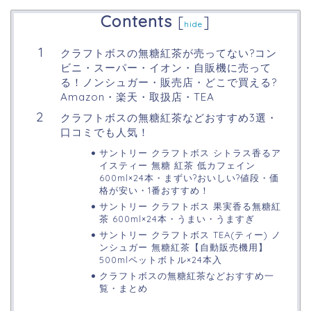
Contents
[
]
hide
クラフトボスの無糖紅茶が売ってない?コン
ビニ・スーパー・イオン・自販機に売って
る！ノンシュガー・販売店・どこで買える?
Amazon・楽天・取扱店・TEA
クラフトボスの無糖紅茶などおすすめ3選・
口コミでも人気！
サントリー クラフトボス シトラス香るア
イスティー 無糖 紅茶 低カフェイン
600ml×24本・まずい?おいしい?値段・価
格が安い・1番おすすめ！
サントリー クラフトボス 果実香る無糖紅
茶 600ml×24本・うまい・うますぎ
サントリー クラフトボス TEA(ティー) ノ
ンシュガー 無糖紅茶【自動販売機用】
500mlペットボトル×24本入
クラフトボスの無糖紅茶などおすすめ一
覧・まとめ