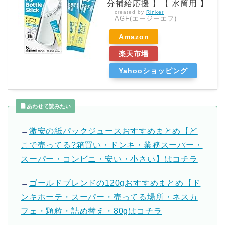
分補給応援 】【 水筒用 】
created by
Rinker
AGF(エージーエフ)
Amazon
楽天市場
Yahooショッピング
あわせて読みたい
→
激安の紙パックジュースおすすめまとめ【ど
こで売ってる?箱買い・ドンキ・業務スーパー・
スーパー・コンビニ・安い・小さい】はコチラ
→
ゴールドブレンドの120gおすすめまとめ【ド
ンキホーテ・スーパー・売ってる場所・ネスカ
フェ・顆粒・詰め替え・80gはコチラ