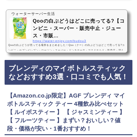
ウォーターサーバー生活
Qooの白ぶどうはどこに売ってる?【コ
ンビニ・スーパー・販売中止・ジュー
ス・市販…
https://water-enjoy.com/budou3
Qooの白ぶどうが売ってる場所をまとめました！Qoo（クー）の白ぶどうはどこで売ってる?コ
ンビニ・セブンイレブン・ローソン・スーパー・ドンキホーテ・マクドナルド・販売店・消え
た？どこで買える?通販・Amazon・楽天・販売中止?売ってない?2024年2月12日から復活販
売！炭酸なし・コカ・コーラ・すっきりQooの白ぶどうは2024年2月12日から、セブンイレブ
ブレンディのマイボトルスティック
ンなどのコンビニ、スーパー、ドンキホーテに売っています！店舗によっては売ってない店も
あるので、Amazonや楽天でもQoo（クー）の白ぶどうがお得に買えておすすめです！Qooの
などおすすめ3選・口コミでも人気！
白ぶ…
【Amazon.co.jp限定】AGF ブレンディ マイ
ボトルスティック ティー 4種飲み比べセット
【 ルイボスティー 】 【 ジャスミンティー 】
【 フルーツティー 】まずい？おいしい？値
段・価格が安い・1番おすすめ！