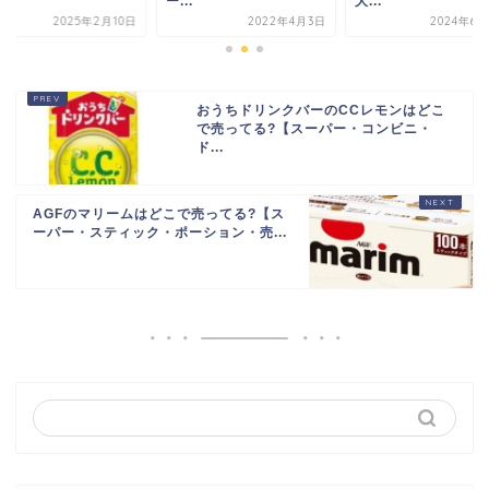
.
ー...
大...
2025年2月10日
2022年4月3日
2024年6月
おうちドリンクバーのCCレモンはどこ
で売ってる?【スーパー・コンビニ・
ド...
AGFのマリームはどこで売ってる?【ス
ーパー・スティック・ポーション・売...