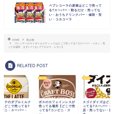
ペプシコーラの原液はどこで売って
る?スーパー・割るだけ・売ってな
い・おうちドリンクバー・値段・安
い・コカコーラ
HOME
飲み物
ブレンディのマイボトルスティックはどこで売ってる?【スーパー・イオン・売
ってる場所・まずい?うまい?アセロラ・レモン】
RELATED POST
物
飲み物
飲み物
・ラテのダブルミルク
ボスのカフェインレスが
スゴイダイズはどこ
テはどこで売ってる?
売ってる場所【どこで売
ってる?スーパー・
ンビニ・スーパー・
ってる?コンビニ・ス
店・売ってない・国