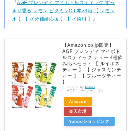
『
AGF ブレンディ マイボトルスティック すっ
きり香る レモン ビタミンC 6本×3箱 【 レモン
水 】【 水分補給応援 】【 水筒用 】
』
【Amazon.co.jp限定】
AGF ブレンディ マイボト
ルスティック ティー 4種飲
み比べセット 【 ルイボス
ティー 】 【 ジャスミンテ
ィー 】 【 フルーツティー
】
created by
Rinker
AGF(エージーエフ)
Amazon
楽天市場
Yahooショッピング