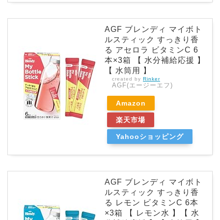
AGF ブレンディ マイボト
ルスティック すっきり香
る アセロラ ビタミンC 6
本×3箱 【 水分補給応援 】
【 水筒用 】
created by
Rinker
AGF(エージーエフ)
Amazon
楽天市場
Yahooショッピング
AGF ブレンディ マイボト
ルスティック すっきり香
る レモン ビタミンC 6本
×3箱 【 レモン水 】【 水