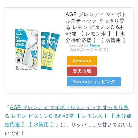
AGF ブレンディ マイボト
ルスティック すっきり香
る レモン ビタミンC 6本
×3箱 【 レモン水 】【 水
分補給応援 】【 水筒用 】
created by
Rinker
AGF(エージーエフ)
Amazon
楽天市場
Yahooショッピング
『
AGF ブレンディ マイボトルスティック すっきり香
る レモン ビタミンC 6本×3箱 【 レモン水 】【 水分補
給応援 】【 水筒用 】
』は、サッパリした甘さでおいし
いです！