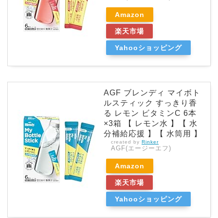
Amazon
楽天市場
Yahooショッピング
AGF ブレンディ マイボト
ルスティック すっきり香
る レモン ビタミンC 6本
×3箱 【 レモン水 】【 水
分補給応援 】【 水筒用 】
created by
Rinker
AGF(エージーエフ)
Amazon
楽天市場
Yahooショッピング