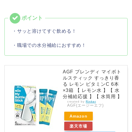
・サッと溶けてすぐ飲める！
・職場での水分補給におすすめ！
AGF ブレンディ マイボト
ルスティック すっきり香
る レモン ビタミンC 6本
×3箱 【 レモン水 】【 水
分補給応援 】【 水筒用 】
created by
Rinker
AGF(エージーエフ)
Amazon
楽天市場