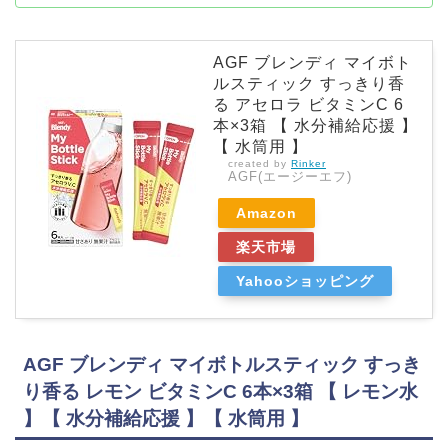
AGF ブレンディ マイボト
ルスティック すっきり香
る アセロラ ビタミンC 6
本×3箱 【 水分補給応援 】
【 水筒用 】
created by
Rinker
AGF(エージーエフ)
Amazon
楽天市場
Yahooショッピング
AGF ブレンディ マイボトルスティック すっき
り香る レモン ビタミンC 6本×3箱 【 レモン水
】【 水分補給応援 】【 水筒用 】