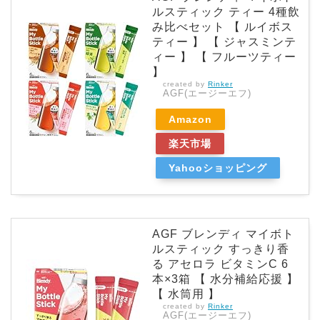
ルスティック ティー 4種飲
み比べセット 【 ルイボス
ティー 】 【 ジャスミンテ
ィー 】 【 フルーツティー
】
created by
Rinker
AGF(エージーエフ)
Amazon
楽天市場
Yahooショッピング
AGF ブレンディ マイボト
ルスティック すっきり香
る アセロラ ビタミンC 6
本×3箱 【 水分補給応援 】
【 水筒用 】
created by
Rinker
AGF(エージーエフ)