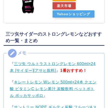
楽天市場
Yahooショッピング
三ツ矢サイダーのストロングレモンなどおすす
め一覧・まとめ
『
三ツ矢 ウルトラストロングレモン 600ml×24
本 [サイダー][アサヒ飲料]
』
1番おすすめ！
『
キレートレモン Wレモン 500ml×24本 クエン
酸 ビタミンC レモン果汁 炭酸飲料 ペットボト
ル ポッカサッポロ
』
『
サントリー NOPE ギルティ炭酸 フルーツ&ス