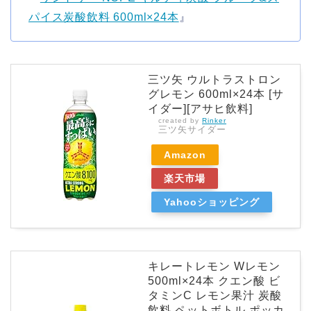
パイス炭酸飲料 600ml×24本
』
三ツ矢 ウルトラストロン
グレモン 600ml×24本 [サ
イダー][アサヒ飲料]
created by
Rinker
三ツ矢サイダー
Amazon
楽天市場
Yahooショッピング
キレートレモン Wレモン
500ml×24本 クエン酸 ビ
タミンC レモン果汁 炭酸
飲料 ペットボトル ポッカ