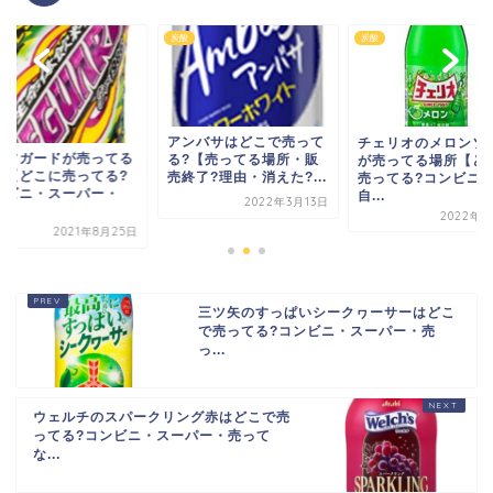
炭酸
炭酸
炭酸
アンバサはどこで売って
チェリオのメロンソーダ
ライフガードが売
る?【売ってる場所・販
が売ってる場所【どこで
場所【どこに売っ
売終了?理由・消えた?...
売ってる?コンビニ・
コンビニ・スーパ
自...
2022年3月13日
自...
2022年4月5日
2021
三ツ矢のすっぱいシークヮーサーはどこ
で売ってる?コンビニ・スーパー・売
っ...
ウェルチのスパークリング赤はどこで売
ってる?コンビニ・スーパー・売って
な...