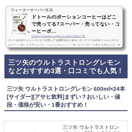
ウォーターサーバー生活
ドトールのポーションコーヒーはどこ
で売ってる?スーパー・売ってない・コ
ーヒーポ…
https://water-enjoy.com/coffee78
ドトールのポーションコーヒーが売ってる場所をまとめました！ドトールのポーションコーヒ
ーはどこに売ってる?スーパー・コーヒーポーション・売ってない?どこで買える?Amazon・楽
天・販売店ドトールのポーションコーヒーは、一部のスーパーに売っています！最近は売って
ない店も多いので、Amazonや楽天でもドトールのポーションコーヒーがお得に買えておすす
三ツ矢のウルトラストロングレモン
めです！ドトールのポーションコーヒーなどおすすめ4選・口コミでも人気！トールコーヒー
コーヒーポーション甘さ控えめ 40個・まずい?おいしい?値段・価格が安い・1番おすすめ…
などおすすめ3選・口コミでも人気！
三ツ矢 ウルトラストロングレモン 600ml×24本
[サイダー][アサヒ飲料]まずい？おいしい・値
段・価格が安い・1番おすすめ！
三ツ矢 ウルトラストロン