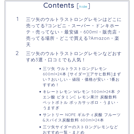
Contents
[
]
hide
三ツ矢のウルトラストロングレモンはどこに
売ってる?コンビニ・スーパー・ドンキホー
テ・売ってない・最安値・600ml・販売店・
売ってる場所・どこで買える?Amazon・楽
天
三ツ矢のウルトラストロングレモンなどおす
すめ3選・口コミでも人気！
三ツ矢 ウルトラストロングレモン
600ml×24本 [サイダー][アサヒ飲料]まず
い？おいしい・値段・価格が安い・1番お
すすめ！
キレートレモン Wレモン 500ml×24本 ク
エン酸 ビタミンC レモン果汁 炭酸飲料
ペットボトル ポッカサッポロ・うまい・
うますぎ
サントリー NOPE ギルティ炭酸 フルーツ
&スパイス炭酸飲料 600ml×24本
三ツ矢サイダーのストロングレモンなど
おすすめ一覧・まとめ