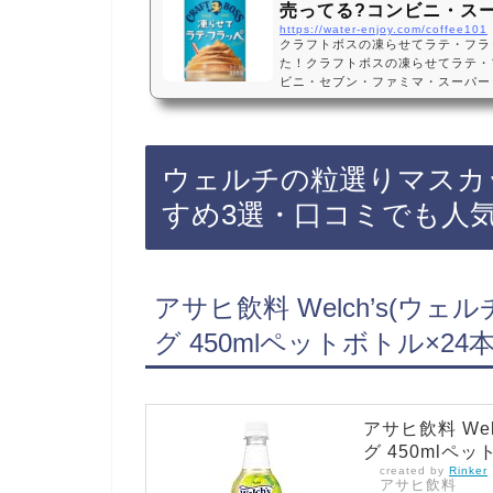
売ってる?コンビニ・ス
https://water-enjoy.com/coffee101
クラフトボスの凍らせてラテ・フラ
た！クラフトボスの凍らせてラテ・
ビニ・セブン・ファミマ・スーパー
買える?Amazon・楽天・売ってない
定クラフトボスの凍らせてラテ・フラ
ブンイレブンやファミマなどのコン
売っています！売ってない店もあるの
ウェルチの粒選りマスカ
トボスの凍らせてラテ・フラッペが
フトボスの…
すめ3選・口コミでも人
アサヒ飲料 Welch’s(ウ
グ 450mlペットボトル×24
アサヒ飲料 We
グ 450mlペ
created by
Rinker
アサヒ飲料