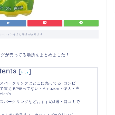
モーションを含む場合があります
ングが売ってる場所をまとめました！
tents
[
]
hide
スパークリングはどこに売ってる?コンビ
買える?売ってない・Amazon・楽天・売
ch’s
スパークリングなどおすすめ3選・口コミで
s(ウェルチ) 粒選りマスカットスパークリング