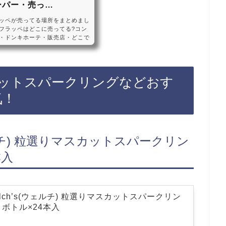
ーパー・売っ…
ッペが売ってる場所をまとめまし
フラッペはどこに売ってる?コン
・ドンキホーテ・販売店・どこで
?発売日・2025年4月8日発売予
ッペは、2025年4月8日からセ
ビニ、スーパー、ドンキホーテに
で、Amazonや楽天でもクラフ
ットスパークリングなどおす
手軽に買えておすすめです！クラ
気！
ェルチ) 粒選りマスカットスパークリン
本入
lch’s(ウェルチ) 粒選りマスカットスパークリン
ットボトル×24本入