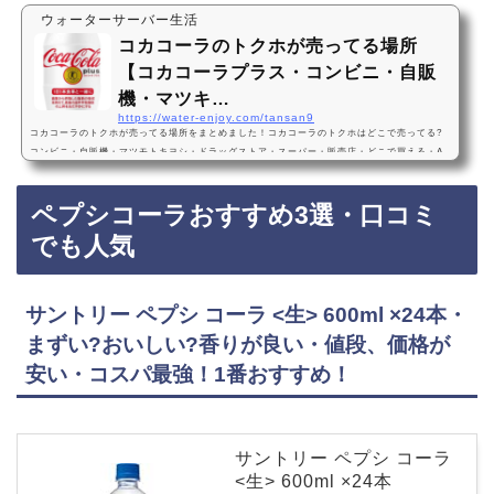
ウォーターサーバー生活
コカコーラのトクホが売ってる場所
【コカコーラプラス・コンビニ・自販
機・マツキ…
https://water-enjoy.com/tansan9
コカコーラのトクホが売ってる場所をまとめました！コカコーラのトクホはどこで売ってる?
コンビニ・自販機・マツモトキヨシ・ドラッグストア・スーパー・販売店・どこで買える・A
mazon・売ってない?コカコーラプラスコカコーラのトクホは、コンビニ、自販機、ドラッグ
ストア、スーパーなどに売っています！店舗によっては売ってない店もあるので、Amazonで
ペプシコーラおすすめ3選・口コミ
も人気のトクホコーラが手軽に買えておすすめです！トクホ・コカコーラなどおすすめ3選・
口コミでも人気・効果 コカ・コーラ プラス 470mlPET×24本・値段、価格が安い・コスパ最
でも人気
強…
サントリー ペプシ コーラ <生> 600ml ×24本・
まずい?おいしい?香りが良い・値段、価格が
安い・コスパ最強！1番おすすめ！
サントリー ペプシ コーラ
<生> 600ml ×24本