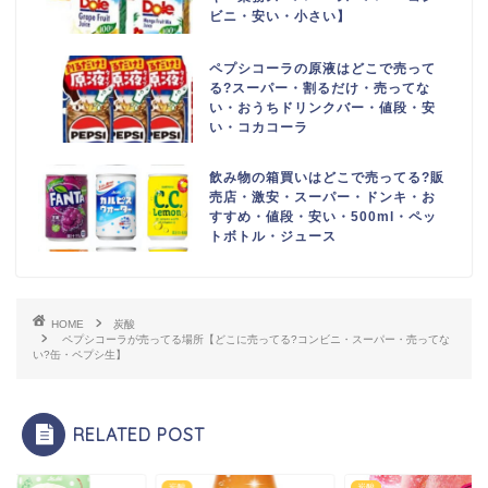
ビニ・安い・小さい】
ペプシコーラの原液はどこで売って
る?スーパー・割るだけ・売ってな
い・おうちドリンクバー・値段・安
い・コカコーラ
飲み物の箱買いはどこで売ってる?販
売店・激安・スーパー・ドンキ・お
すすめ・値段・安い・500ml・ペッ
トボトル・ジュース
HOME
炭酸
ペプシコーラが売ってる場所【どこに売ってる?コンビニ・スーパー・売ってな
い?缶・ペプシ生】
RELATED POST
炭酸
炭酸
炭酸