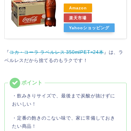
Amazon
楽天市場
Yahooショッピング
『
コカ・コーラ ラベルレス 350mlPET×24本
』は、ラ
ベルレスだから捨てるのもラクです！
・飲みきりサイズで、最後まで炭酸が抜けずに
おいしい！
・定番の飽きのこない味で、家に常備しておき
たい商品！