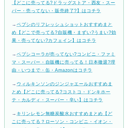
【どこに売ってる?ドラッグストア・西友・スー
パー・売ってない・販売終了?】はコチラ
→
ペプシのリフレッシュショットおすすめまと
め【どこで売ってる?自販機・まずい?うまい?効
果・売ってない?カフェイン】はコチラ
→
ペプシコーラが売ってない?コンビニ・ファミ
マ・スーパー・自販機に売ってる！日本撤退?理
由・いつまで・缶・Amazonはコチラ
→
ウィルキンソンのジンジャエールおすすめま
とめ【どこに売ってる?コストコ・ドンキホー
テ・カルディ・スーパー・辛い】はコチラ
→
キリンレモン無糖炭酸水おすすめまとめ【ど
こに売ってる？ローソン・コンビニ・イオン・