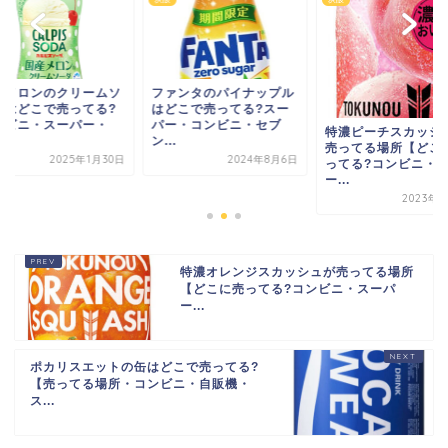
ムソ
ファンタのパイナップル
国産メ
る?
はどこで売ってる?スー
ーダはど
・
パー・コンビニ・セブ
コンビ
特濃ピーチスカッシュが
ン...
カ...
売ってる場所【どこで売
月30日
2024年8月6日
ってる?コンビニ・ス
ー...
2023年5月1日
特濃オレンジスカッシュが売ってる場所
【どこに売ってる?コンビニ・スーパ
ー...
ポカリスエットの缶はどこで売ってる?
【売ってる場所・コンビニ・自販機・
ス...