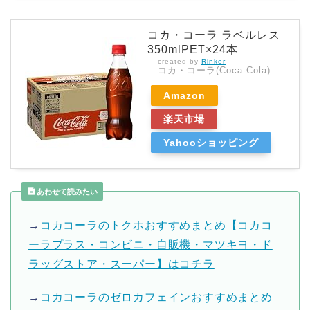
コカ・コーラ ラベルレス
350mlPET×24本
created by
Rinker
コカ・コーラ(Coca-Cola)
Amazon
楽天市場
Yahooショッピング
あわせて読みたい
→
コカコーラのトクホおすすめまとめ【コカコ
ーラプラス・コンビニ・自販機・マツキヨ・ド
ラッグストア・スーパー】はコチラ
→
コカコーラのゼロカフェインおすすめまとめ