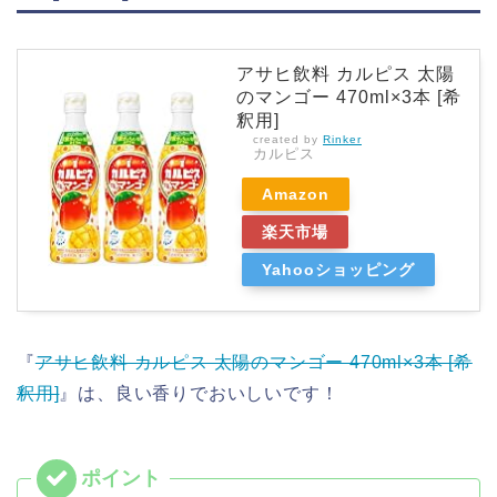
アサヒ飲料 カルピス 太陽
のマンゴー 470ml×3本 [希
釈用]
created by
Rinker
カルピス
Amazon
楽天市場
Yahooショッピング
『
アサヒ飲料 カルピス 太陽のマンゴー 470ml×3本 [希
釈用]
』は、良い香りでおいしいです！