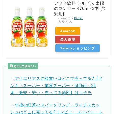
アサヒ飲料 カルピス 太陽
のマンゴー 470ml×3本 [希
釈用]
created by
Rinker
カルピス
Amazon
楽天市場
Yahooショッピング
あわせて読みたい
→
アクエリアスの箱買いはどこで売ってる?【ド
ンキ・スーパー・業務スーパー・500ml・24
本・激安・安い・売ってる場所】はコチラ
→
午後の紅茶のスパークリング・ライチスカッ
シュはどこに売ってる?コンビニ・スーパー・ド