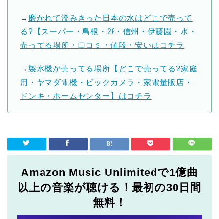
→
磨かれて澄みきった日本の水はどこで売って
る?【スーパー・島根・2ℓ・信州・伊藤園・水・
売ってる場所・口コミ・値段・安いはコチラ
→
製氷機が売ってる場所【どこで売ってる?家庭
用・ヤマダ電機・ビックカメラ・家電量販店・
ドンキ・ホームセンター】はコチラ
Amazon Music Unlimitedで1億曲
以上の音楽が聴ける！最初の30日間
無料！