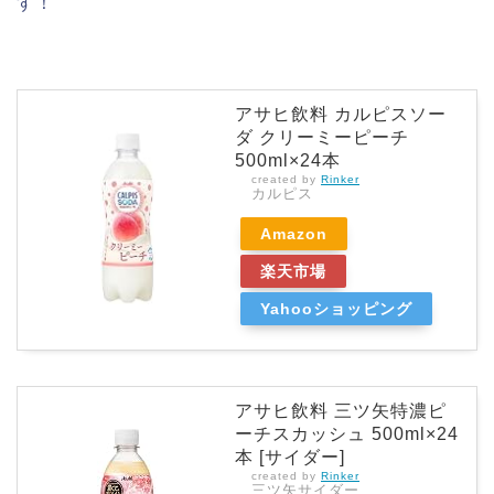
す！
アサヒ飲料 カルピスソー
ダ クリーミーピーチ
500ml×24本
created by
Rinker
カルピス
Amazon
楽天市場
Yahooショッピング
アサヒ飲料 三ツ矢特濃ピ
ーチスカッシュ 500ml×24
本 [サイダー]
created by
Rinker
三ツ矢サイダー