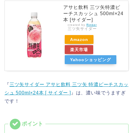
アサヒ飲料 三ツ矢特濃ピ
ーチスカッシュ 500ml×24
本 [サイダー]
created by
Rinker
三ツ矢サイダー
Amazon
楽天市場
Yahooショッピング
『
三ツ矢サイダー アサヒ飲料 三ツ矢 特濃ピーチスカッ
シュ 500ml×24本 [ サイダー ]
』は、濃い味でうますぎ
です！