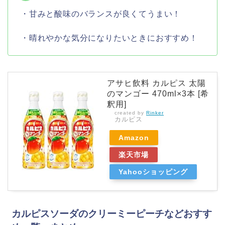
・甘みと酸味のバランスが良くてうまい！
・晴れやかな気分になりたいときにおすすめ！
アサヒ飲料 カルピス 太陽
のマンゴー 470ml×3本 [希
釈用]
created by
Rinker
カルピス
Amazon
楽天市場
Yahooショッピング
カルピスソーダのクリーミーピーチなどおすす