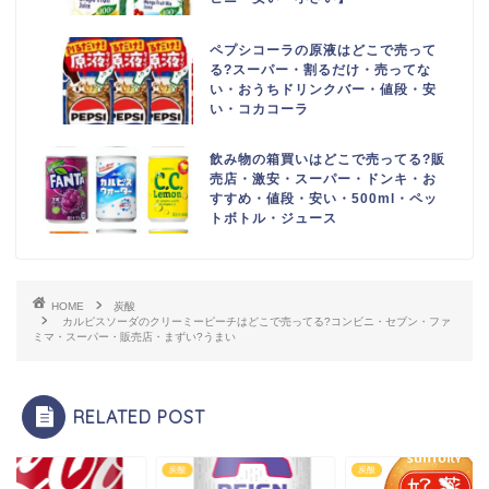
ペプシコーラの原液はどこで売って
る?スーパー・割るだけ・売ってな
い・おうちドリンクバー・値段・安
い・コカコーラ
飲み物の箱買いはどこで売ってる?販
売店・激安・スーパー・ドンキ・お
すすめ・値段・安い・500ml・ペッ
トボトル・ジュース
HOME
炭酸
カルピスソーダのクリーミーピーチはどこで売ってる?コンビニ・セブン・ファ
ミマ・スーパー・販売店・まずい?うまい
RELATED POST
炭酸
炭酸