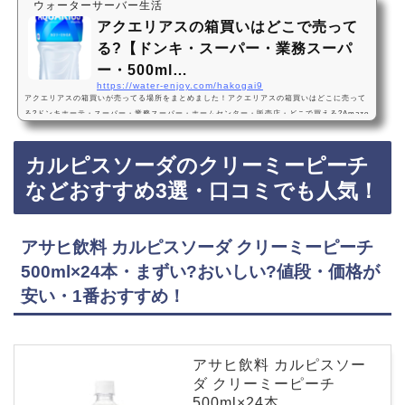
ウォーターサーバー生活
アクエリアスの箱買いはどこで売って
る?【ドンキ・スーパー・業務スーパ
ー・500ml…
https://water-enjoy.com/hakogai9
アクエリアスの箱買いが売ってる場所をまとめました！アクエリアスの箱買いはどこに売って
る?ドンキホーテ・スーパー・業務スーパー・ホームセンター・販売店・どこで買える?Amazo
n・楽天・売ってない? 500ml・24本・2l・6本アクエリアスの箱買いは、ドンキホーテ、スー
パー、業務スーパー、ホームセンターに売っています！店舗によっては売ってない店もあるの
カルピスソーダのクリーミーピーチ
で、Amazonや楽天でもアクエリアスの箱買いがお得に買えておすすめです！アクエリアスの
箱買いのおすすめ3選・口コミでも人気！コカ・コーラ アクエリアス エアーボトル 500ml…
などおすすめ3選・口コミでも人気！
アサヒ飲料 カルピスソーダ クリーミーピーチ
500ml×24本・まずい?おいしい?値段・価格が
安い・1番おすすめ！
アサヒ飲料 カルピスソー
ダ クリーミーピーチ
500ml×24本