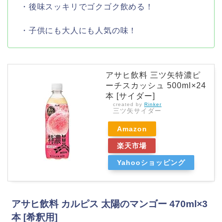
・後味スッキリでゴクゴク飲める！
・子供にも大人にも人気の味！
アサヒ飲料 三ツ矢特濃ピ
ーチスカッシュ 500ml×24
本 [サイダー]
created by
Rinker
三ツ矢サイダー
Amazon
楽天市場
Yahooショッピング
アサヒ飲料 カルピス 太陽のマンゴー 470ml×3
本 [希釈用]