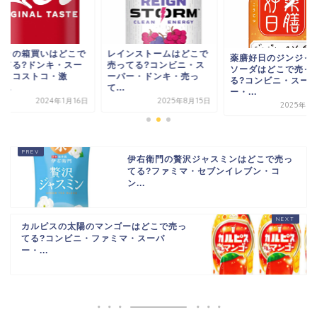
ーラの箱買いはどこで
レインストームはどこで
薬膳好日のジンジャ
ってる?ドンキ・スー
売ってる?コンビニ・ス
ソーダはどこで売っ
ー・コストコ・激
ーパー・ドンキ・売っ
る?コンビニ・スー
...
て...
ー・...
2024年1月16日
2025年8月15日
2025年9
伊右衛門の贅沢ジャスミンはどこで売っ
てる?ファミマ・セブンイレブン・コ
ン...
カルピスの太陽のマンゴーはどこで売っ
てる?コンビニ・ファミマ・スーパ
ー・...