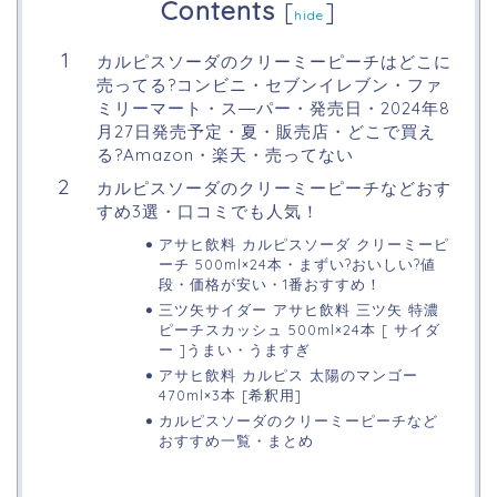
Contents
[
]
hide
カルピスソーダのクリーミーピーチはどこに
売ってる?コンビニ・セブンイレブン・ファ
ミリーマート・ス―パー・発売日・2024年8
月27日発売予定・夏・販売店・どこで買え
る?Amazon・楽天・売ってない
カルピスソーダのクリーミーピーチなどおす
すめ3選・口コミでも人気！
アサヒ飲料 カルピスソーダ クリーミーピ
ーチ 500ml×24本・まずい?おいしい?値
段・価格が安い・1番おすすめ！
三ツ矢サイダー アサヒ飲料 三ツ矢 特濃
ピーチスカッシュ 500ml×24本 [ サイダ
ー ]うまい・うますぎ
アサヒ飲料 カルピス 太陽のマンゴー
470ml×3本 [希釈用]
カルピスソーダのクリーミーピーチなど
おすすめ一覧・まとめ