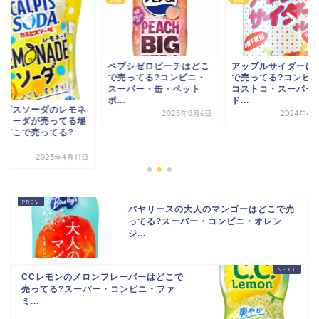
プシゼロピーチはどこ
アップルサイダーはどこ
売ってる?コンビニ・
で売ってる?コンビニ・
ーパー・缶・ペット
コストコ・スーパー・
.
ド...
カルピスソーダのレ
2025年8月6日
2024年4月26日
ードソーダが売って
所【どこで売ってる
コ...
2023年4
バヤリースの大人のマンゴーはどこで売
ってる?スーパー・コンビニ・オレン
ジ...
CCレモンのメロンフレーバーはどこで
売ってる?スーパー・コンビニ・ファ
ミ...