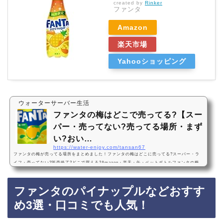
created by
Rinker
ファンタ
Amazon
楽天市場
Yahooショッピング
ウォーターサーバー生活
ファンタの梅はどこで売ってる?【スー
パー・売ってない?売ってる場所・まず
い?おい…
https://water-enjoy.com/tansan67
ファンタの梅が売ってる場所をまとめました！ファンタの梅はどこに売ってる?スーパー・ラ
イフ・売ってない?販売終了?どこで買える?Amazon・楽天・缶・ペットボトルファンタの梅
は、一部のライフなどのスーパーに売っています！最近は売ってない店も多いので、Amazon
や楽天でもファンタの梅がお得に買えておすすめです！ファンタの梅などおすすめ3選・口コ
ファンタのパイナップルなどおすす
ミでも人気！コカ・コーラ ファンタ梅 350ml×24本（1ケース） コカコーラ うめ ume ウメ・
まずい?おいしい?値段・価格が安い・1番おすすめ！『コカ・コーラ ファンタ 梅 350ml×1
め3選・口コミでも人気！
ケ…