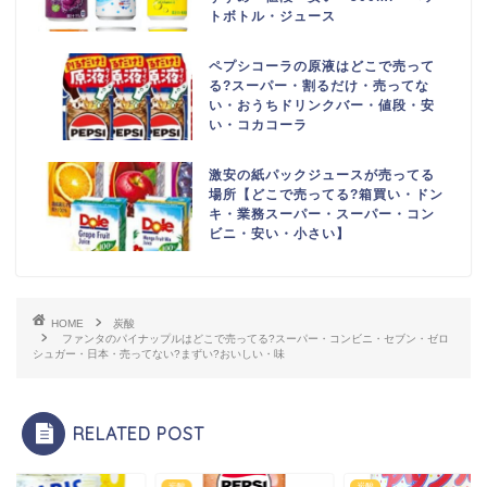
トボトル・ジュース
ペプシコーラの原液はどこで売って
る?スーパー・割るだけ・売ってな
い・おうちドリンクバー・値段・安
い・コカコーラ
激安の紙パックジュースが売ってる
場所【どこで売ってる?箱買い・ドン
キ・業務スーパー・スーパー・コン
ビニ・安い・小さい】
HOME
炭酸
ファンタのパイナップルはどこで売ってる?スーパー・コンビニ・セブン・ゼロ
シュガー・日本・売ってない?まずい?おいしい・味
RELATED POST
炭酸
炭酸