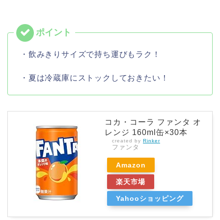
・飲みきりサイズで持ち運びもラク！
・夏は冷蔵庫にストックしておきたい！
コカ・コーラ ファンタ オ
レンジ 160ml缶×30本
created by
Rinker
ファンタ
Amazon
楽天市場
Yahooショッピング